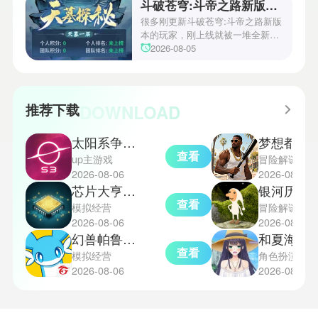
斗破苍穹:斗帝之路新版本全新玩法有哪些
级角色玩家赶紧来看看吧。
也有人把他练满后在地宫副本里乱
杀，关于他的技能强度争议一直没
很多刚更新斗破苍穹:斗帝之路新版
停过。小编把他全技能的实战细节
本的玩家，刚上线就被一堆全新玩
全测了一遍，今天就给大家详细讲
法搞得摸不着头脑，小编把本次版
2026-08-05
讲镇邪人齐天大圣的角色技能如
本所有新内容全测了一遍，踩了无
何。
数坑，终于摸出一套适配所有新玩
法的通关思路，能直接解锁90%的
新版本隐藏机缘，不管是组队秘境
DOWNLOAD
推荐下载
还是公平竞技，都能拿到远超普通
玩家的丰厚奖励。今天就直接给大
太阳系争夺战3汉化版
梦想都市星球2.
家揭晓斗破苍穹:斗帝之路新版本的
查看
全新玩法都有哪些。
up主游戏
冒险解谜
2026-08-06
2026-08-06
芯片大亨中文版
银河历险记1
查看
模拟经营
冒险解谜
2026-08-06
2026-08-06
幻兽帕鲁世界中文版
和夏海的
查看
模拟经营
角色扮演
2026-08-06
2026-08-06