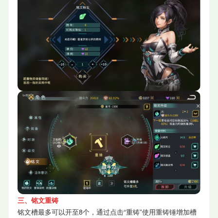
三、铭文重铸
铭文槽最多可以开至8个，通过点击“重铸”使用重铸锤增加槽