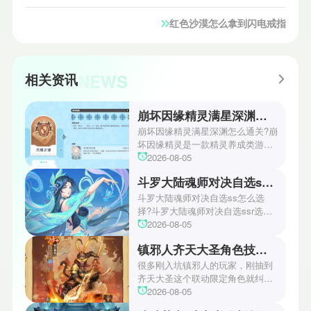
红色沙漠怎么拿到闪电戒指
NEWS
相关资讯
崩坏因缘精灵满星深渊怎么通关
崩坏因缘精灵满星深渊怎么通关?崩
坏因缘精灵是一款精灵养成类游
戏。在这款游戏里每天都会有很多
2026-08-05
的副本任务可以挑战，完成挑战就
斗罗大陆魂师对决自选ssr选择攻略
可以获得相应的福利，包含各种稀
有资源，道具和兑换券等等，其中
斗罗大陆魂师对决自选ss怎么选
深渊副本算是难度比较高的副本，
择?斗罗大陆魂师对决自选ssr选择
迄今为止能够满星通关的玩家很
斗罗大陆魂师对决游戏中拥有超多
2026-08-05
少，所以这里小编给大家提供了崩
角色可以任由玩家选择，也有很多
镇邪人齐天大圣角色技能如何
坏因缘精灵满星深渊通关攻略，不
SSR级角色，那么玩家该怎么选择
要错过了!
呢?今天小编这里为大家带来了斗罗
很多刚入坑镇邪人的玩家，刚抽到
大陆魂师对决自选ssr选择推荐，从
齐天大圣这个联动限定角色就纠结
控制系，辅助系，强攻系和敏攻系
要不要花资源拉满，有人说他群攻
2026-08-05
展开，想选择到最合适自己的SSR
清怪爽但技能机制复杂不好上手，