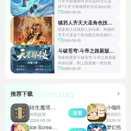
有资源，道具和兑换券等等，其中
斗罗大陆魂师对决自选ss怎么选
深渊副本算是难度比较高的副本，
择?斗罗大陆魂师对决自选ssr选择
迄今为止能够满星通关的玩家很
斗罗大陆魂师对决游戏中拥有超多
2026-08-05
少，所以这里小编给大家提供了崩
角色可以任由玩家选择，也有很多
镇邪人齐天大圣角色技能如何
坏因缘精灵满星深渊通关攻略，不
SSR级角色，那么玩家该怎么选择
要错过了!
呢?今天小编这里为大家带来了斗罗
很多刚入坑镇邪人的玩家，刚抽到
大陆魂师对决自选ssr选择推荐，从
齐天大圣这个联动限定角色就纠结
控制系，辅助系，强攻系和敏攻系
要不要花资源拉满，有人说他群攻
2026-08-05
展开，想选择到最合适自己的SSR
清怪爽但技能机制复杂不好上手，
斗破苍穹:斗帝之路新版本全新玩法有哪些
级角色玩家赶紧来看看吧。
也有人把他练满后在地宫副本里乱
杀，关于他的技能强度争议一直没
很多刚更新斗破苍穹:斗帝之路新版
停过。小编把他全技能的实战细节
本的玩家，刚上线就被一堆全新玩
全测了一遍，今天就给大家详细讲
法搞得摸不着头脑，小编把本次版
2026-08-05
讲镇邪人齐天大圣的角色技能如
本所有新内容全测了一遍，踩了无
何。
数坑，终于摸出一套适配所有新玩
法的通关思路，能直接解锁90%的
新版本隐藏机缘，不管是组队秘境
DOWNLOAD
推荐下载
还是公平竞技，都能拿到远超普通
玩家的丰厚奖励。今天就直接给大
转生魔塔中文版
小咖啡馆的故
家揭晓斗破苍穹:斗帝之路新版本的
查看
全新玩法都有哪些。
休闲益智
模拟经营
2026-08-06
2026-08-06
Ice Scream3中文版
梦幻怪兽