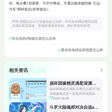
伤，每次叠1层噩梦。可空中释放，可通过瞄准键切换“大运/
汽车”两种形态(倍率接近)。
声明:登载此文出于传递信息之目的，不代表本网站赞同其观
点或证实其描述。若侵权请来信告知，我们将及时处理
生化危机9怪物女孩怎么击杀
星布谷地绵朵莉强度怎么样
NEWS
相关资讯
崩坏因缘精灵满星深渊怎么通关
崩坏因缘精灵满星深渊怎么通关?崩
坏因缘精灵是一款精灵养成类游
戏。在这款游戏里每天都会有很多
2026-08-05
的副本任务可以挑战，完成挑战就
斗罗大陆魂师对决自选ssr选择攻略
可以获得相应的福利，包含各种稀