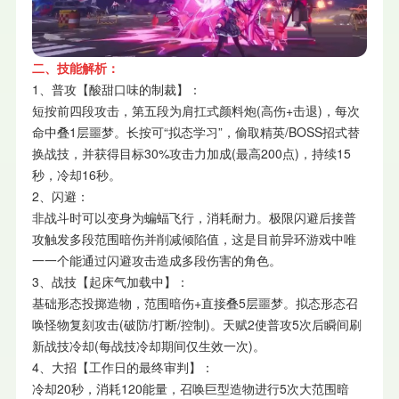
二、技能解析：
1、普攻【酸甜口味的制裁】：
短按前四段攻击，第五段为肩扛式颜料炮(高伤+击退)，每次
命中叠1层噩梦。长按可“拟态学习”，偷取精英/BOSS招式替
换战技，并获得目标30%攻击力加成(最高200点)，持续15
秒，冷却16秒。
2、闪避：
非战斗时可以变身为蝙蝠飞行，消耗耐力。极限闪避后接普
攻触发多段范围暗伤并削减倾陷值，这是目前异环游戏中唯
一一个能通过闪避攻击造成多段伤害的角色。
3、战技【起床气加载中】：
基础形态投掷造物，范围暗伤+直接叠5层噩梦。拟态形态召
唤怪物复刻攻击(破防/打断/控制)。天赋2使普攻5次后瞬间刷
新战技冷却(每战技冷却期间仅生效一次)。
4、大招【工作日的最终审判】：
冷却20秒，消耗120能量，召唤巨型造物进行5次大范围暗