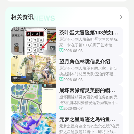
NEWS
相关资讯
茶叶蛋大冒险第133关如何通关
最近不少刚入坑茶叶蛋大冒险的玩
家，卡在了第133关离开艺术馆，
对着上锁的大门和满屋子展品摸不
2026-08-08
着头脑，要么乱砸展品直接触发警
望月角色林珑信息介绍
报被保安赶出去，要么对着墙上的
画盯半天也找不到密码，折腾好久
最近不少刚入坑望月的玩家，组队
都摸不到通关的正确思路。很多人
挑战副本时总因为队伍治疗不足，
试了十几种方法都卡在这里，一直
全员血线频繁告急，打高难首领战
2026-08-08
在找一套零失误、不走弯路的通关
经常打到一半就全员暴毙。很多人
崩坏因缘精灵美丽的帽任务如何完成
步骤。小编今天就来给大家详细讲
试了好几个辅助角色都没找到兼顾
讲茶叶蛋大冒险第133关的通关方
生存、持续回血、还能补输出的泛
崩坏因缘精灵美丽的帽任务如何完
法。
用型人选，折腾了好久才发现城北
成?在崩坏因缘精灵这款游戏当中，
街听花说花店的巽风系角色林珑，
这款游戏每天都会发布各种任务，
2026-08-07
是当前版本获取门槛低、适配全场
需要我们玩家去探索触发，其中美
元梦之星奇迹之岛钓鱼玩法攻略
景的四星辅助天花板。今天就给大
丽的帽是最近非常受欢迎的任务，
家好好讲讲望月角色林珑的详细信
完成之后我们玩家不仅可以领取到
元梦之星奇迹之岛钓鱼怎么玩?在元
息。
超多福利资源，还有可以解锁成就
梦之星这款游戏当中，即将上线全