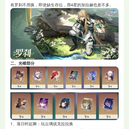
有罗刹不用换，即使缺生存位，用4星的加拉赫也差不多。
二、光锥部分
1、落日时起舞：玩云璃或克拉拉换