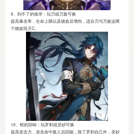
9、到不了的彼岸：玩刃或万敌可换
提高暴击率，生命上限以及烧血后增伤，适合刃与万敌这两
个烧血毁灭C。
10、棺的回响：玩罗刹或灵砂可换
提高攻击力，攻击命中敌人后回能，除了罗刹自己外，灵砂