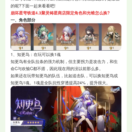
的呢?下面一起来看看吧!
崩坏星穹铁道4.3聚灵铸星商店限定角色和光锥怎么换?
一、角色部分
1、知更鸟：在玩可以换1魂
知更鸟有全队拉条的强力机制，但主要拐力是攻击力，和生
命C与欢愉C都不搭，因此现在用的没以前那么多。
如果还在玩带知更鸟的队伍，比如追击队，可以换知更鸟或
知更鸟1魂。1魂是全队抗性穿透提高24%，提升很大。