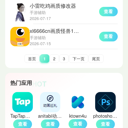
小雷吃鸡画质修改器
查看
手游辅助
2026-07-17
xl6666cn画质怪兽120帧
查看
手游辅助
2026-07-15
首页
1
2
3
下一页
尾页
HOT
热门应用
TapTap官方正版
anitabi动漫巡礼
ktown4u
photoshop中文版
查看
查看
查看
查看