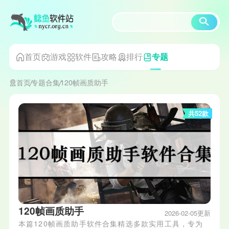
首页
游戏
软件
攻略
排行
专题
首页
专题合集
120帧画质助手
共52款
120帧画质助手
2026-02-05更新
本篇120帧画质助手软件合集精选多款实用工具，专为