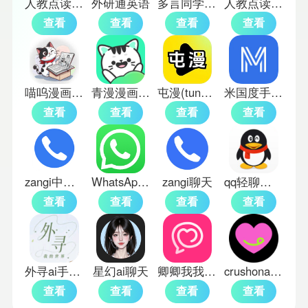
人教点读英语app
外研通英语
多言同学单词训练软件
人教点读初中英语
查看
查看
查看
查看
喵呜漫画官方版
青漫漫画免费版
屯漫(tunman)
米国度手机版
查看
查看
查看
查看
zangi中文版
WhatsApp英文版
zangi聊天
qq轻聊版官方版
查看
查看
查看
查看
外寻ai手机版
星幻ai聊天
卿卿我我ai软件
crushonai中文版
查看
查看
查看
查看