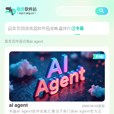
首页
游戏
软件
攻略
排行
专题
首页
专题合集
ai agent
共9款
ai agent
2026-06-03更新
本篇ai agent软件合集汇聚当下热门的ai agent官方正