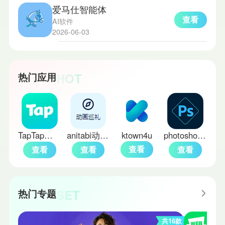
爱马仕智能体
查看
AI软件
2026-06-03
HOT
热门应用
TapTap官方正版
anitabi动漫巡礼
ktown4u
photoshop中文版
查看
查看
查看
查看
SET
热门专题
共16款