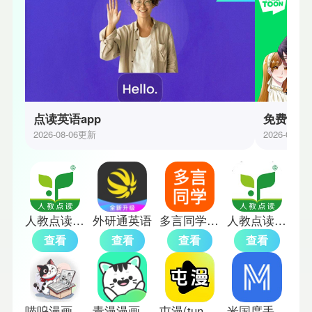
点读英语app
免费漫画
2026-08-06更新
2026-07-3
人教点读英语app
外研通英语
多言同学单词训练软件
人教点读初中英语
查看
查看
查看
查看
喵呜漫画官方版
青漫漫画免费版
屯漫(tunman)
米国度手机版