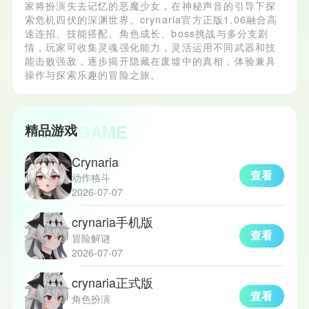
家将扮演失去记忆的恶魔少女，在神秘声音的引导下探
索危机四伏的深渊世界。crynaria官方正版1.06融合高
速连招、技能搭配、角色成长、boss挑战与多分支剧
情，玩家可收集灵魂强化能力，灵活运用不同武器和技
能击败强敌，逐步揭开隐藏在废墟中的真相，体验兼具
操作与探索乐趣的冒险之旅。
GAME
精品游戏
Crynaria
查看
动作格斗
2026-07-07
crynaria手机版
查看
冒险解谜
2026-07-07
crynaria正式版
查看
角色扮演