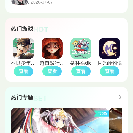
2026-07-07
HOT
热门游戏
不良少年们的英雄谭日服
超自然行动组2026
茶杯头dlc
月光岭物语
查看
查看
查看
查看
SET
热门专题
共5款