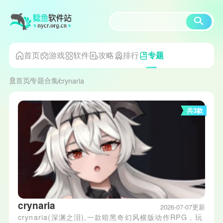
首页
游戏
软件
攻略
排行
专题
首页
专题合集
crynaria
共3款
crynaria
2026-07-07更新
crynaria(深渊之泪),一款暗黑奇幻风横版动作RPG，玩