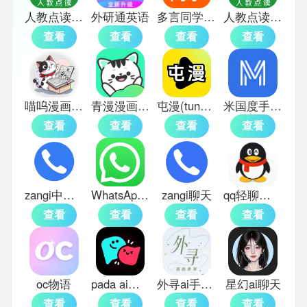
人教点读英语app
外研通英语
多言同学单词训练软件
人教点读初中英语
查看
查看
查看
查看
喵呜漫画官方版
青漫漫画免费版
屯漫(tunman)
米国度手机版
查看
查看
查看
查看
zangi中文版
WhatsApp英文版
zangi聊天
qq轻聊版官方版
查看
查看
查看
查看
oc物语
pada ai聊天软件
外寻ai手机版
星幻ai聊天
查看
查看
查看
查看