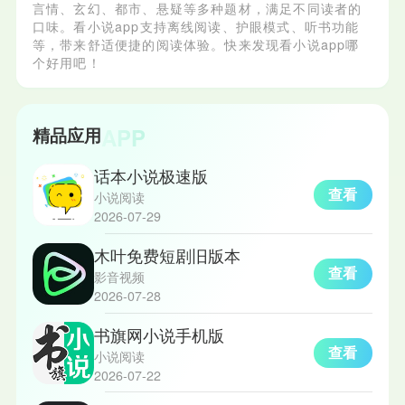
言情、玄幻、都市、悬疑等多种题材，满足不同读者的
口味。看小说app支持离线阅读、护眼模式、听书功能
等，带来舒适便捷的阅读体验。快来发现看小说app哪
个好用吧！
APP
精品应用
话本小说极速版
查看
小说阅读
2026-07-29
木叶免费短剧旧版本
查看
影音视频
2026-07-28
书旗网小说手机版
查看
小说阅读
2026-07-22