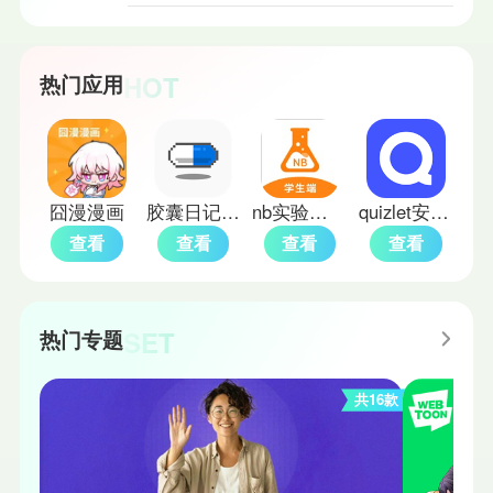
HOT
热门应用
囧漫漫画
胶囊日记上善版
nb实验室免费版
quizlet安卓版
查看
查看
查看
查看
SET
热门专题
共16款