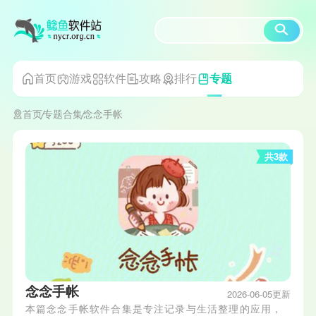
首页
游戏
软件
攻略
排行
专题
首页
专题合集
念念手帐
共3款
念念手帐
2026-06-05更新
本篇念念手帐软件合集是专注记录与生活整理的应用，