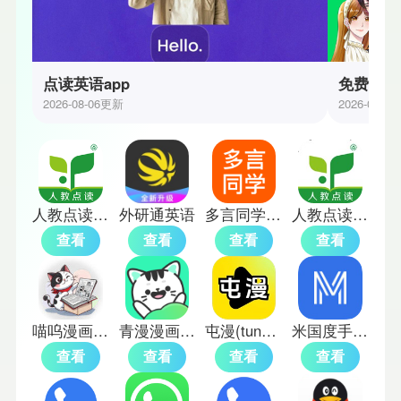
点读英语app
免费漫画
2026-08-06更新
2026-07-3
人教点读英语app
外研通英语
多言同学单词训练软件
人教点读初中英语
查看
查看
查看
查看
喵呜漫画官方版
青漫漫画免费版
屯漫(tunman)
米国度手机版
查看
查看
查看
查看