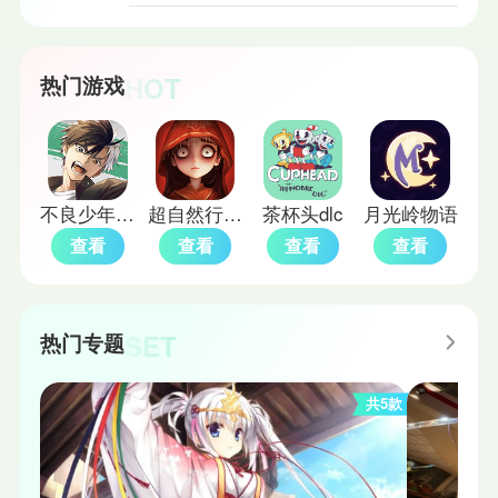
HOT
热门游戏
不良少年们的英雄谭日服
超自然行动组2026
茶杯头dlc
月光岭物语
查看
查看
查看
查看
SET
热门专题
共5款