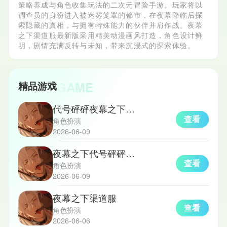
策略养成与角色收集玩法的二次元冒险手游。玩家将以
调查员的身份进入被迷雾笼罩的都市，在夜幕降临后探
索隐藏的真相，与拥有特殊能力的伙伴并肩作战。夜幕
之下渠道服最新版采用精美动漫画风打造，角色设计鲜
明，剧情充满反转与未知，带来沉浸式的探索体验。
GAME
精品游戏
代号砰砰夜幕之下测试服
查看
角色扮演
2026-06-09
夜幕之下代号砰砰正式版
查看
角色扮演
2026-06-09
夜幕之下渠道服
查看
角色扮演
2026-06-06