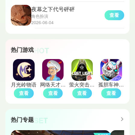
夜幕之下代号砰砰
查看
角色扮演
2026-06-04
HOT
热门游戏
月光岭物语
网络天才akinatour
萤火突击国际服
孤胆车神幻影城
查看
查看
查看
查看
SET
热门专题