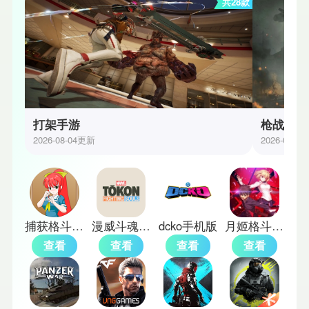
共28款
打架手游
枪战射击
2026-08-04更新
2026-08-0
捕获格斗娘新版
漫威斗魂手机版
dcko手机版
月姬格斗汉化版
查看
查看
查看
查看