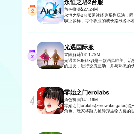
永恒之塔2台服
角色扮演
227.24M
永恒之塔2台服延续经典系列玩法，
职业多样，每个职业的成长路线各不相
载后，游戏内丰富的副本挑战中，将
险体验。
光遇国际服
冒险解谜
1811.79M
光遇国际服(sky)是一款画风唯美
的朋友，进行交流互动，并与熟悉的
愈的风格，让你在云海之间自由翱翔
和广阔的探索地图，每一次飞行和冒
零始之门erolabs
角色扮演
141.19M
零始之门erolabs(zerowake 
角色。玩家将踏入被异形生物入侵的
始之门erolabs中，你需要合理运