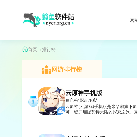
网
→
首页
排行榜
网游排行榜
云原神手机版
角色扮演
58.10M
云原神(云游戏)手机版是米哈游旗下
可一键开启提瓦特大陆的探索之旅。
配置限制。玩家将扮演“旅行者”，在
相。