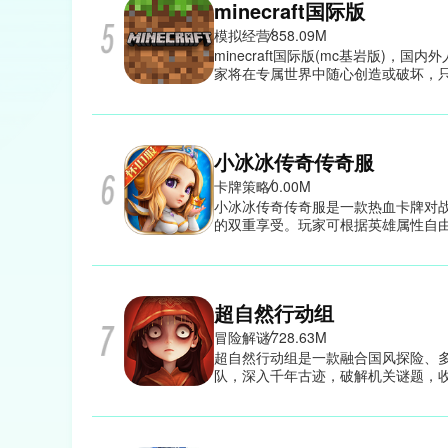
minecraft国际版
模拟经营
858.09M
minecraft国际版(mc基岩版)
家将在专属世界中随心创造或破坏，
提供创造、生存与旁观三种模式：在
模式则需采集资源、建造避难所、制
程。此外，游戏既可单人体验，也支
探索与创造。
小冰冰传奇传奇服
卡牌策略
0.00M
小冰冰传奇传奇服是一款热血卡牌对
的双重享受。玩家可根据英雄属性自
略对决。小冰冰传奇传奇服丰富的养
超自然行动组
冒险解谜
728.63M
超自然行动组是一款融合国风探险、
队，深入千年古迹，破解机关谜题，
黑场景与逼真音效，营造出强烈的沉
队实力。每一次探险都充满未知，每