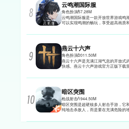
云鸣潮国际服
角色扮演
57.28M
云鸣潮国际服是一款开放世界游戏鸣
可以实现鸣潮的畅玩，享受超高画质
漂泊者，在开放世界中招募战斗小队
服以独特角色技能与异能力为核心，
索都充满惊喜。
燕云十六声
角色扮演
2011.50M
燕云十六声是充满江湖气息的开放式武
快感。燕云十六声游戏官方正版下载
每一次习得新招式都能带来极强的成
心去挖掘，或许一次偶然的探索就能
能与你并肩作战，还能在对抗强大BO
暗区突围
枪战射击
1944.50M
暗区突围是超硬核多人射击手游，它
纯地击杀敌人，而是要在充满危险的
出战场，才算真正把资源带走，而在
人随时可能出现。在暗区突围手游官
动地掉落，这种设定让每一次行动都