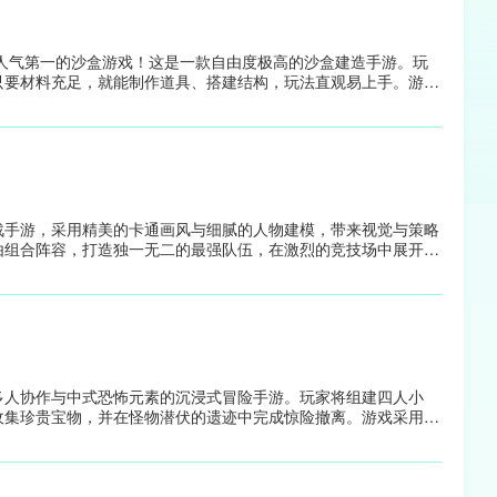
，国内外人气第一的沙盒游戏！这是一款自由度极高的沙盒建造手游。玩
只要材料充足，就能制作道具、搭建结构，玩法直观易上手。游戏
创造模式中你可如同上帝般自由飞行、无限取材，任意构建；生存
作武器工具来抵御危险；旁观模式则让你以自由视角观察世界进
持多人联机，并能安装各类模组拓展玩法，十分适合在闲暇时尽情
战手游，采用精美的卡通画风与细腻的人物建模，带来视觉与策略
由组合阵容，打造独一无二的最强队伍，在激烈的竞技场中展开策
成系统与多样玩法，让每一场战斗都充满惊喜与挑战。
多人协作与中式恐怖元素的沉浸式冒险手游。玩家将组建四人小
收集珍贵宝物，并在怪物潜伏的遗迹中完成惊险撤离。游戏采用暗
浸氛围。随着任务推进，玩家可解锁角色技能、升级装备、提升团
一次撤离都紧张刺激。