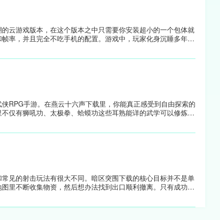
潮的云游戏版本，在这个版本之中只需要你安装超小的一个包体就
和帧率，并且完全不吃手机的配置。游戏中，玩家化身沉睡多年的
进行探索与战斗，体验高自由度玩法和流畅动作战斗。云鸣潮国际
带来沉浸式冒险和策略战斗，开放世界和多样叙事内容让每一次探
侠RPG手游。在燕云十六声下载里，你能真正感受到自由探索的
里不仅有狮吼功、太极拳、蛤蟆功这些耳熟能详的武学可以修炼，
就感。辽阔的地图中隐藏着许多不为人知的秘密和谜题，你需要耐
触发全新的冒险。旅途中你会遇见许多性格鲜明的伙伴，他们不仅
SS时给予关键的帮助。
和常见的射击玩法有很大不同。暗区突围下载的核心目标并不是单
地图里不断收集物资，然后想办法找到出口顺利撤离。只有成功走
这期间你不仅要快速搜索武器和补给，还要时刻保持警惕，因为敌
方正版下载里，被击败的话，之前辛苦搜集的所有物资都会原封不
充满了紧张感。