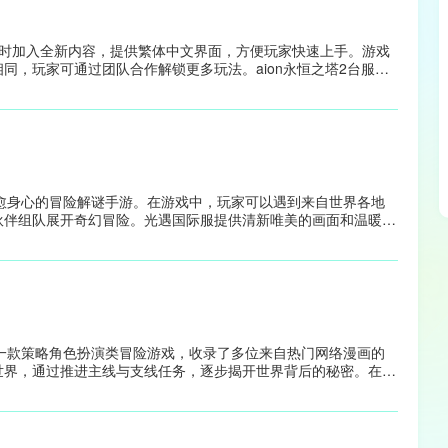
同时加入全新内容，提供繁体中文界面，方便玩家快速上手。游戏
同，玩家可通过团队合作解锁更多玩法。aion永恒之塔2台服下
面对各类强敌，每一次战斗都考验策略与配合，带来紧张刺激的冒
、治愈身心的冒险解谜手游。在游戏中，玩家可以遇到来自世界各地
伙伴组队展开奇幻冒险。光遇国际服提供清新唯美的画面和温暖治
，忘却一天的疲惫与烦恼。游戏还设有丰富的解谜关卡、多样玩法
险都充满新鲜感。
gates)是一款策略角色扮演类冒险游戏，收录了多位来自热门网络漫画的
世界，通过推进主线与支线任务，逐步揭开世界背后的秘密。在零
用角色的属性、技能组合与战术配置，打出高额伤害并击败强敌。