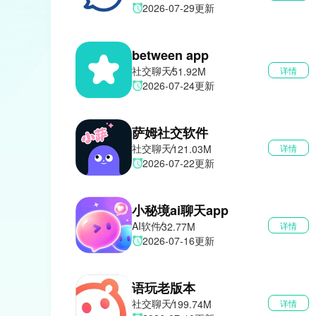
2026-07-29更新
between app
社交聊天
51.92M
详情
2026-07-24更新
萨姆社交软件
社交聊天
121.03M
详情
2026-07-22更新
小秘境ai聊天app
AI软件
32.77M
详情
2026-07-16更新
语玩老版本
社交聊天
199.74M
详情