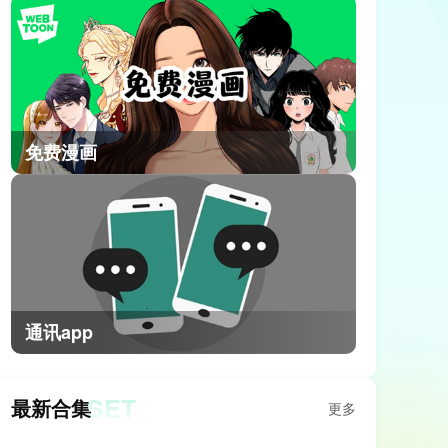
免费漫画
通讯app
SET
最新合集
更多