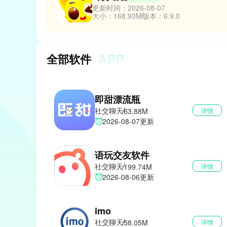
更新时间：2026-08-07
大小：168.93M
版本：6.9.0
APP
全部软件
即甜漂流瓶
社交聊天
63.88M
详情
2026-08-07更新
语玩交友软件
社交聊天
199.74M
详情
2026-08-06更新
imo
社交聊天
58.05M
详情