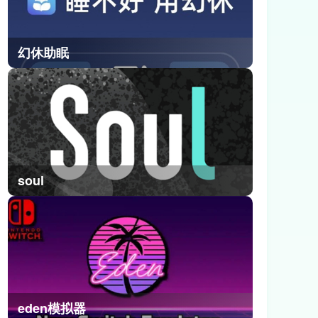
幻休助眠
soul
eden模拟器