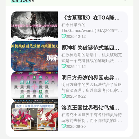
《古墓丽影》在TGA隆重确认新作将来袭！
在今日举办的
TheGamesAwards(TGA)2025年度
游戏颁奖典礼中，古墓丽影系列公
2025-12-12
开了全新作的最新预告片段。这一
原神机关破谜范式第四关通关方法
场资讯让众多玩家们都非常期待！
本次官方也宣布游戏将于2027年登
在原神近期的活动中，机关破谜范
陆PS5、Xbox以及PC平台！有兴
式是一个充满挑战的解谜玩法，其
趣的玩家们可以继续留守鲶鱼网！
中第四关是许多玩家遇到困难的地
2025-11-12
方。本文小编将为玩家们带来详细
明日方舟岁的界园志异攻略
机关破谜范式第四关通关方法，助
玩家们能够顺利通关！有兴趣的玩
明日方舟中的界园玩法结合了策略
家们快来一起看看吧！
与资源管理，所以非常考验玩家的
操作和规划能力。游戏里拥有先
2025-10-22
锋、近卫、重装等八大职业干员，
洛克王国世界烈钻鸟捕捉地点
丰富多样的角色体系足以满足不同
战术需求。电表倒转是界园中的核
在洛克王国世界中有各种精灵等待
心挑战之一，玩家需合理利用通宝
玩家前去捕捉，而不同精灵的出现
和特殊钱币进行资源转换。明日方
地点和捕捉方式也各不相同。有少
2025-09-30
舟的玩法既讲求策略，也需要依赖
玩家想知道烈钻鸟的捕捉位置。以
一定运气，新手玩家可以通过本攻
下是小编为大家准备的烈钻鸟的捕