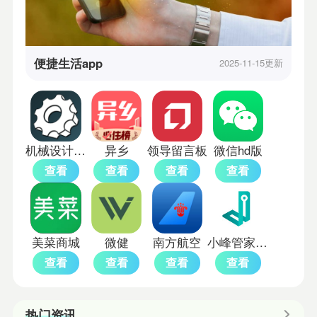
便捷生活app
2025-11-15更新
机械设计手册电子版
异乡
领导留言板
微信hd版
查看
查看
查看
查看
美菜商城
微健
南方航空
小峰管家智能锁app
查看
查看
查看
查看
热门资讯