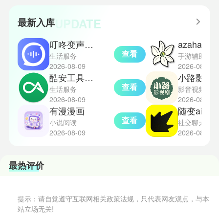
略更好地理解和通关。此外，界园
捉地点攻略，感兴趣的玩家们可以
中的“见字图册”系统也增添了收集
一起来看看吧！
UPDATE
最新入库
乐趣和探索深度，丰富了玩家的游
戏里的体验。
叮咚变声器免费版
azaha
查看
生活服务
手游辅助
2026-08-09
2026-08-09
酷安工具箱手机版
小路影视剧t
查看
生活服务
影音视频
2026-08-09
2026-08-09
有漫漫画
随变ai免费
查看
小说阅读
社交聊天
2026-08-09
2026-08-09
最热评价
提示：请自觉遵守互联网相关政策法规，只代表网友观点，与本
站立场无关!