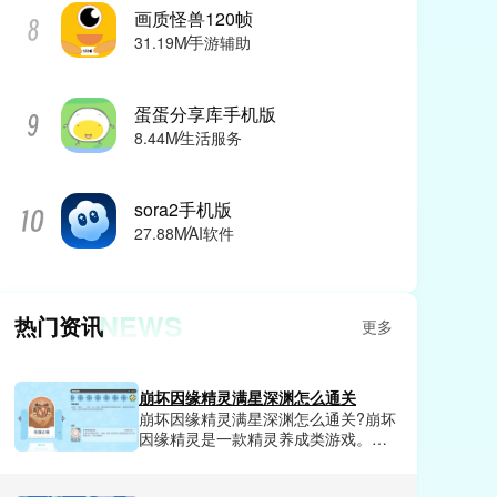
画质怪兽120帧
31.19M
手游辅助
蛋蛋分享库手机版
8.44M
生活服务
sora2手机版
27.88M
AI软件
NEWS
热门资讯
更多
崩坏因缘精灵满星深渊怎么通关
崩坏因缘精灵满星深渊怎么通关?崩坏
因缘精灵是一款精灵养成类游戏。在
这款游戏里每天都会有很多的副本任
务可以挑战，完成挑战就可以获得相