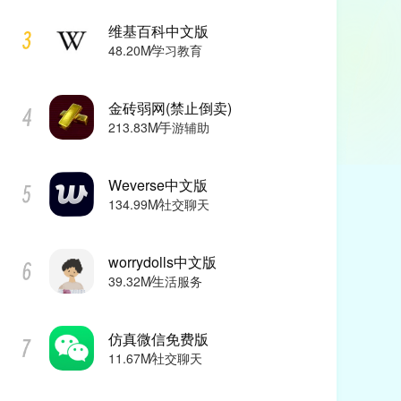
维基百科中文版
48.20M
学习教育
金砖弱网(禁止倒卖)
213.83M
手游辅助
Weverse中文版
134.99M
社交聊天
worrydolls中文版
39.32M
生活服务
仿真微信免费版
11.67M
社交聊天