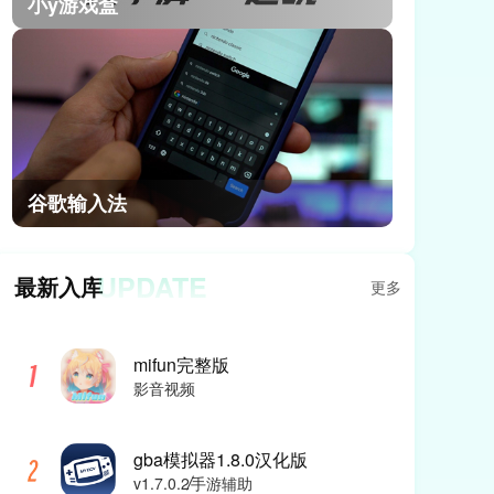
小y游戏盒
谷歌输入法
UPDATE
最新入库
更多
mifun完整版
影音视频
gba模拟器1.8.0汉化版
v1.7.0.2
手游辅助