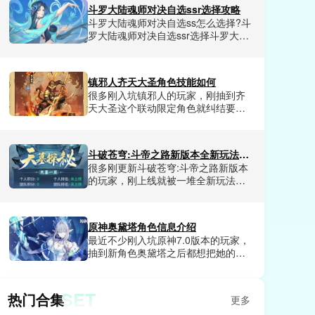
应的福利，包含各种稀有资源，道具
斗罗大陆魂师对决自选ssr选择攻略
和兑换券等等，其中深渊副本算是难
斗罗大陆魂师对决自选ss怎么选择?斗
度比较高的副本，迄今为止能够满星
罗大陆魂师对决自选ssr选择斗罗大陆
通关的玩家很少，所以这里小编给大
魂师对决游戏中拥有超多角色可以任
家提供了崩坏因缘精灵满星深渊通关
由玩家选择，也有很多SSR级角色，
攻略，不要错过了!
那么玩家该怎么选择呢?今天小编这里
镇邪人齐天大圣角色技能如何
为大家带来了斗罗大陆魂师对决自选
很多刚入坑镇邪人的玩家，刚抽到齐
ssr选择推荐，从控制系，辅助系，强
天大圣这个联动限定角色就纠结要不
攻系和敏攻系展开，想选择到最合适
要花资源拉满，有人说他群攻清怪爽
自己的SSR级角色玩家赶紧来看看
但技能机制复杂不好上手，也有人把
吧。
他练满后在地宫副本里乱杀，关于他
斗破苍穹:斗帝之路新版本全新玩法有哪些
的技能强度争议一直没停过。小编把
很多刚更新斗破苍穹:斗帝之路新版本
他全技能的实战细节全测了一遍，今
的玩家，刚上线就被一堆全新玩法搞
天就给大家详细讲讲镇邪人齐天大圣
得摸不着头脑，小编把本次版本所有
的角色技能如何。
新内容全测了一遍，踩了无数坑，终
于摸出一套适配所有新玩法的通关思
原神奥黛塔角色信息介绍
路，能直接解锁90%的新版本隐藏机
最近不少刚入坑原神7.0版本的玩家，
缘，不管是组队秘境还是公平竞技，
抽到新角色奥黛塔之后都想把她的背
都能拿到远超普通玩家的丰厚奖励。
景设定、技能机制、配队逻辑摸透，
今天就直接给大家揭晓斗破苍穹:斗帝
要么只知道她是至冬的芭蕾舞者，对
之路新版本的全新玩法都有哪些。
她的完整人设和实战定位一知半解，
SET
热门合集
更多
要么乱堆资源完全发挥不出她的辅助