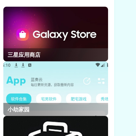
副C优势。小编把奥黛塔的全量角色资
料和实测数据整理完毕，从人物背景
到核心玩法都梳理清楚，不管是剧情
党还是强度党都能快速全面了解她，
今天就给大家带来原神奥黛塔的完整
角色信息介绍。
三星应用商店
小劫家园