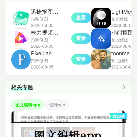
迅捷抠图在线版
LightMeter
查看
拍照修图
拍照修图
2026-08-05
2026-08-05
模力视频剪辑
小熊抠图宝p
查看
拍照修图
拍照修图
2026-08-05
2026-08-04
PixelLab汉化版
toonme相机免费版
查看
拍照修图
拍照修图
2026-08-05
2026-08-03
相关专题
图文编辑app
设计app
共26款