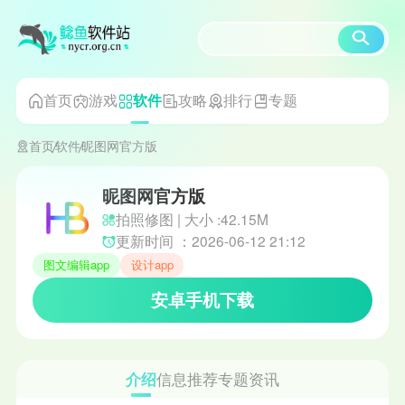
首页
游戏
攻略
排行
专题
软件
首页
软件
昵图网官方版
昵图网官方版
拍照修图 | 大小 :42.15M
更新时间 ：2026-06-12 21:12
图文编辑app
设计app
安卓手机下载
介绍
信息
推荐
专题
资讯