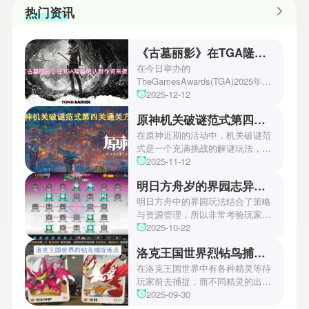
热门资讯
《古墓丽影》在TGA隆重确认新作将来袭！
在今日举办的
TheGamesAwards(TGA)2025年度
游戏颁奖典礼中，古墓丽影系列公
2025-12-12
开了全新作的最新预告片段。这一
原神机关破谜范式第四关通关方法
场资讯让众多玩家们都非常期待！
本次官方也宣布游戏将于2027年登
在原神近期的活动中，机关破谜范
陆PS5、Xbox以及PC平台！有兴
式是一个充满挑战的解谜玩法，其
趣的玩家们可以继续留守鲶鱼网！
中第四关是许多玩家遇到困难的地
2025-11-12
方。本文小编将为玩家们带来详细
明日方舟岁的界园志异攻略
机关破谜范式第四关通关方法，助
玩家们能够顺利通关！有兴趣的玩
明日方舟中的界园玩法结合了策略
家们快来一起看看吧！
与资源管理，所以非常考验玩家的
操作和规划能力。游戏里拥有先
2025-10-22
锋、近卫、重装等八大职业干员，
洛克王国世界烈钻鸟捕捉地点
丰富多样的角色体系足以满足不同
战术需求。电表倒转是界园中的核
在洛克王国世界中有各种精灵等待
心挑战之一，玩家需合理利用通宝
玩家前去捕捉，而不同精灵的出现
和特殊钱币进行资源转换。明日方
地点和捕捉方式也各不相同。有少
2025-09-30
舟的玩法既讲求策略，也需要依赖
玩家想知道烈钻鸟的捕捉位置。以