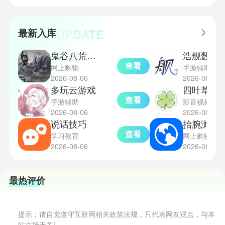
一定运气，新手玩家可以通过本攻
下是小编为大家准备的烈钻鸟的捕
略更好地理解和通关。此外，界园
捉地点攻略，感兴趣的玩家们可以
中的“见字图册”系统也增添了收集
一起来看看吧！
UPDATE
最新入库
乐趣和探索深度，丰富了玩家的游
戏里的体验。
鬼谷八荒辅助器
浩舰数据
查看
网上购物
手游辅助
2026-08-06
2026-08-06
多玩云游戏
四叶草影
查看
手游辅助
影音视频
2026-08-06
2026-08-06
说话技巧
抬腕浏览
查看
学习教育
网上购物
2026-08-06
2026-08-06
最热评价
提示：请自觉遵守互联网相关政策法规，只代表网友观点，与本
站立场无关!