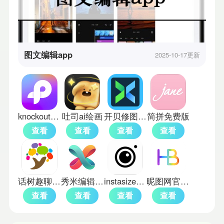
图文编辑app
2025-10-17更新
knockout智能抠图
吐司ai绘画
开贝修图软件
简拼免费版
查看
查看
查看
查看
话树趣聊app
秀米编辑器手机版
instasize中文版
昵图网官方版
查看
查看
查看
查看