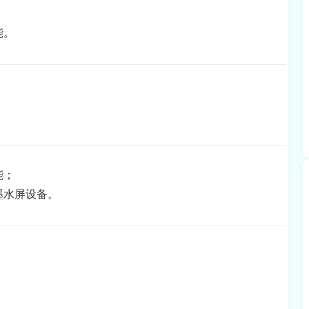
能。
能；
墨水屏设备。