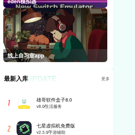
eden模拟器
线上自习室app
UPDATE
最新入库
更多
雄哥软件盒子8.0
v8.0
生活服务
七星虚拟机免费版
v2.3.0
手游辅助