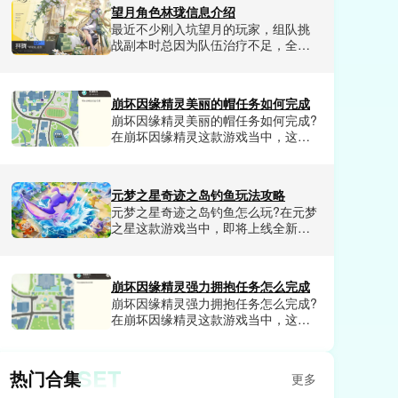
安赶出去，要么对着墙上的画盯半天
望月角色林珑信息介绍
也找不到密码，折腾好久都摸不到通
最近不少刚入坑望月的玩家，组队挑
关的正确思路。很多人试了十几种方
战副本时总因为队伍治疗不足，全员
法都卡在这里，一直在找一套零失
血线频繁告急，打高难首领战经常打
误、不走弯路的通关步骤。小编今天
到一半就全员暴毙。很多人试了好几
就来给大家详细讲讲茶叶蛋大冒险第
个辅助角色都没找到兼顾生存、持续
133关的通关方法。
崩坏因缘精灵美丽的帽任务如何完成
回血、还能补输出的泛用型人选，折
崩坏因缘精灵美丽的帽任务如何完成?
腾了好久才发现城北街听花说花店的
在崩坏因缘精灵这款游戏当中，这款
巽风系角色林珑，是当前版本获取门
游戏每天都会发布各种任务，需要我
槛低、适配全场景的四星辅助天花
们玩家去探索触发，其中美丽的帽是
板。今天就给大家好好讲讲望月角色
最近非常受欢迎的任务，完成之后我
林珑的详细信息。
元梦之星奇迹之岛钓鱼玩法攻略
们玩家不仅可以领取到超多福利资
元梦之星奇迹之岛钓鱼怎么玩?在元梦
源，还有可以解锁成就奖励。崩坏因
之星这款游戏当中，即将上线全新玩
缘精灵美丽的帽任务怎么完成呢?这是
奇迹之岛是一个全新的海岛地图场
很多玩家想了解的，那么今天小编就
景，钓鱼是核心玩法，可以给我们玩
和大家分享一下崩坏因缘精灵美丽的
家沉浸式的钓鱼体验，整体来说可玩
帽任务完成技巧。
崩坏因缘精灵强力拥抱任务怎么完成
性是非常不错的，并且融合了超多元
崩坏因缘精灵强力拥抱任务怎么完成?
素。今天小编就和大家分享一下元梦
在崩坏因缘精灵这款游戏当中，这款
之星奇迹之岛钓鱼玩法攻略，喜欢元
游戏提供超大的世界地图给我们玩家
梦之星奇迹之岛的玩家赶紧来看看
探索，并且每块区域都有很多任务发
吧。
布，我们玩家完成之后就会获得相应
SET
热门合集
更多
的奖励。其中强力拥抱任务非常的受