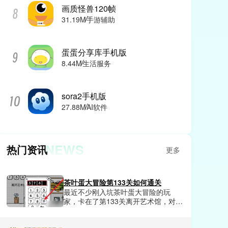
画质怪兽120帧
31.19M
手游辅助
蛋蛋分享库手机版
8.44M
生活服务
sora2手机版
27.88M
AI软件
NEWS
热门资讯
更多
茶叶蛋大冒险第133关如何通关
最近不少刚入坑茶叶蛋大冒险的玩
家，卡在了第133关离开艺术馆，对着
上锁的大门和满屋子展品摸不着头
脑，要么乱砸展品直接触发警报被保