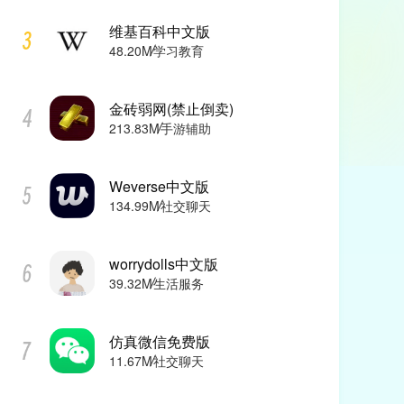
维基百科中文版
48.20M
学习教育
金砖弱网(禁止倒卖)
213.83M
手游辅助
Weverse中文版
134.99M
社交聊天
worrydolls中文版
39.32M
生活服务
仿真微信免费版
11.67M
社交聊天