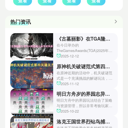
查看
查看
查看
查看
热门资讯
《古墓丽影》在TGA隆重确认新作将来袭！
在今日举办的
TheGamesAwards(TGA)2025年度
游戏颁奖典礼中，古墓丽影系列公
2025-12-12
开了全新作的最新预告片段。这一
原神机关破谜范式第四关通关方法
场资讯让众多玩家们都非常期待！
本次官方也宣布游戏将于2027年登
在原神近期的活动中，机关破谜范
陆PS5、Xbox以及PC平台！有兴
式是一个充满挑战的解谜玩法，其
趣的玩家们可以继续留守鲶鱼网！
中第四关是许多玩家遇到困难的地
2025-11-12
方。本文小编将为玩家们带来详细
明日方舟岁的界园志异攻略
机关破谜范式第四关通关方法，助
玩家们能够顺利通关！有兴趣的玩
明日方舟中的界园玩法结合了策略
家们快来一起看看吧！
与资源管理，所以非常考验玩家的
操作和规划能力。游戏里拥有先
2025-10-22
锋、近卫、重装等八大职业干员，
洛克王国世界烈钻鸟捕捉地点
丰富多样的角色体系足以满足不同
战术需求。电表倒转是界园中的核
在洛克王国世界中有各种精灵等待