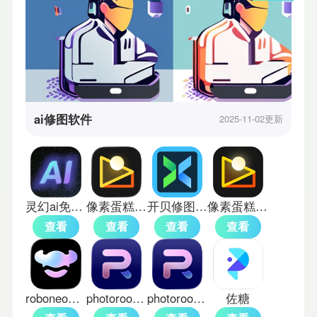
ai修图软件
2025-11-02更新
灵幻ai免费版
像素蛋糕免费版
开贝修图软件
像素蛋糕ai修图
查看
查看
查看
查看
roboneo美图ai助手
photoroom pro中文版
photoroom国内能用
佐糖