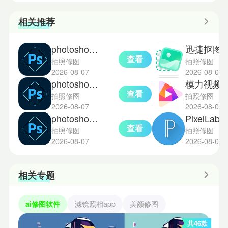
相关推荐
photoshop手机版
迅捷抠图
查看
拍照修图
拍照修图
2026-08-07
2026-08-05
photoshop免费版
模力视频
查看
拍照修图
拍照修图
2026-08-07
2026-08-05
photoshop中文版
PixelLab汉
查看
拍照修图
拍照修图
2026-08-07
2026-08-05
相关专题
ai修图软件
滤镜照相app
美颜修图
共46款