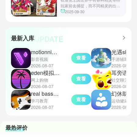
心挑战之一，玩家需合理利用通宝
玩家前去捕捉，而不同精灵的出现
和特殊钱币进行资源转换。明日方
地点和捕捉方式也各不相同。有少
2025-09-30
舟的玩法既讲求策略，也需要依赖
玩家想知道烈钻鸟的捕捉位置。以
一定运气，新手玩家可以通过本攻
下是小编为大家准备的烈钻鸟的捕
略更好地理解和通关。此外，界园
捉地点攻略，感兴趣的玩家们可以
中的“见字图册”系统也增添了收集
一起来看看吧！
UPDATE
最新入库
乐趣和探索深度，丰富了玩家的游
戏里的体验。
motionninja中文版
光遇sky星河
查看
影音视频
手游辅助
2026-08-07
2026-08-07
eden模拟器正式版
耳旁语音
查看
网上购物
社交聊天
2026-08-07
2026-08-07
real bass电贝司吉他
幻休助眠
查看
学习教育
运动健康
2026-08-07
2026-08-07
最热评价