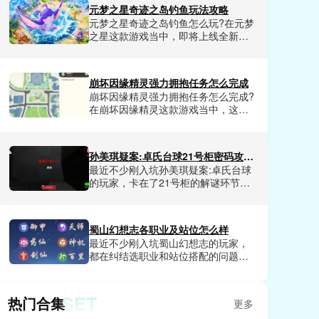
最近非常受欢迎的任务，完成之后我
元梦之星奇迹之岛钓鱼玩法攻略
们玩家不仅可以领取到超多福利资
元梦之星奇迹之岛钓鱼怎么玩?在元梦
源，还有可以解锁成就奖励。崩坏因
之星这款游戏当中，即将上线全新玩
缘精灵美丽的帽任务怎么完成呢?这是
奇迹之岛是一个全新的海岛地图场
很多玩家想了解的，那么今天小编就
景，钓鱼是核心玩法，可以给我们玩
和大家分享一下崩坏因缘精灵美丽的
家沉浸式的钓鱼体验，整体来说可玩
帽任务完成技巧。
崩坏因缘精灵强力拥抱任务怎么完成
性是非常不错的，并且融合了超多元
崩坏因缘精灵强力拥抱任务怎么完成?
素。今天小编就和大家分享一下元梦
在崩坏因缘精灵这款游戏当中，这款
之星奇迹之岛钓鱼玩法攻略，喜欢元
游戏提供超大的世界地图给我们玩家
梦之星奇迹之岛的玩家赶紧来看看
探索，并且每块区域都有很多任务发
吧。
布，我们玩家完成之后就会获得相应
孙美琪疑案:卓氏台球21号柜密码攻略是什么
的奖励。其中强力拥抱任务非常的受
最近不少刚入坑孙美琪疑案:卓氏台球
欢迎，很多玩家不清楚崩坏因缘精灵
的玩家，卡在了21号柜的解谜环节，
强力拥抱任务这个任务如何去完成。
对着满屋子的线索翻来覆去核对，试
今天小编就和大家分享一下崩坏因缘
了几十组数字都不对，卡关半小时都
精灵强力拥抱任务完成方法。
打不开柜子拿不到后续关键线索。不
蜀山幻想志各职业及站位怎么样
少人翻遍了场景里的球杆、酒杯、台
最近不少刚入坑蜀山幻想志的玩家，
球、椅子这些细节，还是摸不透密码
都在纠结选职业和站位搭配的问题，
的对应逻辑，都在找能直接对应上所
要么选了热门职业却打不出预期伤
有线索的正确密码。小编今天就给大
害，要么站位乱排直接让全队输出断
家揭晓孙美琪疑案:卓氏台球21号柜密
档，浪费了大量前期养成资源。不少
码是什么。
SET
热门合集
更多
人试了好几套搭配都没摸透核心逻