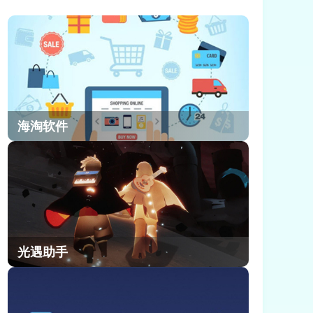
辑，都在找一套能从新手期顺畅玩到
后期的成熟方案。小编今天就来给大
家详细讲讲蜀山幻想志各职业及站位
怎么样。
海淘软件
光遇助手