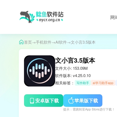
网
→
→
→
首页
手机软件
AI软件
文小言3.5版本
文小言3.5版本
文件大小: 153.09M
软件版本: v4.25.0.10
相关标签：
写作助手
ai学习助手app
安卓版下载
苹果版下载
提示：需跳转至App Store进行下载！