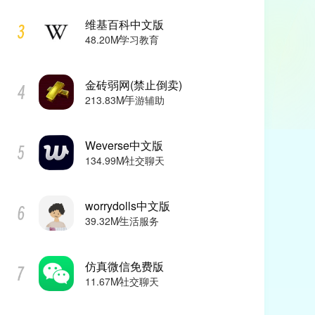
维基百科中文版
48.20M
学习教育
金砖弱网(禁止倒卖)
213.83M
手游辅助
Weverse中文版
134.99M
社交聊天
worrydolls中文版
39.32M
生活服务
仿真微信免费版
11.67M
社交聊天