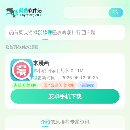
首页
游戏
攻略
排行
专题
软件
首页
软件
来漫画
来漫画
小说阅读 | 大小 :0.11M
更新时间 ：2026-05-12 09:25
离线阅读软件
国产漫画阅读软件
漫画app
安卓手机下载
介绍
信息
推荐
专题
资讯