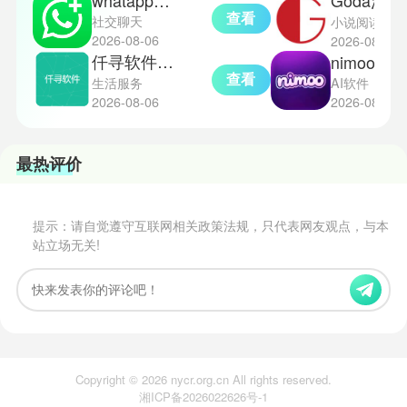
whatappbussiness
Goda漫画app
查看
社交聊天
小说阅读
2026-08-06
2026-08-06
仟寻软件库免费版
nimooAI
查看
生活服务
AI软件
2026-08-06
2026-08-06
最热评价
提示：请自觉遵守互联网相关政策法规，只代表网友观点，与本
站立场无关!
Copyright © 2026 nycr.org.cn All rights reserved.
湘ICP备2026022626号-1