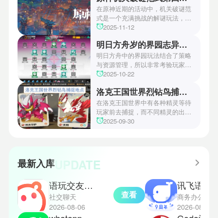
本次官方也宣布游戏将于2027年登
在原神近期的活动中，机关破谜范
陆PS5、Xbox以及PC平台！有兴
式是一个充满挑战的解谜玩法，其
趣的玩家们可以继续留守鲶鱼网！
中第四关是许多玩家遇到困难的地
2025-11-12
方。本文小编将为玩家们带来详细
明日方舟岁的界园志异攻略
机关破谜范式第四关通关方法，助
玩家们能够顺利通关！有兴趣的玩
明日方舟中的界园玩法结合了策略
家们快来一起看看吧！
与资源管理，所以非常考验玩家的
操作和规划能力。游戏里拥有先
2025-10-22
锋、近卫、重装等八大职业干员，
洛克王国世界烈钻鸟捕捉地点
丰富多样的角色体系足以满足不同
战术需求。电表倒转是界园中的核
在洛克王国世界中有各种精灵等待
心挑战之一，玩家需合理利用通宝
玩家前去捕捉，而不同精灵的出现
和特殊钱币进行资源转换。明日方
地点和捕捉方式也各不相同。有少
2025-09-30
舟的玩法既讲求策略，也需要依赖
玩家想知道烈钻鸟的捕捉位置。以
一定运气，新手玩家可以通过本攻
下是小编为大家准备的烈钻鸟的捕
略更好地理解和通关。此外，界园
捉地点攻略，感兴趣的玩家们可以
中的“见字图册”系统也增添了收集
一起来看看吧！
UPDATE
最新入库
乐趣和探索深度，丰富了玩家的游
戏里的体验。
语玩交友软件
讯飞语记
查看
社交聊天
商务办公
2026-08-06
2026-08-06