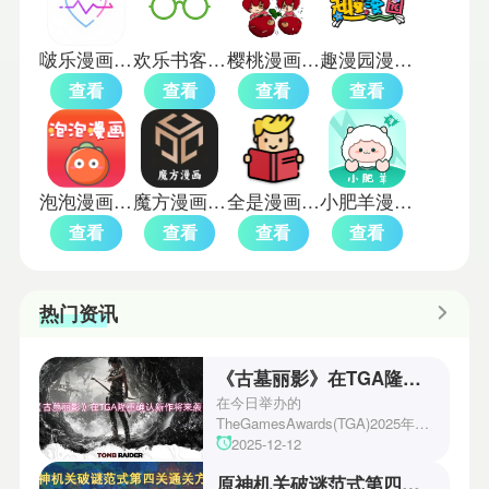
啵乐漫画阅读app
欢乐书客小说软件
樱桃漫画免费版
趣漫园漫画app
查看
查看
查看
查看
泡泡漫画手机版
魔方漫画纯净版
全是漫画阅读器
小肥羊漫画手机版
查看
查看
查看
查看
热门资讯
《古墓丽影》在TGA隆重确认新作将来袭！
在今日举办的
TheGamesAwards(TGA)2025年度
游戏颁奖典礼中，古墓丽影系列公
2025-12-12
开了全新作的最新预告片段。这一
原神机关破谜范式第四关通关方法
场资讯让众多玩家们都非常期待！