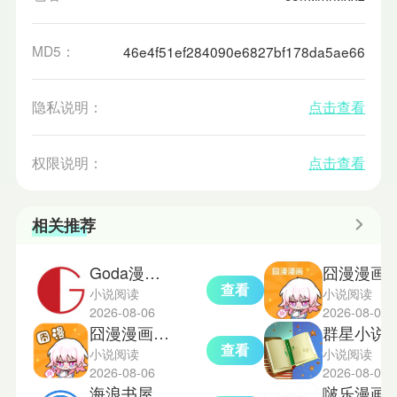
MD5：
46e4f51ef284090e6827bf178da5ae66
隐私说明：
点击查看
权限说明：
点击查看
相关推荐
Goda漫画app
囧漫漫画
查看
小说阅读
小说阅读
2026-08-06
2026-08-06
囧漫漫画免费版
群星小说
查看
小说阅读
小说阅读
2026-08-06
2026-08-05
海浪书屋纯净版
啵乐漫画阅读