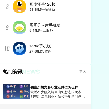
画质怪兽120帧
31.19M
手游辅助
蛋蛋分享库手机版
8.44M
生活服务
sora2手机版
27.88M
AI软件
NEWS
热门资讯
更多
蜀山幻想志各职业及站位怎么样
最近不少刚入坑蜀山幻想志的玩家，
都在纠结选职业和站位搭配的问题，
要么选了热门职业却打不出预期伤
害，要么站位乱排直接让全队输出断