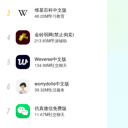
维基百科中文版
48.20M
学习教育
金砖弱网(禁止倒卖)
213.83M
手游辅助
Weverse中文版
134.99M
社交聊天
worrydolls中文版
39.32M
生活服务
仿真微信免费版
11.67M
社交聊天