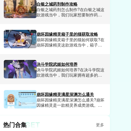
档，浪费了大量前期养成资源。不少
白银之城药剂制作攻略
人试了好几套搭配都没摸透核心逻
白银之城药剂怎么制作?在白银之城这
辑，都在找一套能从新手期顺畅玩到
款游戏当中，我们玩家想要制作药剂
后期的成熟方案。小编今天就来给大
的话，需要玩家提前清楚药剂炼制的
家详细讲讲蜀山幻想志各职业及站位
基础规则，还有每一种药剂的配方。
怎么样。
今天小编就和大家分享一下白银之城
崩坏因缘精灵箱子里的猫获取攻略
药剂制作方法教程，可以让玩家轻松
崩坏因缘精灵箱子里的猫如何获取?在
掌握制作方法技巧，需要的玩家赶紧
崩坏因缘精灵这款游戏当中，箱子里
来小编这里了解一下。
的猫是游戏里非常稀有的精灵，因为
其稀有性，所以不可以直接抽卡获
取，需要玩家完成一系列任务才可以
决斗学院武姬如何培养
解锁。不知道怎么获得的玩家具体的
决斗学院武姬如何培养?在决斗学院这
方法小编这里都给大家详细介绍了，
款游戏当中，我们玩家拥有超多的武
感兴趣的小伙伴们赶紧来看看吧。
姬可以选择，武姬的选择尤为重要，
新手玩家前期选择非常重要。部分玩
家不知道在游戏中应该优先培养哪些
崩坏因缘精灵满星深渊怎么通关
武姬，那么今天小编就和大家分享一
崩坏因缘精灵满星深渊怎么通关?崩坏
下决斗学院武姬培养技巧，帮助玩家
因缘精灵是一款精灵养成类游戏。在
选到最合适自己的武姬，合理分配资
这款游戏里每天都会有很多的副本任
源，不浪费一丁点。
务可以挑战，完成挑战就可以获得相
应的福利，包含各种稀有资源，道具
SET
热门合集
更多
和兑换券等等，其中深渊副本算是难