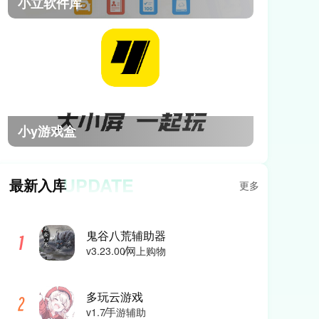
小立软件库
小y游戏盒
UPDATE
最新入库
更多
鬼谷八荒辅助器
v3.23.00
网上购物
多玩云游戏
v1.7
手游辅助