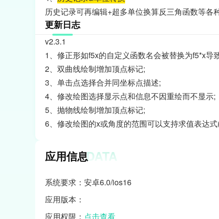
历史记录可再编辑+超多单位换算反三角函数等各
更新日志
v2.3.1
1、修正形如f5x的自定义函数名会被替换为f5*x导
2、双曲线绘制增加顶点标记;
3、单击点选择合并同坐标点描述;
4、修改绘图选择显示点和信息不因重绘而不显示;
5、抛物线绘制增加顶点标记;
6、修改绘图的x或角度的范围可以支持求值表达式(非l
DATA
应用信息
系统要求：安卓6.0/ios16
应用版本：
应用权限：
点击查看