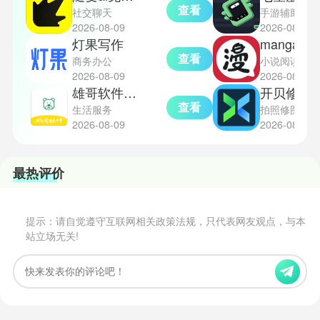
查看
社交聊天
手游辅助
2026-08-09
2026-08-09
灯果写作
manga
查看
商务办公
小说阅读
2026-08-09
2026-08-09
雄哥软件盒子8.0
开贝修图
查看
生活服务
拍照修图
2026-08-09
2026-08-09
最热评价
提示：请自觉遵守互联网相关政策法规，只代表网友观点，与本
站立场无关!