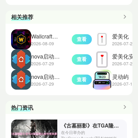
相关推荐
Wallcraft安卓版
爱美化
查看
2026-08-09
2026-07-23
nova启动器老版本
爱美化安
查看
2026-07-29
2026-07-22
nova启动器中文版
灵动屿
查看
2026-07-29
2026-07-17
热门资讯
《古墓丽影》在TGA隆重确认新作将来袭！
在今日举办的