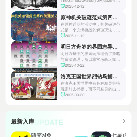
TheGamesAwards(TGA)2025年度
游戏颁奖典礼中，古墓丽影系列公
2025-12-12
开了全新作的最新预告片段。这一
原神机关破谜范式第四关通关方法
场资讯让众多玩家们都非常期待！
本次官方也宣布游戏将于2027年登
在原神近期的活动中，机关破谜范
陆PS5、Xbox以及PC平台！有兴
式是一个充满挑战的解谜玩法，其
趣的玩家们可以继续留守鲶鱼网！
中第四关是许多玩家遇到困难的地
2025-11-12
方。本文小编将为玩家们带来详细
明日方舟岁的界园志异攻略
机关破谜范式第四关通关方法，助
玩家们能够顺利通关！有兴趣的玩
明日方舟中的界园玩法结合了策略
家们快来一起看看吧！
与资源管理，所以非常考验玩家的
操作和规划能力。游戏里拥有先
2025-10-22
锋、近卫、重装等八大职业干员，
洛克王国世界烈钻鸟捕捉地点
丰富多样的角色体系足以满足不同
战术需求。电表倒转是界园中的核
在洛克王国世界中有各种精灵等待
心挑战之一，玩家需合理利用通宝
玩家前去捕捉，而不同精灵的出现
和特殊钱币进行资源转换。明日方
地点和捕捉方式也各不相同。有少
2025-09-30
舟的玩法既讲求策略，也需要依赖
玩家想知道烈钻鸟的捕捉位置。以
一定运气，新手玩家可以通过本攻
下是小编为大家准备的烈钻鸟的捕
略更好地理解和通关。此外，界园
捉地点攻略，感兴趣的玩家们可以
中的“见字图册”系统也增添了收集
一起来看看吧！
UPDATE
最新入库
乐趣和探索深度，丰富了玩家的游
戏里的体验。
随变ai免费版
七星虚拟机