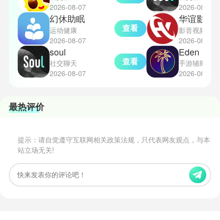
2026-08-07
2026-08-07
幻休助眠
华谊影视
查看
运动健康
影音视频
2026-08-07
2026-08-07
soul
Eden
查看
社交聊天
手游辅助
2026-08-07
2026-08-07
最热评价
提示：请自觉遵守互联网相关政策法规，只代表网友观点，与本
站立场无关!