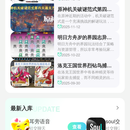
开了全新作的最新预告片段。这一
原神机关破谜范式第四关通关方法
场资讯让众多玩家们都非常期待！
本次官方也宣布游戏将于2027年登
在原神近期的活动中，机关破谜范
陆PS5、Xbox以及PC平台！有兴
式是一个充满挑战的解谜玩法，其
趣的玩家们可以继续留守鲶鱼网！
中第四关是许多玩家遇到困难的地
2025-11-12
方。本文小编将为玩家们带来详细
明日方舟岁的界园志异攻略
机关破谜范式第四关通关方法，助
玩家们能够顺利通关！有兴趣的玩
明日方舟中的界园玩法结合了策略
家们快来一起看看吧！
与资源管理，所以非常考验玩家的
操作和规划能力。游戏里拥有先
2025-10-22
锋、近卫、重装等八大职业干员，
洛克王国世界烈钻鸟捕捉地点
丰富多样的角色体系足以满足不同
战术需求。电表倒转是界园中的核
在洛克王国世界中有各种精灵等待
心挑战之一，玩家需合理利用通宝
玩家前去捕捉，而不同精灵的出现
和特殊钱币进行资源转换。明日方
地点和捕捉方式也各不相同。有少
2025-09-30
舟的玩法既讲求策略，也需要依赖
玩家想知道烈钻鸟的捕捉位置。以
一定运气，新手玩家可以通过本攻
下是小编为大家准备的烈钻鸟的捕
略更好地理解和通关。此外，界园
捉地点攻略，感兴趣的玩家们可以
中的“见字图册”系统也增添了收集
一起来看看吧！
UPDATE
最新入库
乐趣和探索深度，丰富了玩家的游
戏里的体验。
耳旁语音
soul交友
查看
社交聊天
社交聊天