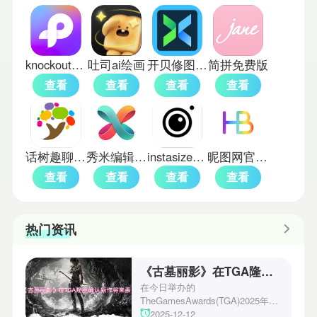
knockout智能抠图
吐司ai绘画
开贝修图软件
简拼免费版
查看
查看
查看
查看
话树趣聊app
秀米编辑器手机版
instasize中文版
昵图网官方版
查看
查看
查看
查看
热门资讯
《古墓丽影》在TGA隆重确认新作将来袭！
在今日举办的
TheGamesAwards(TGA)2025年度
游戏颁奖典礼中，古墓丽影系列公
2025-12-12