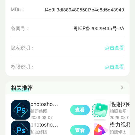
MD5：
f4d9ff3df889480550f7b4e8d5d43949
备案号：
粤ICP备20029435号-2A
隐私说明：
点击查看
权限说明：
点击查看
相关推荐
photoshop手机版
迅捷抠图
查看
拍照修图
拍照修图
2026-08-07
2026-08-05
photoshop免费版
模力视频
查看
拍照修图
拍照修图