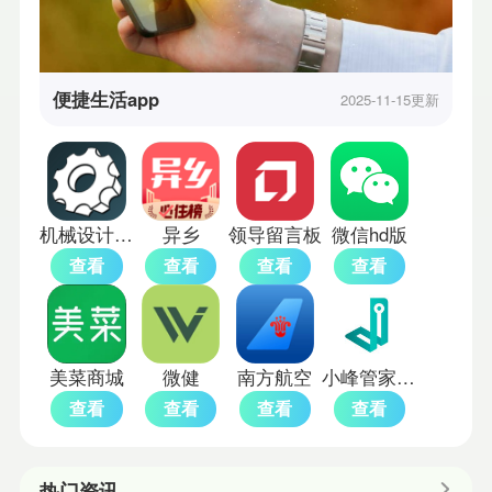
便捷生活app
2025-11-15更新
机械设计手册电子版
异乡
领导留言板
微信hd版
查看
查看
查看
查看
美菜商城
微健
南方航空
小峰管家智能锁app
查看
查看
查看
查看
热门资讯