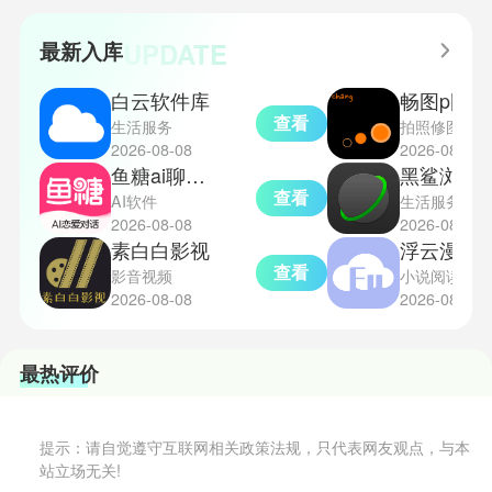
略更好地理解和通关。此外，界园
捉地点攻略，感兴趣的玩家们可以
中的“见字图册”系统也增添了收集
一起来看看吧！
UPDATE
最新入库
乐趣和探索深度，丰富了玩家的游
戏里的体验。
白云软件库
畅图p图修图神器
查看
生活服务
拍照修图
2026-08-08
2026-08-08
鱼糖ai聊天软件
黑鲨浏览器
查看
AI软件
生活服务
2026-08-08
2026-08-08
素白白影视
浮云漫画
查看
影音视频
小说阅读
2026-08-08
2026-08-08
最热评价
提示：请自觉遵守互联网相关政策法规，只代表网友观点，与本
站立场无关!