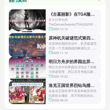
《古墓丽影》在TGA隆重确认新作将来袭！
在今日举办的
TheGamesAwards(TGA)2025年度
游戏颁奖典礼中，古墓丽影系列公
2025-12-12
开了全新作的最新预告片段。这一
原神机关破谜范式第四关通关方法
场资讯让众多玩家们都非常期待！
本次官方也宣布游戏将于2027年登
在原神近期的活动中，机关破谜范
陆PS5、Xbox以及PC平台！有兴
式是一个充满挑战的解谜玩法，其
趣的玩家们可以继续留守鲶鱼网！
中第四关是许多玩家遇到困难的地
2025-11-12
方。本文小编将为玩家们带来详细
明日方舟岁的界园志异攻略
机关破谜范式第四关通关方法，助
玩家们能够顺利通关！有兴趣的玩
明日方舟中的界园玩法结合了策略
家们快来一起看看吧！
与资源管理，所以非常考验玩家的
操作和规划能力。游戏里拥有先
2025-10-22
锋、近卫、重装等八大职业干员，
洛克王国世界烈钻鸟捕捉地点
丰富多样的角色体系足以满足不同
战术需求。电表倒转是界园中的核
在洛克王国世界中有各种精灵等待
心挑战之一，玩家需合理利用通宝
玩家前去捕捉，而不同精灵的出现
和特殊钱币进行资源转换。明日方
地点和捕捉方式也各不相同。有少
2025-09-30
舟的玩法既讲求策略，也需要依赖
玩家想知道烈钻鸟的捕捉位置。以
一定运气，新手玩家可以通过本攻
下是小编为大家准备的烈钻鸟的捕