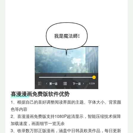
喜漫漫画免费版软件优势
1、根据自己的喜好调整阅读界面的主题、字体大小、背景颜
色等内容
2、喜漫漫画免费版支持1080P超清显示，智能压缩技术保障
加载速度，画面细节一览无余
3、收录数万部正版漫画，涵盖中日韩及欧美作品，每日更新