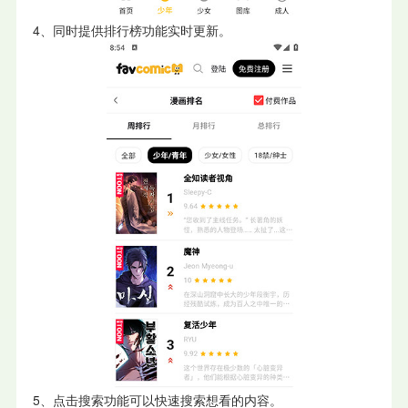
4、同时提供排行榜功能实时更新。
5、点击搜索功能可以快速搜索想看的内容。