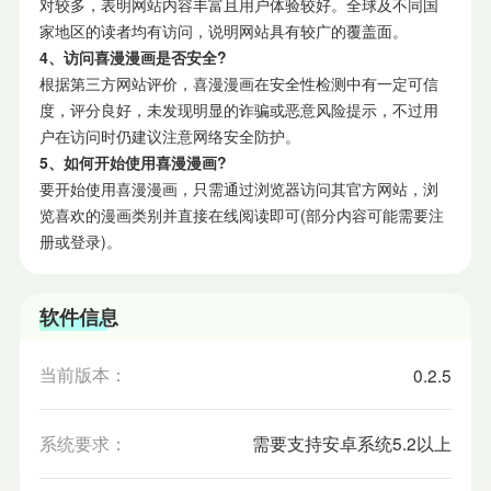
对较多，表明网站内容丰富且用户体验较好。全球及不同国
家地区的读者均有访问，说明网站具有较广的覆盖面。
4、访问喜漫漫画是否安全?
根据第三方网站评价，喜漫漫画在安全性检测中有一定可信
度，评分良好，未发现明显的诈骗或恶意风险提示，不过用
户在访问时仍建议注意网络安全防护。
5、如何开始使用喜漫漫画?
要开始使用喜漫漫画，只需通过浏览器访问其官方网站，浏
览喜欢的漫画类别并直接在线阅读即可(部分内容可能需要注
册或登录)。
软件信息
当前版本：
0.2.5
系统要求：
需要支持安卓系统5.2以上