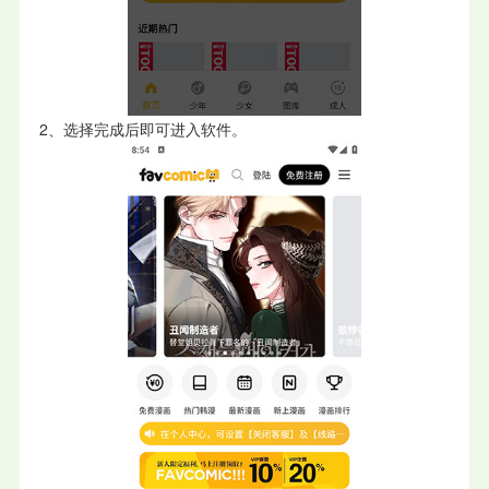
2、选择完成后即可进入软件。