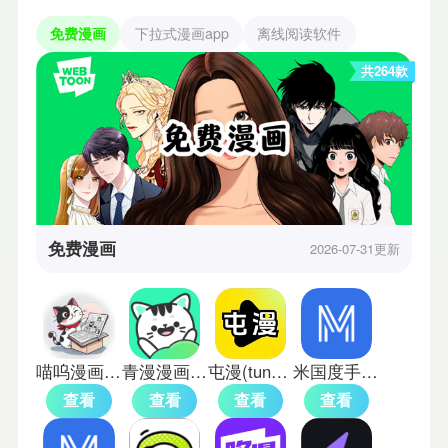
免费漫画
下拉式漫画app
离线阅读软件
共264款
免费漫画
2026-07-31更新
喵呜漫画官方版
青漫漫画免费版
屯漫(tunman)
米国度手机版
查看
查看
查看
查看