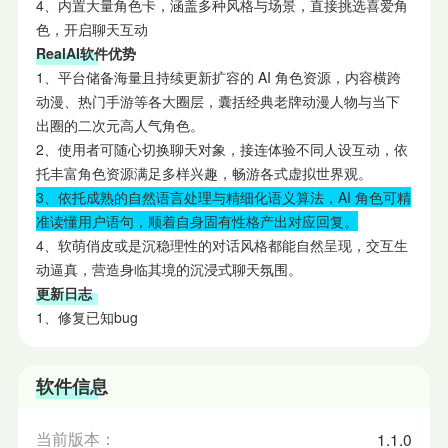
4、内置大量角色卡，涵盖多种风格与场景，直接挑选喜爱角
色，开启聊天互动
RealAI软件优势
1、平台储备海量且持续更新扩容的 AI 角色资源，内容横跨
动漫、热门手游等各大圈层，囊括经典老牌动漫人物与当下
出圈的二次元高人气角色。
2、使用者可随心切换聊天对象，接连体验不同人设互动，依
托丰富角色资源满足多样兴趣，畅游各式虚拟世界观。
3、依托成熟的自然语言处理与精细化语义算法，AI 角色可精
准读懂用户语句，顺着自身固有性格产出对应回复。
4、软萌俏皮或是沉稳理性的对话风格都能自然呈现，交互生
动逼真，营造身临其境的沉浸式聊天氛围。
更新日志
1、修复已知bug
软件信息
当前版本：
1.1.0