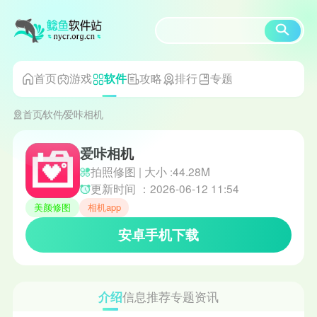
首页
游戏
攻略
排行
专题
软件
首页
软件
爱咔相机
爱咔相机
拍照修图 | 大小 :44.28M
更新时间 ：2026-06-12 11:54
美颜修图
相机app
安卓手机下载
介绍
信息
推荐
专题
资讯