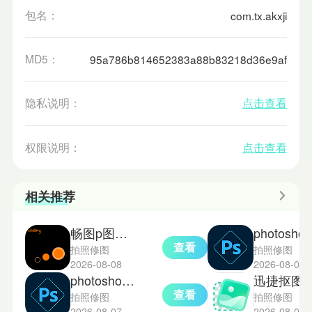
包名：
com.tx.akxji
MD5：
95a786b814652383a88b83218d36e9af
隐私说明：
点击查看
权限说明：
点击查看
相关推荐
畅图p图修图神器
photos
查看
拍照修图
拍照修图
2026-08-08
2026-08-07
photoshop手机版
迅捷抠图
查看
拍照修图
拍照修图
2026-08-07
2026-08-05