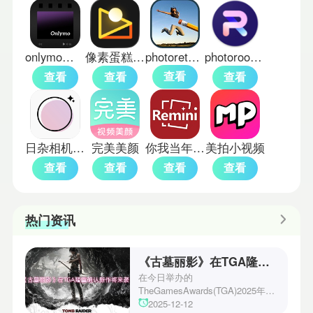
onlymo胶片相机
像素蛋糕免费版
photoretouch
photoroom中文版
查看
查看
查看
查看
日杂相机老版本
完美美颜
你我当年照片修复免费版
美拍小视频
查看
查看
查看
查看
热门资讯
《古墓丽影》在TGA隆重确认新作将来袭！
在今日举办的
TheGamesAwards(TGA)2025年度
游戏颁奖典礼中，古墓丽影系列公
2025-12-12