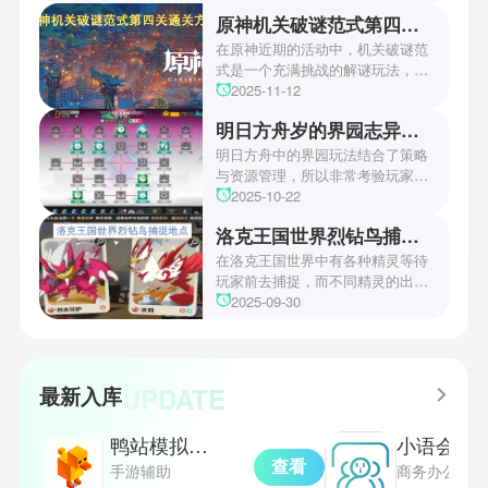
开了全新作的最新预告片段。这一
原神机关破谜范式第四关通关方法
场资讯让众多玩家们都非常期待！
本次官方也宣布游戏将于2027年登
在原神近期的活动中，机关破谜范
陆PS5、Xbox以及PC平台！有兴
式是一个充满挑战的解谜玩法，其
趣的玩家们可以继续留守鲶鱼网！
中第四关是许多玩家遇到困难的地
2025-11-12
方。本文小编将为玩家们带来详细
明日方舟岁的界园志异攻略
机关破谜范式第四关通关方法，助
玩家们能够顺利通关！有兴趣的玩
明日方舟中的界园玩法结合了策略
家们快来一起看看吧！
与资源管理，所以非常考验玩家的
操作和规划能力。游戏里拥有先
2025-10-22
锋、近卫、重装等八大职业干员，
洛克王国世界烈钻鸟捕捉地点
丰富多样的角色体系足以满足不同
战术需求。电表倒转是界园中的核
在洛克王国世界中有各种精灵等待
心挑战之一，玩家需合理利用通宝
玩家前去捕捉，而不同精灵的出现
和特殊钱币进行资源转换。明日方
地点和捕捉方式也各不相同。有少
2025-09-30
舟的玩法既讲求策略，也需要依赖
玩家想知道烈钻鸟的捕捉位置。以
一定运气，新手玩家可以通过本攻
下是小编为大家准备的烈钻鸟的捕
略更好地理解和通关。此外，界园
捉地点攻略，感兴趣的玩家们可以
中的“见字图册”系统也增添了收集
一起来看看吧！
UPDATE
最新入库
乐趣和探索深度，丰富了玩家的游
戏里的体验。
鸭站模拟器中文版
小语会议
查看
手游辅助
商务办公