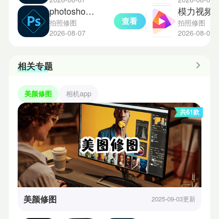
photoshop免费版
模力视频
查看
拍照修图
拍照修图
2026-08-07
2026-08-05
相关专题
美颜修图
相机app
共61款
美颜修图
2025-09-03更新