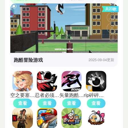
共23款
跑酷冒险游戏
2025-09-04更新
空之要塞启航免费版
忍者必须死3渠道服
矢量跑酷中文版
rip碎碎平安
查看
查看
查看
查看