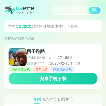
首页
软件
攻略
排行
专题
游戏
首页
游戏
愣子跑酷
愣子跑酷
休闲益智 | 大小 :271.59M
更新时间 ：2026-02-18 14:18
跑酷冒险游戏
童年经典
刺激跑酷游戏
安卓手机下载
介绍
信息
推荐
专题
资讯