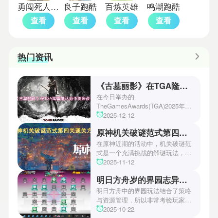
勇闯死人谷2中文版
良子跑酷
百炼英雄
鸣潮跑酷
查看
查看
查看
查看
热门资讯
《古墓丽影》在TGA隆重确认新作将来袭！
在今日举办的
TheGamesAwards(TGA)2025年度
游戏颁奖典礼中，古墓丽影系列公
2025-12-12
开了全新作的最新预告片段。这一
原神机关破谜范式第四关通关方法
场资讯让众多玩家们都非常期待！
本次官方也宣布游戏将于2027年登
在原神近期的活动中，机关破谜范
陆PS5、Xbox以及PC平台！有兴
式是一个充满挑战的解谜玩法，其
趣的玩家们可以继续留守鲶鱼网！
中第四关是许多玩家遇到困难的地
2025-11-12
方。本文小编将为玩家们带来详细
明日方舟岁的界园志异攻略
机关破谜范式第四关通关方法，助
玩家们能够顺利通关！有兴趣的玩
明日方舟中的界园玩法结合了策略
家们快来一起看看吧！
与资源管理，所以非常考验玩家的
操作和规划能力。游戏里拥有先
2025-10-22