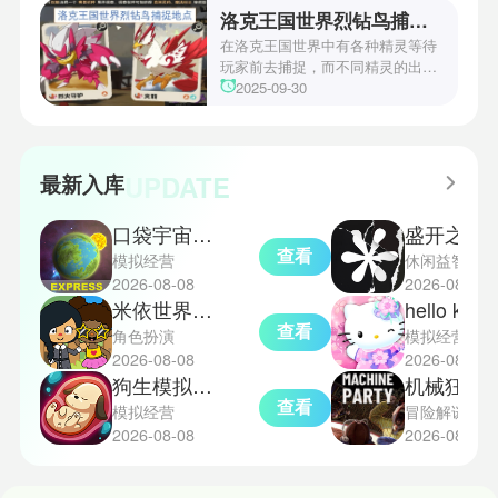
锋、近卫、重装等八大职业干员，
洛克王国世界烈钻鸟捕捉地点
丰富多样的角色体系足以满足不同
战术需求。电表倒转是界园中的核
在洛克王国世界中有各种精灵等待
心挑战之一，玩家需合理利用通宝
玩家前去捕捉，而不同精灵的出现
和特殊钱币进行资源转换。明日方
地点和捕捉方式也各不相同。有少
2025-09-30
舟的玩法既讲求策略，也需要依赖
玩家想知道烈钻鸟的捕捉位置。以
一定运气，新手玩家可以通过本攻
下是小编为大家准备的烈钻鸟的捕
略更好地理解和通关。此外，界园
捉地点攻略，感兴趣的玩家们可以
中的“见字图册”系统也增添了收集
一起来看看吧！
UPDATE
最新入库
乐趣和探索深度，丰富了玩家的游
戏里的体验。
口袋宇宙汉化版
盛开之歌
查看
模拟经营
休闲益智
2026-08-08
2026-08-08
米依世界安卓版
hello kitt
查看
角色扮演
模拟经营
2026-08-08
2026-08-08
狗生模拟器中文版
机械狂欢
查看
模拟经营
冒险解谜
2026-08-08
2026-08-08