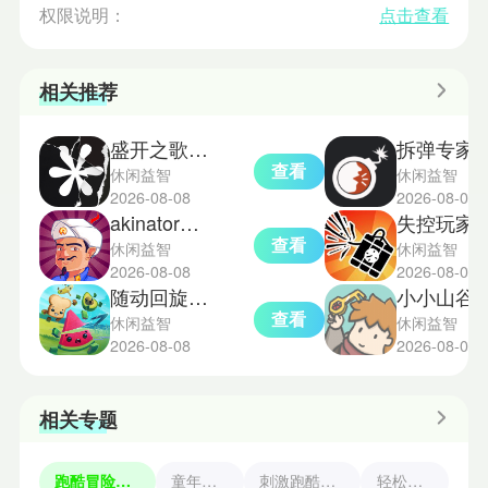
权限说明：
点击查看
相关推荐
盛开之歌完整版
拆弹专家
查看
休闲益智
休闲益智
2026-08-08
2026-08-07
akinator神灯猜人名
失控玩家模拟
查看
休闲益智
休闲益智
2026-08-08
2026-08-07
随动回旋镖手机移植版
小小山谷
查看
休闲益智
休闲益智
2026-08-08
2026-08-07
相关专题
跑酷冒险游戏
童年经典
刺激跑酷游戏
轻松解压