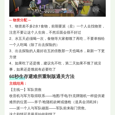
-- 物资分配 --
1、物资差不多2水1食物，前期要派（卖）一个人去找物资，
注意不要让这个人生病，不然后面会很不好过
2、水五天必须喝一次，食物等大家都饿了再吃，不要单独给
一个人吃喝（除了出去探险的）
3、出去探险的人最好在五的倍数那一天也喝水，刷新一下更
方便
4、如果吃了还是饿，建议先不吃，第二天如果不饿了就没
事，如果还是饿就有必要吃了
60秒生存避难所重制版通关方法
主线结局：
【主线一】军队营救
收音机与军方取得联系——地图/手电/扑克牌随机一样提供避
难所的位置——斧子/枪随机砍树或缴枪（道具会消耗掉）
——派一个人与军队碰面——军队前来敲门营救。
这个剧情可是最原始的剧情了。