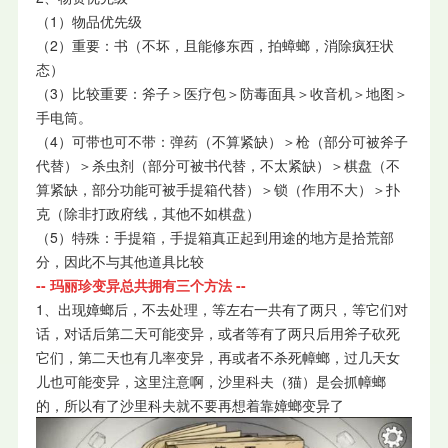
（1）物品优先级
（2）重要：书（不坏，且能修东西，拍蟑螂，消除疯狂状
态）
（3）比较重要：斧子＞医疗包＞防毒面具＞收音机＞地图＞
手电筒。
（4）可带也可不带：弹药（不算紧缺）＞枪（部分可被斧子
代替）＞杀虫剂（部分可被书代替，不太紧缺）＞棋盘（不
算紧缺，部分功能可被手提箱代替）＞锁（作用不大）＞扑
克（除非打政府线，其他不如棋盘）
（5）特殊：手提箱，手提箱真正起到用途的地方是拾荒部
分，因此不与其他道具比较
-- 玛丽珍变异总共拥有三个方法 --
1、出现嫜螂后，不去处理，等左右一共有了两只，等它们对
话，对话后第二天可能变异，或者等有了两只后用斧子砍死
它们，第二天也有几率变异，再或者不杀死幛螂，过几天女
儿也可能变异，这里注意啊，沙里科夫（猫）是会抓幛螂
的，所以有了沙里科夫就不要再想着靠嫜螂变异了