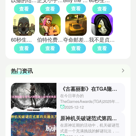
查看
查看
查看
查看
60秒生存避难所中文版
伯特伦费德历险记汉化版
夺命邮差2移植版
我不是贞子旧版本
查看
查看
查看
查看
热门资讯
《古墓丽影》在TGA隆重确认新作将来袭！
在今日举办的
TheGamesAwards(TGA)2025年度
游戏颁奖典礼中，古墓丽影系列公
2025-12-12
开了全新作的最新预告片段。这一
原神机关破谜范式第四关通关方法
场资讯让众多玩家们都非常期待！
本次官方也宣布游戏将于2027年登
在原神近期的活动中，机关破谜范
陆PS5、Xbox以及PC平台！有兴
式是一个充满挑战的解谜玩法，其
趣的玩家们可以继续留守鲶鱼网！