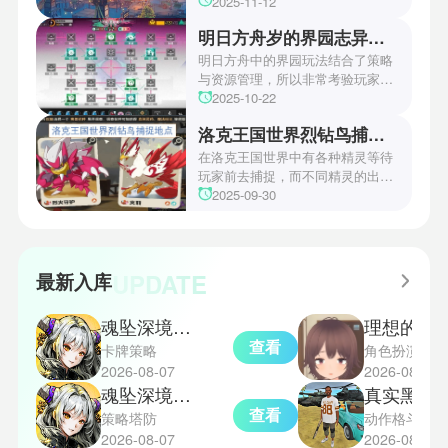
中第四关是许多玩家遇到困难的地
2025-11-12
方。本文小编将为玩家们带来详细
明日方舟岁的界园志异攻略
机关破谜范式第四关通关方法，助
玩家们能够顺利通关！有兴趣的玩
明日方舟中的界园玩法结合了策略
家们快来一起看看吧！
与资源管理，所以非常考验玩家的
操作和规划能力。游戏里拥有先
2025-10-22
锋、近卫、重装等八大职业干员，
洛克王国世界烈钻鸟捕捉地点
丰富多样的角色体系足以满足不同
战术需求。电表倒转是界园中的核
在洛克王国世界中有各种精灵等待
心挑战之一，玩家需合理利用通宝
玩家前去捕捉，而不同精灵的出现
和特殊钱币进行资源转换。明日方
地点和捕捉方式也各不相同。有少
2025-09-30
舟的玩法既讲求策略，也需要依赖
玩家想知道烈钻鸟的捕捉位置。以
一定运气，新手玩家可以通过本攻
下是小编为大家准备的烈钻鸟的捕
略更好地理解和通关。此外，界园
捉地点攻略，感兴趣的玩家们可以
中的“见字图册”系统也增添了收集
一起来看看吧！
UPDATE
最新入库
乐趣和探索深度，丰富了玩家的游
戏里的体验。
魂坠深境国际服
理想的家里蹲生
查看
卡牌策略
角色扮演
2026-08-07
2026-08-07
魂坠深境国际版
真实黑帮
查看
策略塔防
动作格斗
2026-08-07
2026-08-07