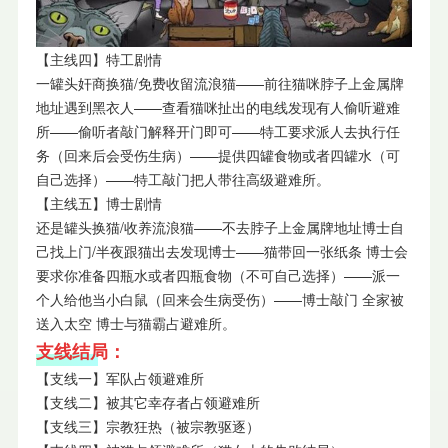
【主线四】特工剧情
一罐头奸商换猫/免费收留流浪猫——前往猫咪脖子上金属牌
地址遇到黑衣人——查看猫咪扯出的电线发现有人偷听避难
所——偷听者敲门解释开门即可——特工要求派人去执行任
务（回来后会受伤生病）——提供四罐食物或者四罐水（可
自己选择）——特工敲门把人带往高级避难所。
【主线五】博士剧情
还是罐头换猫/收养流浪猫——不去脖子上金属牌地址博士自
己找上门/半夜跟猫出去发现博士——猫带回一张纸条 博士会
要求你准备四瓶水或者四瓶食物（不可自己选择）——派一
个人给他当小白鼠（回来会生病受伤）——博士敲门 全家被
送入太空 博士与猫霸占避难所。
支线结局：
【支线一】军队占领避难所
【支线二】被其它幸存者占领避难所
【支线三】宗教狂热（被宗教驱逐）