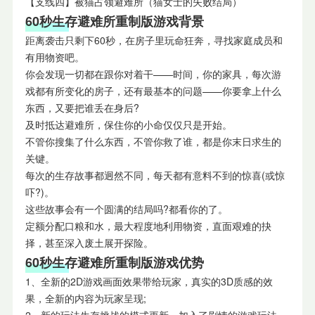
【支线四】被猫占领避难所（猫女士的失败结局）
60秒生存避难所重制版游戏背景
距离袭击只剩下60秒，在房子里玩命狂奔，寻找家庭成员和
有用物资吧。
你会发现一切都在跟你对着干——时间，你的家具，每次游
戏都有所变化的房子，还有最基本的问题——你要拿上什么
东西，又要把谁丢在身后?
及时抵达避难所，保住你的小命仅仅只是开始。
不管你搜集了什么东西，不管你救了谁，都是你末日求生的
关键。
每次的生存故事都迥然不同，每天都有意料不到的惊喜(或惊
吓?)。
这些故事会有一个圆满的结局吗?都看你的了。
定额分配口粮和水，最大程度地利用物资，直面艰难的抉
择，甚至深入废土展开探险。
60秒生存避难所重制版游戏优势
1、全新的2D游戏画面效果带给玩家，真实的3D质感的效
果，全新的内容为玩家呈现;
2、新的玩法生存挑战的模式更新，加入了剧情的游戏玩法，