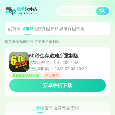
首页
软件
攻略
排行
专题
游戏
首页
游戏
60秒生存避难所重制版
60秒生存避难所重制版
冒险解谜 | 大小 :200.11M
更新时间 ：2026-07-09 10:39
黑色幽默风格手游
末日生存
安卓手机下载
介绍
信息
推荐
专题
资讯