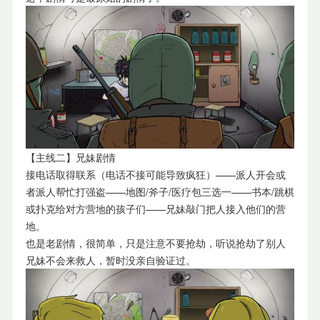
【主线二】兄妹剧情
接电话取得联系（电话不接可能导致疯狂）——派人开会或
者派人帮忙打强盗——地图/斧子/医疗包三选一——书本/跳棋
或扑克给对方营地的孩子们——兄妹敲门把人接入他们的营
地。
也是老剧情，很简单，只是注意不要抢劫，听说抢劫了别人
兄妹不会来救人，暂时没亲自验证过。