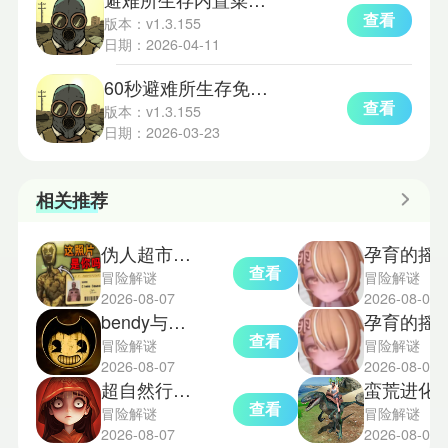
查看
版本：v1.3.155
日期：2026-04-11
60秒避难所生存免费版
查看
版本：v1.3.155
日期：2026-03-23
相关推荐
伪人超市模拟器中文版
孕育的摇篮之
查看
冒险解谜
冒险解谜
2026-08-07
2026-08-07
bendy与墨水机器手机版
孕育的摇篮之
查看
冒险解谜
冒险解谜
2026-08-07
2026-08-07
超自然行动组2026
蛮荒进化生存
查看
冒险解谜
冒险解谜
2026-08-07
2026-08-07