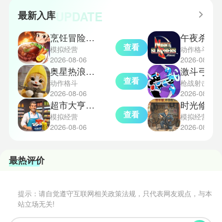
捉地点攻略，感兴趣的玩家们可以
中的“见字图册”系统也增添了收集
一起来看看吧！
UPDATE
最新入库
乐趣和探索深度，丰富了玩家的游
戏里的体验。
烹饪冒险国际服
午夜杀生
查看
模拟经营
动作格斗
2026-08-06
2026-08-06
奥星热浪测试服
激斗弓箭
查看
动作格斗
枪战射击
2026-08-06
2026-08-06
超市大亨中文版
时光修车
查看
模拟经营
模拟经营
2026-08-06
2026-08-06
最热评价
提示：请自觉遵守互联网相关政策法规，只代表网友观点，与本
站立场无关!