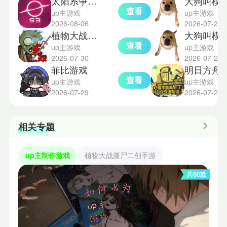
太阳系争夺战3汉化版
大狗叫模
查看
up主游戏
up主游戏
2026-08-06
2026-07-29
植物大战僵尸无双版0.2
大狗叫模拟器
查看
up主游戏
up主游戏
2026-07-30
2026-07-29
菲比游戏
明日方舟斗蛐
查看
up主游戏
up主游戏
2026-07-29
2026-07-27
相关专题
up主制作游戏
植物大战僵尸二创手游
共60款