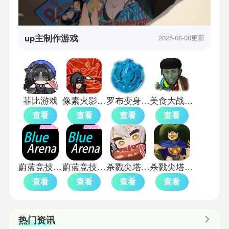
up主制作游戏
2025-08-08更新
菲比游戏
像素火影u鼬神
罗布变身模拟器(含怪兽水晶)
美食大战老八魔改版
查看
查看
查看
查看
蔚蓝竞技场汉化版
蔚蓝竞技场测试版
杀戮尖塔娘化mod
杀戮尖塔3d版
查看
查看
查看
查看
热门资讯