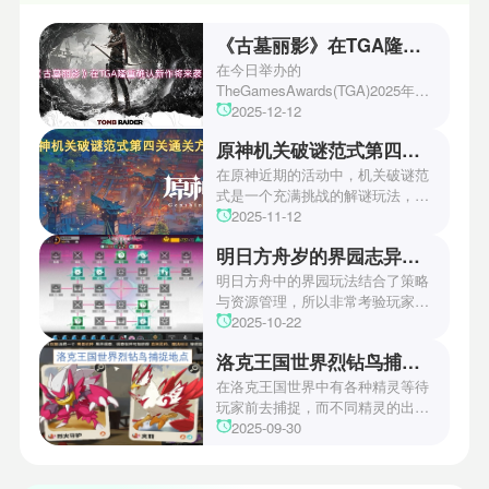
《古墓丽影》在TGA隆重确认新作将来袭！
在今日举办的
TheGamesAwards(TGA)2025年度
游戏颁奖典礼中，古墓丽影系列公
2025-12-12
开了全新作的最新预告片段。这一
原神机关破谜范式第四关通关方法
场资讯让众多玩家们都非常期待！
本次官方也宣布游戏将于2027年登
在原神近期的活动中，机关破谜范
陆PS5、Xbox以及PC平台！有兴
式是一个充满挑战的解谜玩法，其
趣的玩家们可以继续留守鲶鱼网！
中第四关是许多玩家遇到困难的地
2025-11-12
方。本文小编将为玩家们带来详细
明日方舟岁的界园志异攻略
机关破谜范式第四关通关方法，助
玩家们能够顺利通关！有兴趣的玩
明日方舟中的界园玩法结合了策略
家们快来一起看看吧！
与资源管理，所以非常考验玩家的
操作和规划能力。游戏里拥有先
2025-10-22
锋、近卫、重装等八大职业干员，
洛克王国世界烈钻鸟捕捉地点
丰富多样的角色体系足以满足不同
战术需求。电表倒转是界园中的核
在洛克王国世界中有各种精灵等待
心挑战之一，玩家需合理利用通宝
玩家前去捕捉，而不同精灵的出现
和特殊钱币进行资源转换。明日方
地点和捕捉方式也各不相同。有少
2025-09-30
舟的玩法既讲求策略，也需要依赖
玩家想知道烈钻鸟的捕捉位置。以
一定运气，新手玩家可以通过本攻
下是小编为大家准备的烈钻鸟的捕
略更好地理解和通关。此外，界园