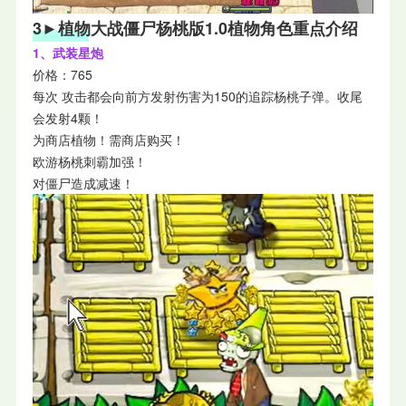
3►植物大战僵尸杨桃版1.0植物角色重点介绍
1、武装星炮
价格：765
每次 攻击都会向前方发射伤害为150的追踪杨桃子弹。收尾
会发射4颗！
为商店植物！需商店购买！
欧游杨桃刺霸加强！
对僵尸造成减速！