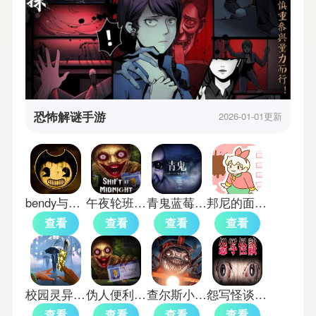
恐怖解谜手游
2026-01-01更新
bendy与墨水机器手机版
午夜轮班正式版
青鬼蓝莓温泉旅馆之谜
邦尼的面包店中文版
查看
查看
查看
查看
校园灵异事件手机版
伪人便利店恐怖游戏
查尔斯小火车移植版
怨写怪谈手机版
查看
查看
查看
查看