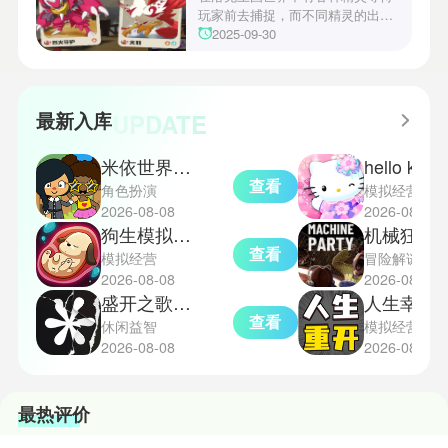
心挑战之一，玩家需合理利用通宝
玩家前去捕捉，而不同精灵的出现
和特殊钱币进行资源转换。明日方
地点和捕捉方式也各不相同。有少
2025-09-30
舟的玩法既讲求策略，也需要依赖
玩家想知道烈钻鸟的捕捉位置。以
一定运气，新手玩家可以通过本攻
下是小编为大家准备的烈钻鸟的捕
略更好地理解和通关。此外，界园
捉地点攻略，感兴趣的玩家们可以
中的“见字图册”系统也增添了收集
一起来看看吧！
UPDATE
最新入库
乐趣和探索深度，丰富了玩家的游
戏里的体验。
米依世界安卓版
hello kitt
查看
角色扮演
模拟经营
2026-08-08
2026-08-08
狗生模拟器中文版
机械狂欢
查看
模拟经营
冒险解谜
2026-08-08
2026-08-08
盛开之歌完整版
人生幸运岛重
查看
休闲益智
模拟经营
2026-08-08
2026-08-08
最热评价