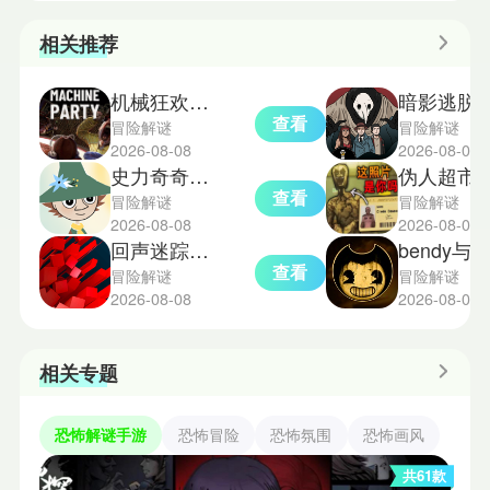
相关推荐
机械狂欢手机版
暗影逃脱
查看
冒险解谜
冒险解谜
2026-08-08
2026-08-08
史力奇奇遇记中文版
伪人超市模拟
查看
冒险解谜
冒险解谜
2026-08-08
2026-08-07
回声迷踪手机版
bendy与墨水机器手机
查看
冒险解谜
冒险解谜
2026-08-08
2026-08-07
相关专题
恐怖解谜手游
恐怖冒险
恐怖氛围
恐怖画风
共61款