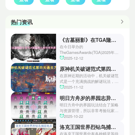
热门资讯
《古墓丽影》在TGA隆重确认新作将来袭！
在今日举办的
TheGamesAwards(TGA)2025年度
游戏颁奖典礼中，古墓丽影系列公
2025-12-12
开了全新作的最新预告片段。这一
原神机关破谜范式第四关通关方法
场资讯让众多玩家们都非常期待！
本次官方也宣布游戏将于2027年登
在原神近期的活动中，机关破谜范
陆PS5、Xbox以及PC平台！有兴
式是一个充满挑战的解谜玩法，其
趣的玩家们可以继续留守鲶鱼网！
中第四关是许多玩家遇到困难的地
2025-11-12
方。本文小编将为玩家们带来详细
明日方舟岁的界园志异攻略
机关破谜范式第四关通关方法，助
玩家们能够顺利通关！有兴趣的玩
明日方舟中的界园玩法结合了策略
家们快来一起看看吧！
与资源管理，所以非常考验玩家的
操作和规划能力。游戏里拥有先
2025-10-22
锋、近卫、重装等八大职业干员，
洛克王国世界烈钻鸟捕捉地点
丰富多样的角色体系足以满足不同
战术需求。电表倒转是界园中的核
在洛克王国世界中有各种精灵等待