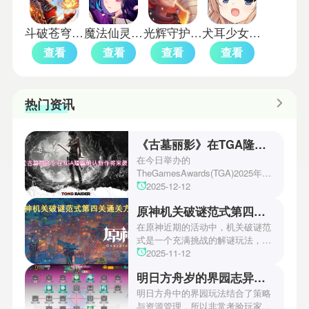
斗破苍穹斗帝之路单机版
魔法仙灵手机版
光辉守护黎明之光手机版
犬耳少女游戏
查看
查看
查看
查看
热门资讯
《古墓丽影》在TGA隆重确认新作将来袭！
在今日举办的
TheGamesAwards(TGA)2025年度
游戏颁奖典礼中，古墓丽影系列公
2025-12-12
开了全新作的最新预告片段。这一
原神机关破谜范式第四关通关方法
场资讯让众多玩家们都非常期待！
本次官方也宣布游戏将于2027年登
在原神近期的活动中，机关破谜范
陆PS5、Xbox以及PC平台！有兴
式是一个充满挑战的解谜玩法，其
趣的玩家们可以继续留守鲶鱼网！
中第四关是许多玩家遇到困难的地
2025-11-12
方。本文小编将为玩家们带来详细
明日方舟岁的界园志异攻略
机关破谜范式第四关通关方法，助
玩家们能够顺利通关！有兴趣的玩
明日方舟中的界园玩法结合了策略
家们快来一起看看吧！
与资源管理，所以非常考验玩家的