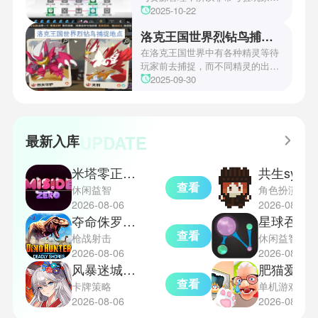
操作和规划能力。游戏里拥有先
2025-10-22
锋、近卫、重装等八大职业干员，
洛克王国世界烈钻鸟捕捉地点
丰富多样的角色体系足以满足不同
战术需求。电表倒转是界园中的核
在洛克王国世界中有各种精灵等待
心挑战之一，玩家需合理利用通宝
玩家前去捕捉，而不同精灵的出现
和特殊钱币进行资源转换。明日方
地点和捕捉方式也各不相同。有少
2025-09-30
舟的玩法既讲求策略，也需要依赖
玩家想知道烈钻鸟的捕捉位置。以
一定运气，新手玩家可以通过本攻
下是小编为大家准备的烈钻鸟的捕
略更好地理解和通关。此外，界园
捉地点攻略，感兴趣的玩家们可以
中的“见字图册”系统也增添了收集
一起来看看吧！
UPDATE
最新入库
乐趣和探索深度，丰富了玩家的游
戏里的体验。
米塔零正式版
共生symbios
查看
休闲益智
角色扮演
2026-08-06
2026-08-06
夺命侏罗纪离线版
星球吞噬战
查看
枪战射击
休闲益智
2026-08-06
2026-08-06
风暴迷城手机版
肥猫爱拆家
查看
卡牌策略
单机游戏
2026-08-06
2026-08-06