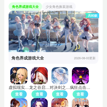
角色养成游戏大全
少女角色换装游戏
共80款
角色养成游戏大全
2026-08-03更新
虚拟现实生活模拟器汉化版
龙之谷启程手机版
对决剑之川国际服
疯狂点击2中文版
查看
查看
查看
查看