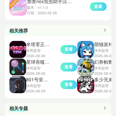
加查nox虫虫助手汉化版
查看
版本：v1.1.0
日期：2026-02-26
相关推荐
米塔零正式版
萌猫派对
查看
休闲益智
休闲益智
2026-08-06
2026-08-05
星球吞噬战中文版
幻兽帕鲁世界
查看
休闲益智
休闲益智
2026-08-06
2026-08-05
801号室绅士汉化版
多少兄弟
查看
休闲益智
休闲益智
2026-08-05
2026-08-05
相关专题