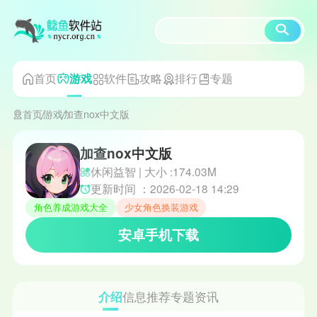
首页
软件
攻略
排行
专题
游戏
首页
游戏
加查nox中文版
加查nox中文版
休闲益智 | 大小 :174.03M
更新时间 ：2026-02-18 14:29
角色养成游戏大全
少女角色换装游戏
安卓手机下载
介绍
信息
推荐
专题
资讯