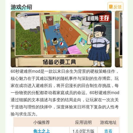
游戏介绍
反馈
60秒避难所mod是一款以末日余生为背景的硬核策略佳作，
核心魅力在于其难以预料的随机事件与深刻的生存博弈。玩
家在成功进入避难所后，将开启漫长的回合制生存挑战，每
一份物资的分配都牵动着家庭成员的命运。60秒避难所mod
通过细腻的文本描述与多变的结局走向，让玩家在一次次关
于道德与理性的抉择中，深度体验末日环境下复杂的人性考
验与求生压力。
小编推荐
应用说明
游戏地址
焦土之上
1.0.0官方版
查看