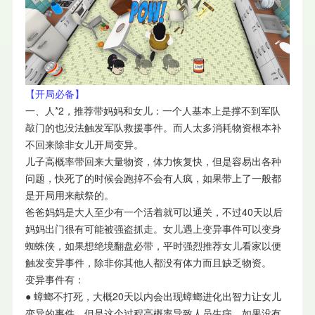
【开局必备】
一、人*2，推荐带妈妈和女儿：一个人基本上是撑不到军队
敲门的也没法触发军队救援事件。而人太多消耗物资根本补
不回来除非女儿开局变异。
儿子高概率带回来大量物资，体力恢复快，但是容易出各种
问题，快死了的时候会跑掉不会有人疯，如果带上了一般都
是开局用来献祭的。
爸爸妈妈是大人至少有一个活着就可以通关，不过40天以后
妈妈出门很有可能被强盗抓走。女儿遇上变异事件可以变身
蜘蛛侠，如果想绝境翻盘必带，平时强烈推荐女儿看家以便
触发变异事件，除非你其他人都没有体力而且缺乏物资。
变异事件有：
● 蟑螂不打死，大概20天以内会出现蟑螂进化出智力让女儿
变异的事件，但是这个过程高概率导致人员生病，如果没有