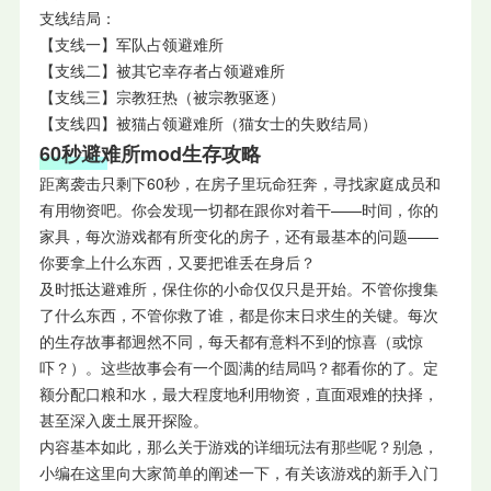
支线结局：
【支线一】军队占领避难所
【支线二】被其它幸存者占领避难所
【支线三】宗教狂热（被宗教驱逐）
【支线四】被猫占领避难所（猫女士的失败结局）
60秒避难所mod生存攻略
距离袭击只剩下60秒，在房子里玩命狂奔，寻找家庭成员和
有用物资吧。你会发现一切都在跟你对着干——时间，你的
家具，每次游戏都有所变化的房子，还有最基本的问题——
你要拿上什么东西，又要把谁丢在身后？
及时抵达避难所，保住你的小命仅仅只是开始。不管你搜集
了什么东西，不管你救了谁，都是你末日求生的关键。每次
的生存故事都迥然不同，每天都有意料不到的惊喜（或惊
吓？）。这些故事会有一个圆满的结局吗？都看你的了。定
额分配口粮和水，最大程度地利用物资，直面艰难的抉择，
甚至深入废土展开探险。
内容基本如此，那么关于游戏的详细玩法有那些呢？别急，
小编在这里向大家简单的阐述一下，有关该游戏的新手入门