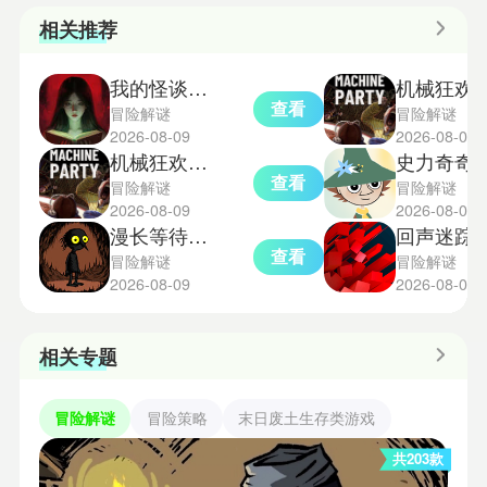
相关推荐
我的怪谈笔记手游
机械狂欢
查看
冒险解谜
冒险解谜
2026-08-09
2026-08-08
机械狂欢中文版
史力奇奇遇记
查看
冒险解谜
冒险解谜
2026-08-09
2026-08-08
漫长等待手机版
回声迷踪
查看
冒险解谜
冒险解谜
2026-08-09
2026-08-08
相关专题
冒险解谜
冒险策略
末日废土生存类游戏
共203款