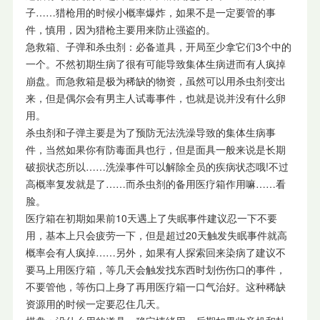
子……猎枪用的时候小概率爆炸，如果不是一定要管的事
件，慎用，因为猎枪主要用来防止强盗的。
急救箱、子弹和杀虫剂：必备道具，开局至少拿它们3个中的
一个。不然初期生病了很有可能导致集体生病进而有人疯掉
崩盘。而急救箱是极为稀缺的物资，虽然可以用杀虫剂变出
来，但是偶尔会有男主人试毒事件，也就是说并没有什么卵
用。
杀虫剂和子弹主要是为了预防无法洗澡导致的集体生病事
件，当然如果你有防毒面具也行，但是面具一般来说是长期
破损状态所以……洗澡事件可以解除全员的疾病状态哦!不过
高概率复发就是了……而杀虫剂的备用医疗箱作用嘛……看
脸。
医疗箱在初期如果前10天遇上了失眠事件建议忍一下不要
用，基本上只会疲劳一下，但是超过20天触发失眠事件就高
概率会有人疯掉……另外，如果有人探索回来染病了建议不
要马上用医疗箱，等几天会触发找东西时划伤伤口的事件，
不要管他，等伤口上身了再用医疗箱一口气治好。这种稀缺
资源用的时候一定要忍住几天。