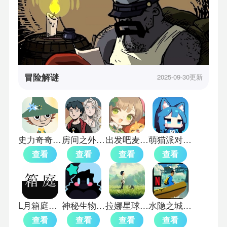
冒险解谜
2025-09-30更新
史力奇奇遇记中文版
房间之外汉化版
出发吧麦芬国际服
萌猫派对联机版
查看
查看
查看
查看
L月箱庭游戏手机版
神秘生物公园中文版
拉娜星球手机版
水隐之城单机版
查看
查看
查看
查看