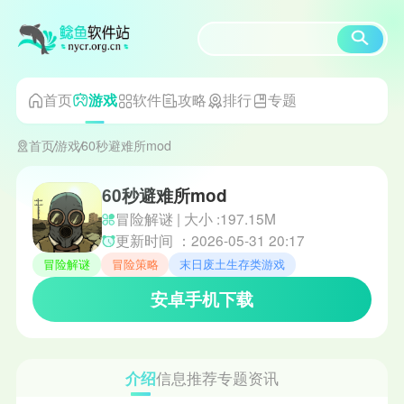
首页
软件
攻略
排行
专题
游戏
首页
游戏
60秒避难所mod
60秒避难所mod
冒险解谜 | 大小 :197.15M
更新时间 ：2026-05-31 20:17
冒险解谜
冒险策略
末日废土生存类游戏
安卓手机下载
介绍
信息
推荐
专题
资讯