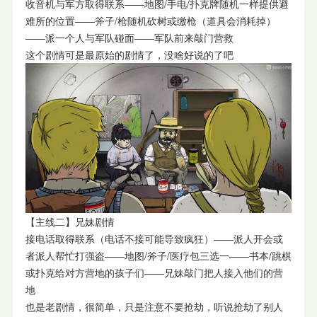
收音机与军方取得联系——地图/手电/扑克牌随机一样提供避
难所的位置——斧子/枪随机砍树或缴枪（道具会消耗掉）
——派一个人与军队碰面——军队前来敲门营救
这个剧情可是最原始的剧情了，没啥好说的了吧
【主线二】兄妹剧情
接电话取得联系（电话不接可能导致疯狂）——派人开会或
者派人帮忙打强盗——地图/斧子/医疗包三选一——书本/跳棋
或扑克给对方营地的孩子们——兄妹敲门把人接入他们的营
地
也是老剧情，很简单，只是注意不要抢劫，听说抢劫了别人