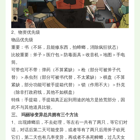
2、物资优先级
物品优先级
重要：书（不坏，且能修东西，拍蟑螂，消除疯狂状态）
比较重要：斧子＞医疗包＞防毒面具＞收音机＞地图＞手电
筒。
可带也可不带：弹药（不算紧缺）＞枪（部分可被斧子代
替）＞杀虫剂（部分可被书代替，不太紧缺）＞棋盘（不算
紧缺，部分功能可被手提箱代替）＞锁（作用不大）＞扑克
（除非打政府线，其他不如棋盘）
特殊：手提箱，手提箱真正起到用途的地方是拾荒部分，因
此不与其他道具比较。
三、 玛丽珍变异总共拥有三个方法
1、出现嫜螂后，不去处理，等左右一共有了两只，等它们对
话，对话后第二天可能变异，或者等有了两只后用斧子砍死
它们，第二天也有几率变异，再或者不杀死幛螂，过几天女