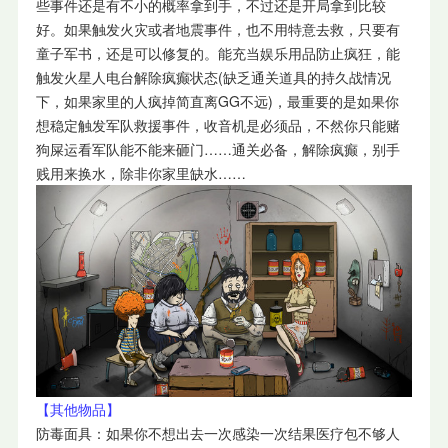
些事件还是有不小的概率拿到手，不过还是开局拿到比较
好。如果触发火灾或者地震事件，也不用特意去救，只要有
童子军书，还是可以修复的。能充当娱乐用品防止疯狂，能
触发火星人电台解除疯癫状态(缺乏通关道具的持久战情况
下，如果家里的人疯掉简直离GG不远)，最重要的是如果你
想稳定触发军队救援事件，收音机是必须品，不然你只能赌
狗屎运看军队能不能来砸门……通关必备，解除疯癫，别手
贱用来换水，除非你家里缺水……
【其他物品】
防毒面具：如果你不想出去一次感染一次结果医疗包不够人