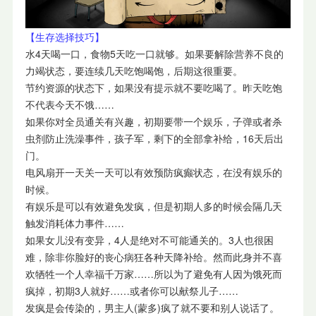
【生存选择技巧】
水4天喝一口，食物5天吃一口就够。如果要解除营养不良的
力竭状态，要连续几天吃饱喝饱，后期这很重要。
节约资源的状态下，如果没有提示就不要吃喝了。昨天吃饱
不代表今天不饿……
如果你对全员通关有兴趣，初期要带一个娱乐，子弹或者杀
虫剂防止洗澡事件，孩子军，剩下的全部拿补给，16天后出
门。
电风扇开一天关一天可以有效预防疯癫状态，在没有娱乐的
时候。
有娱乐是可以有效避免发疯，但是初期人多的时候会隔几天
触发消耗体力事件……
如果女儿没有变异，4人是绝对不可能通关的。3人也很困
难，除非你脸好的丧心病狂各种天降补给。然而此身并不喜
欢牺牲一个人幸福千万家……所以为了避免有人因为饿死而
疯掉，初期3人就好……或者你可以献祭儿子……
发疯是会传染的，男主人(蒙多)疯了就不要和别人说话了。