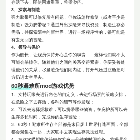
存活下去，即使困难重重，希望渺茫。
3、探索与制造
强力胶带可以修复所有问题，但你该怎样修复（或者至少是
制造）强力胶带呢？通过外出探险来寻找资源，制造生存必
需品，并探索陌生的新世界，进行一场程序性的，很可能是
有去无回的冒险。
4、领导与保护
作为舰长，让舰员保持开心是你的职责——这样他们就不太
可能会杀掉你。随着他们之间的关系变得紧密，你要妥善处
理他们的关系，尽量避免他们闹内讧，打开气压过渡舱把对
方扔进太空里去。
60秒避难所mod游戏优势
1、支持玩家去进行角色的自定义，去进行场景的策略安排，
在危险之下去存活，各种的细节等你发现；
2、可以去选择拯救谁，可以携带哪些物资，在庇护所可以去
生存多长时间，完成你的生存冒险；
3、60秒！避难所生存全部都是末日废土世界打造画面，全部
都会聚集在一起，大家联手去实现生存竞技过程。
4、在这次模拟的体验中你将有一分钟的时间准备，将竭尽全