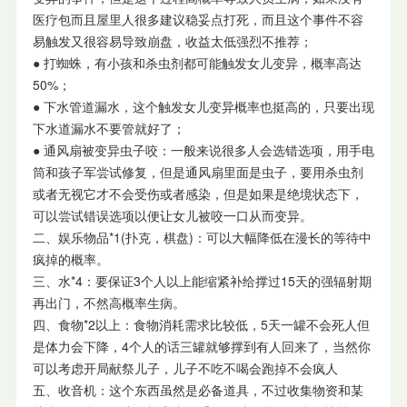
医疗包而且屋里人很多建议稳妥点打死，而且这个事件不容
易触发又很容易导致崩盘，收益太低强烈不推荐；
● 打蜘蛛，有小孩和杀虫剂都可能触发女儿变异，概率高达
50%；
● 下水管道漏水，这个触发女儿变异概率也挺高的，只要出现
下水道漏水不要管就好了；
● 通风扇被变异虫子咬：一般来说很多人会选错选项，用手电
筒和孩子军尝试修复，但是通风扇里面是虫子，要用杀虫剂
或者无视它才不会受伤或者感染，但是如果是绝境状态下，
可以尝试错误选项以便让女儿被咬一口从而变异。
二、娱乐物品*1(扑克，棋盘)：可以大幅降低在漫长的等待中
疯掉的概率。
三、水*4：要保证3个人以上能缩紧补给撑过15天的强辐射期
再出门，不然高概率生病。
四、食物*2以上：食物消耗需求比较低，5天一罐不会死人但
是体力会下降，4个人的话三罐就够撑到有人回来了，当然你
可以考虑开局献祭儿子，儿子不吃不喝会跑掉不会疯人
五、收音机：这个东西虽然是必备道具，不过收集物资和某