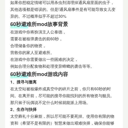
如果你想稳定情绪可以用杀虫剂清理掉通风扇里面的虫子，
其他选项都是错误的。但是!通风扇事件是有可能导致女儿变
异的。不过概率似乎不超过30%
60秒避难所mod故事背景
在游戏中你将扮演主人公泰德，
需要在被核弹袭击的前60秒，
合理储备你的物资，
营救你的家人至避难所。
在游戏中你需要做出一些困难的决定，
例如合理分配食物和处理变异蟑螂的袭击等等。
60秒避难所mod游戏内容
1、搜寻与撤离
在太空站被核爆炸成真空中的碎片之前，你只有60秒的时
间。在离开前，尽可能的搜寻你能找到的所有物资与舰员。
那只袜子玩偶说不定什么时候就能派上用场。
2、生存与抉择
太空葬礼十分麻烦，所以尽可能不要死掉。使用你有限的物
资和（希望不是有限的）智慧来做出艰难抉择，确保你能够