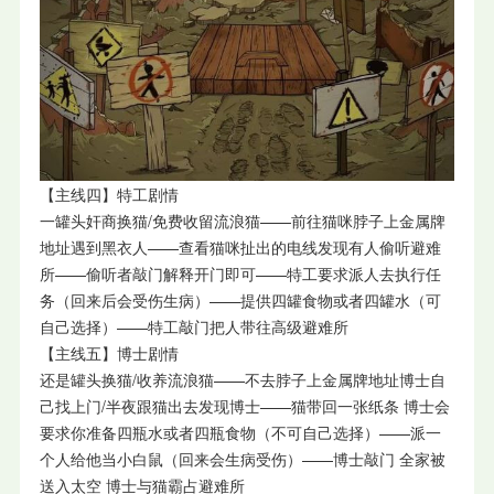
【主线四】特工剧情
一罐头奸商换猫/免费收留流浪猫——前往猫咪脖子上金属牌
地址遇到黑衣人——查看猫咪扯出的电线发现有人偷听避难
所——偷听者敲门解释开门即可——特工要求派人去执行任
务（回来后会受伤生病）——提供四罐食物或者四罐水（可
自己选择）——特工敲门把人带往高级避难所
【主线五】博士剧情
还是罐头换猫/收养流浪猫——不去脖子上金属牌地址博士自
己找上门/半夜跟猫出去发现博士——猫带回一张纸条 博士会
要求你准备四瓶水或者四瓶食物（不可自己选择）——派一
个人给他当小白鼠（回来会生病受伤）——博士敲门 全家被
送入太空 博士与猫霸占避难所