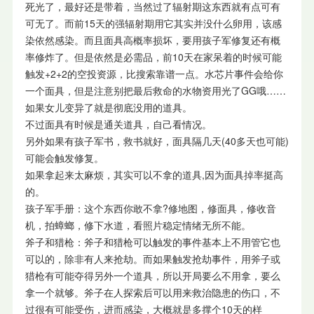
死光了，最好还是带着，当然过了辐射期这东西就有点可有
可无了。而前15天的强辐射期用它其实并没什么卵用，该感
染依然感染。而且面具高概率损坏，要用孩子军修复还有概
率修炸了。但是依然是必需品，前10天在家呆着的时候可能
触发+2+2的空投资源，比搜索靠谱一点。水芯片事件会给你
一个面具，但是注意别把最后救命的水物资用光了GG哦……
如果女儿变异了就是彻底没用的道具。
不过面具有时候是通关道具，自己看情况。
另外如果有孩子军书，救书就好，面具隔几天(40多天也可能)
可能会触发修复。
如果拿起来太麻烦，其实可以不拿的道具,因为面具掉率挺高
的。
孩子军手册：这个东西你敢不拿?修地图，修面具，修收音
机，拍蟑螂，修下水道，看照片稳定情绪无所不能。
斧子和猎枪：斧子和猎枪可以触发的事件基本上不用管它也
可以的，除非有人来抢劫。而如果触发抢劫事件，用斧子或
猎枪有可能夺得另外一个道具，所以开局要么不用拿，要么
拿一个就够。斧子在人探索后可以用来救治隐患的伤口，不
过很有可能受伤，进而感染，大概就是多撑个10天的样