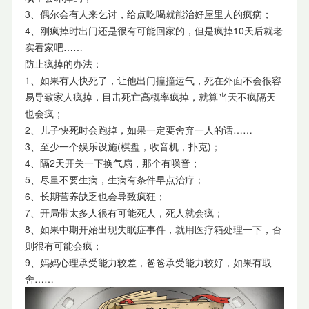
3、偶尔会有人来乞讨，给点吃喝就能治好屋里人的疯病；
4、刚疯掉时出门还是很有可能回家的，但是疯掉10天后就老
实看家吧……
防止疯掉的办法：
1、如果有人快死了，让他出门撞撞运气，死在外面不会很容
易导致家人疯掉，目击死亡高概率疯掉，就算当天不疯隔天
也会疯；
2、儿子快死时会跑掉，如果一定要舍弃一人的话……
3、至少一个娱乐设施(棋盘，收音机，扑克)；
4、隔2天开关一下换气扇，那个有噪音；
5、尽量不要生病，生病有条件早点治疗；
6、长期营养缺乏也会导致疯狂；
7、开局带太多人很有可能死人，死人就会疯；
8、如果中期开始出现失眠症事件，就用医疗箱处理一下，否
则很有可能会疯；
9、妈妈心理承受能力较差，爸爸承受能力较好，如果有取
舍……