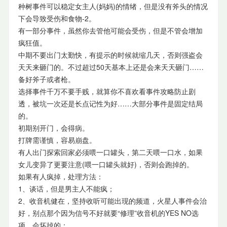
种树事件可以稳定女主人(妈妈)的情绪，但是没有斧头的情况
下会导致受伤和食物-2。
有一部分事件，虽然你去管他可能会受伤，但是不管会增加
疯狂值。
中期不要出门太勤快，有提示的时候就缩几天，否则强盗会
天天来砸门的。不过超过50天基本上还是会来天天砸门……
备好斧子或者枪。
选择事件千万不要手贱，就算你不喜欢看事件攻略防止剧
透，被坑一次还是长点记性为好……大部分事件是固定结局
的。
初期别开门，会得病。
打牌需谨慎，容易崩盘。
有人出门探索回家必须喂一口罐头，第二天喂一口水，如果
女儿变异了更要注意(喂一口罐头就好)，否则会跑掉的。
如果有人疯掉，处理方法：
1、谈话，但是男主人不能疯；
2、收音机健在，坚持收听可能出现的频道，火星人事件会治
好，别点那个因为信号不好就要“修理”收音机的YES NO选
项，会坏掉的；