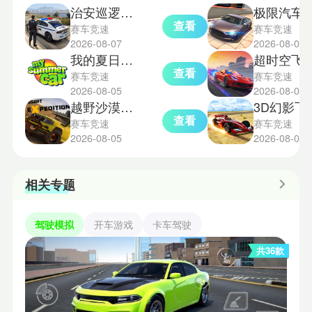
治安巡逻警车模拟器
极限汽车驾驶
查看
赛车竞速
赛车竞速
2026-08-07
2026-08-04
我的夏日汽车中文版
超时空飞车
查看
赛车竞速
赛车竞速
2026-08-05
2026-08-03
越野沙漠探险模拟器
3D幻
查看
赛车竞速
赛车竞速
2026-08-05
2026-08-03
相关专题
驾驶模拟
开车游戏
卡车驾驶
共36款