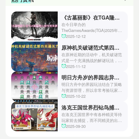
《古墓丽影》在TGA隆重确认新作将来袭！
在今日举办的
TheGamesAwards(TGA)2025年度
游戏颁奖典礼中，古墓丽影系列公
2025-12-12
开了全新作的最新预告片段。这一
原神机关破谜范式第四关通关方法
场资讯让众多玩家们都非常期待！
本次官方也宣布游戏将于2027年登
在原神近期的活动中，机关破谜范
陆PS5、Xbox以及PC平台！有兴
式是一个充满挑战的解谜玩法，其
趣的玩家们可以继续留守鲶鱼网！
中第四关是许多玩家遇到困难的地
2025-11-12
方。本文小编将为玩家们带来详细
明日方舟岁的界园志异攻略
机关破谜范式第四关通关方法，助
玩家们能够顺利通关！有兴趣的玩
明日方舟中的界园玩法结合了策略
家们快来一起看看吧！
与资源管理，所以非常考验玩家的
操作和规划能力。游戏里拥有先
2025-10-22
锋、近卫、重装等八大职业干员，
洛克王国世界烈钻鸟捕捉地点
丰富多样的角色体系足以满足不同
战术需求。电表倒转是界园中的核
在洛克王国世界中有各种精灵等待
心挑战之一，玩家需合理利用通宝
玩家前去捕捉，而不同精灵的出现
和特殊钱币进行资源转换。明日方
地点和捕捉方式也各不相同。有少
2025-09-30
舟的玩法既讲求策略，也需要依赖
玩家想知道烈钻鸟的捕捉位置。以
一定运气，新手玩家可以通过本攻
下是小编为大家准备的烈钻鸟的捕