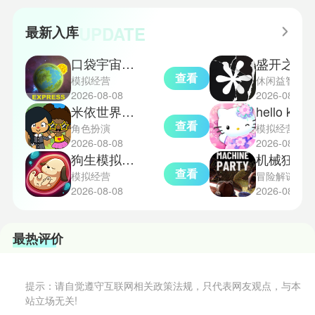
略更好地理解和通关。此外，界园
捉地点攻略，感兴趣的玩家们可以
中的“见字图册”系统也增添了收集
一起来看看吧！
UPDATE
最新入库
乐趣和探索深度，丰富了玩家的游
戏里的体验。
口袋宇宙汉化版
盛开之歌
查看
模拟经营
休闲益智
2026-08-08
2026-08-08
米依世界安卓版
hello kitt
查看
角色扮演
模拟经营
2026-08-08
2026-08-08
狗生模拟器中文版
机械狂欢
查看
模拟经营
冒险解谜
2026-08-08
2026-08-08
最热评价
提示：请自觉遵守互联网相关政策法规，只代表网友观点，与本
站立场无关!