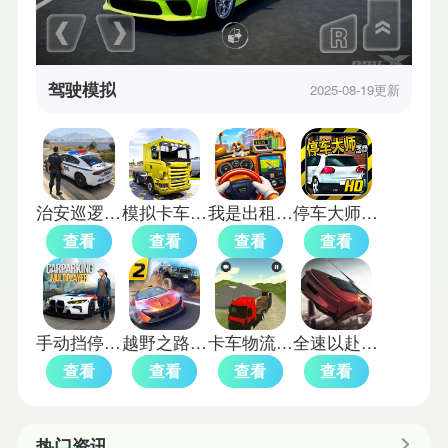
驾驶模拟
2025-08-19更新
治安巡逻警车模拟器
模拟卡车城市建造
我是出租车司机汉化版
停车大师3d模拟器
查看
查看
查看
查看
手动挡停车场新车模组
越野之路2(mod版)
卡车物流模拟器汉化版
全速以赴移植版
查看
查看
查看
查看
热门资讯