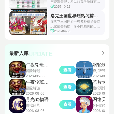
家们快来一起看看吧！
与资源管理，所以非常考验玩家的
操作和规划能力。游戏里拥有先
2025-10-22
锋、近卫、重装等八大职业干员，
洛克王国世界烈钻鸟捕捉地点
丰富多样的角色体系足以满足不同
战术需求。电表倒转是界园中的核
在洛克王国世界中有各种精灵等待
心挑战之一，玩家需合理利用通宝
玩家前去捕捉，而不同精灵的出现
和特殊钱币进行资源转换。明日方
地点和捕捉方式也各不相同。有少
2025-09-30
舟的玩法既讲求策略，也需要依赖
玩家想知道烈钻鸟的捕捉位置。以
一定运气，新手玩家可以通过本攻
下是小编为大家准备的烈钻鸟的捕
略更好地理解和通关。此外，界园
捉地点攻略，感兴趣的玩家们可以
中的“见字图册”系统也增添了收集
一起来看看吧！
UPDATE
最新入库
乐趣和探索深度，丰富了玩家的游
戏里的体验。
午夜轮班汉化版
涡轮螺旋桨飞行模
查看
冒险解谜
模拟经营
2026-08-06
2026-08-06
午夜轮班恐怖游戏手机版
芯片大亨
查看
冒险解谜
模拟经营
2026-08-06
2026-08-06
月光岭物语
网络天才akin
查看
模拟经营
休闲益智
2026-08-06
2026-08-06