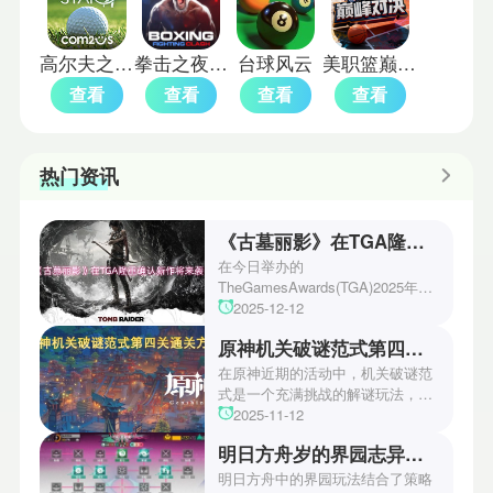
高尔夫之星手机版
拳击之夜4中文版
台球风云
美职篮巅峰对决4399版
查看
查看
查看
查看
热门资讯
《古墓丽影》在TGA隆重确认新作将来袭！
在今日举办的
TheGamesAwards(TGA)2025年度
游戏颁奖典礼中，古墓丽影系列公
2025-12-12
开了全新作的最新预告片段。这一
原神机关破谜范式第四关通关方法
场资讯让众多玩家们都非常期待！
本次官方也宣布游戏将于2027年登
在原神近期的活动中，机关破谜范
陆PS5、Xbox以及PC平台！有兴
式是一个充满挑战的解谜玩法，其
趣的玩家们可以继续留守鲶鱼网！
中第四关是许多玩家遇到困难的地
2025-11-12
方。本文小编将为玩家们带来详细
明日方舟岁的界园志异攻略
机关破谜范式第四关通关方法，助
玩家们能够顺利通关！有兴趣的玩
明日方舟中的界园玩法结合了策略