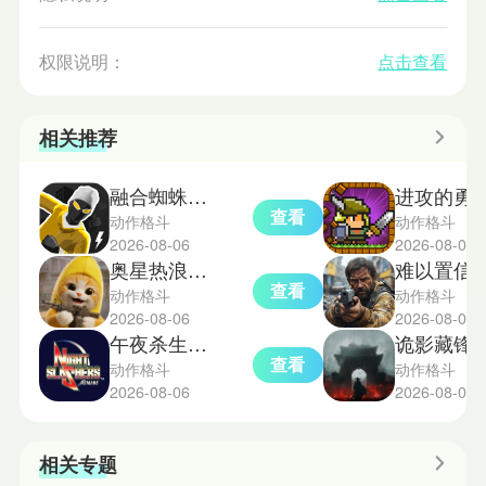
权限说明：
点击查看
相关推荐
融合蜘蛛侠模组版
进攻的勇士
查看
动作格斗
动作格斗
2026-08-06
2026-08-06
奥星热浪测试服
难以置信
查看
动作格斗
动作格斗
2026-08-06
2026-08-06
午夜杀生重制版
诡影藏锋
查看
动作格斗
动作格斗
2026-08-06
2026-08-06
相关专题