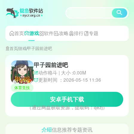
首页
软件
攻略
排行
专题
游戏
首页
游戏
甲子园前进吧
甲子园前进吧
动作格斗 | 大小 :0.00M
更新时间 ：2026-05-15 11:36
体育竞技
安卓手机下载
（通过网盘获取资源，提取码：qezj）
介绍
信息
推荐
专题
资讯