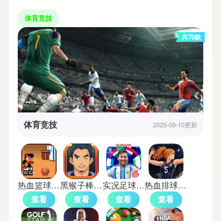
体育竞技
共70款
体育竞技
2025-09-10更新
热血篮球手机版
黑猴子棒球汉化版
实况足球网易版
热血排球少女mod版
查看
查看
查看
查看