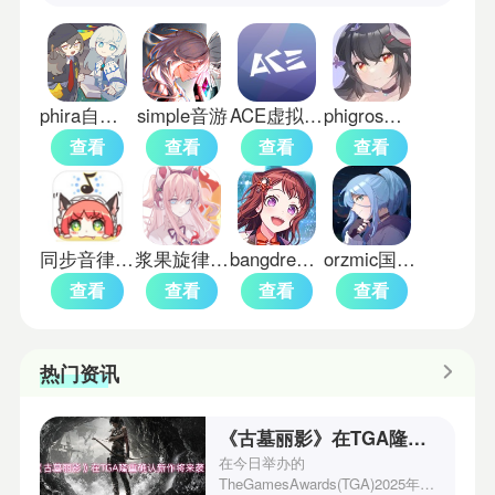
phira自制谱
simple音游
ACE虚拟歌姬国际版
phigros完整版
查看
查看
查看
查看
同步音律喵赛克
浆果旋律音游
bangdream国际服
orzmic国际版
查看
查看
查看
查看
热门资讯
《古墓丽影》在TGA隆重确认新作将来袭！
在今日举办的
TheGamesAwards(TGA)2025年度