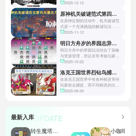
游戏颁奖典礼中，古墓丽影系列公
2025-12-12
开了全新作的最新预告片段。这一
原神机关破谜范式第四关通关方法
场资讯让众多玩家们都非常期待！
本次官方也宣布游戏将于2027年登
在原神近期的活动中，机关破谜范
陆PS5、Xbox以及PC平台！有兴
式是一个充满挑战的解谜玩法，其
趣的玩家们可以继续留守鲶鱼网！
中第四关是许多玩家遇到困难的地
2025-11-12
方。本文小编将为玩家们带来详细
明日方舟岁的界园志异攻略
机关破谜范式第四关通关方法，助
玩家们能够顺利通关！有兴趣的玩
明日方舟中的界园玩法结合了策略
家们快来一起看看吧！
与资源管理，所以非常考验玩家的
操作和规划能力。游戏里拥有先
2025-10-22
锋、近卫、重装等八大职业干员，
洛克王国世界烈钻鸟捕捉地点
丰富多样的角色体系足以满足不同
战术需求。电表倒转是界园中的核
在洛克王国世界中有各种精灵等待
心挑战之一，玩家需合理利用通宝
玩家前去捕捉，而不同精灵的出现
和特殊钱币进行资源转换。明日方
地点和捕捉方式也各不相同。有少
2025-09-30
舟的玩法既讲求策略，也需要依赖
玩家想知道烈钻鸟的捕捉位置。以
一定运气，新手玩家可以通过本攻
下是小编为大家准备的烈钻鸟的捕
略更好地理解和通关。此外，界园
捉地点攻略，感兴趣的玩家们可以
中的“见字图册”系统也增添了收集
一起来看看吧！
UPDATE
最新入库
乐趣和探索深度，丰富了玩家的游
戏里的体验。
转生魔塔中文版
小咖啡馆的故