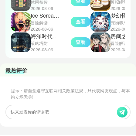
查看
休闲益智
模拟经营
2026-08-06
2026-08-06
Ice Scream3中文版
梦幻怪兽
查看
冒险解谜
宠物养成
2026-08-06
2026-08-06
海洋时代单机版
房间之外
查看
策略塔防
冒险解谜
2026-08-06
2026-08-06
最热评价
提示：请自觉遵守互联网相关政策法规，只代表网友观点，与本
站立场无关!