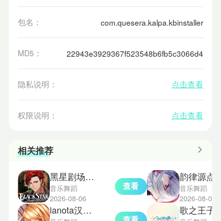
包名：
com.quesera.kalpa.kbinstaller
MD5：
22943e3929367f523548b6fb5c3066d4
隐私说明：
点击查看
权限说明：
点击查看
相关推荐
黑星剧场繁中版
韵律源点
查看
音乐舞蹈
音乐舞蹈
2026-08-06
2026-08-05
lanota汉化版
歌之王子殿下
查看