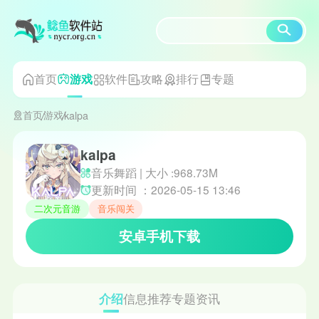
首页
软件
攻略
排行
专题
游戏
首页
游戏
kalpa
kalpa
音乐舞蹈 | 大小 :968.73M
更新时间 ：2026-05-15 13:46
二次元音游
音乐闯关
安卓手机下载
介绍
信息
推荐
专题
资讯