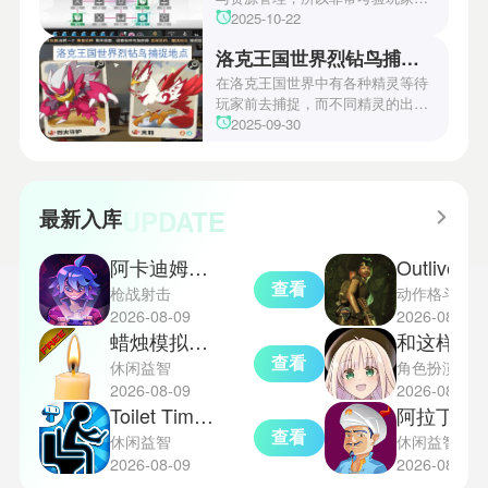
操作和规划能力。游戏里拥有先
2025-10-22
锋、近卫、重装等八大职业干员，
洛克王国世界烈钻鸟捕捉地点
丰富多样的角色体系足以满足不同
战术需求。电表倒转是界园中的核
在洛克王国世界中有各种精灵等待
心挑战之一，玩家需合理利用通宝
玩家前去捕捉，而不同精灵的出现
和特殊钱币进行资源转换。明日方
地点和捕捉方式也各不相同。有少
2025-09-30
舟的玩法既讲求策略，也需要依赖
玩家想知道烈钻鸟的捕捉位置。以
一定运气，新手玩家可以通过本攻
下是小编为大家准备的烈钻鸟的捕
略更好地理解和通关。此外，界园
捉地点攻略，感兴趣的玩家们可以
中的“见字图册”系统也增添了收集
一起来看看吧！
UPDATE
最新入库
乐趣和探索深度，丰富了玩家的游
戏里的体验。
阿卡迪姆太空奥德赛手机版
Outliver T
查看
枪战射击
动作格斗
2026-08-09
2026-08-09
蜡烛模拟器中文版
和这样的我恋爱
查看
休闲益智
角色扮演
2026-08-09
2026-08-09
Toilet Time汉化版
阿拉丁神灯
查看
休闲益智
休闲益智
2026-08-09
2026-08-09