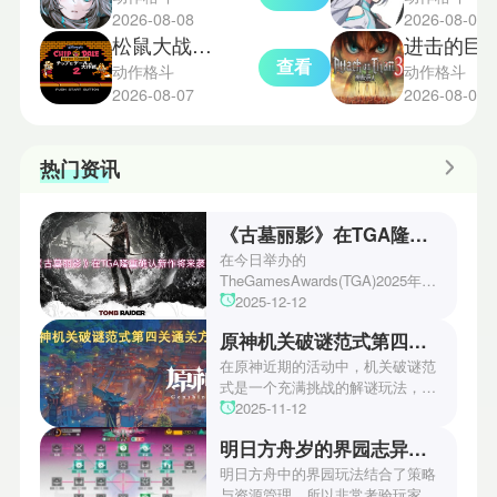
2026-08-08
2026-08-07
松鼠大战2完整版
进击的巨人3
查看
动作格斗
动作格斗
2026-08-07
2026-08-07
热门资讯
《古墓丽影》在TGA隆重确认新作将来袭！
在今日举办的
TheGamesAwards(TGA)2025年度
游戏颁奖典礼中，古墓丽影系列公
2025-12-12
开了全新作的最新预告片段。这一
原神机关破谜范式第四关通关方法
场资讯让众多玩家们都非常期待！
本次官方也宣布游戏将于2027年登
在原神近期的活动中，机关破谜范
陆PS5、Xbox以及PC平台！有兴
式是一个充满挑战的解谜玩法，其
趣的玩家们可以继续留守鲶鱼网！
中第四关是许多玩家遇到困难的地
2025-11-12
方。本文小编将为玩家们带来详细
明日方舟岁的界园志异攻略
机关破谜范式第四关通关方法，助
玩家们能够顺利通关！有兴趣的玩
明日方舟中的界园玩法结合了策略
家们快来一起看看吧！
与资源管理，所以非常考验玩家的