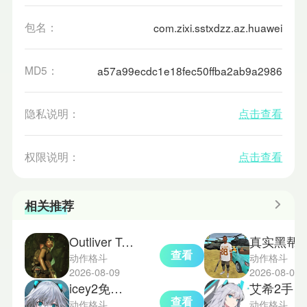
包名：
com.zixi.sstxdzz.az.huawei
MD5：
a57a99ecdc1e18fec50ffba2ab9a2986
隐私说明：
点击查看
权限说明：
点击查看
相关推荐
Outliver Tribulation中文版
真实黑帮
查看
动作格斗
动作格斗
2026-08-09
2026-08-07
icey2免费版
艾希2手机版
查看
动作格斗
动作格斗