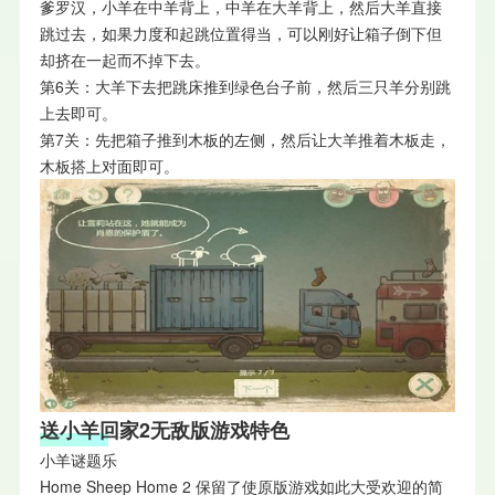
爹罗汉，小羊在中羊背上，中羊在大羊背上，然后大羊直接
跳过去，如果力度和起跳位置得当，可以刚好让箱子倒下但
却挤在一起而不掉下去。
第6关：大羊下去把跳床推到绿色台子前，然后三只羊分别跳
上去即可。
第7关：先把箱子推到木板的左侧，然后让大羊推着木板走，
木板搭上对面即可。
送小羊回家2无敌版
游戏特色
小羊谜题乐
Home Sheep Home 2 保留了使原版游戏如此大受欢迎的简