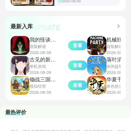
和特殊钱币进行资源转换。明日方
地点和捕捉方式也各不相同。有少
2025-09-30
舟的玩法既讲求策略，也需要依赖
玩家想知道烈钻鸟的捕捉位置。以
一定运气，新手玩家可以通过本攻
下是小编为大家准备的烈钻鸟的捕
略更好地理解和通关。此外，界园
捉地点攻略，感兴趣的玩家们可以
中的“见字图册”系统也增添了收集
一起来看看吧！
UPDATE
最新入库
乐趣和探索深度，丰富了玩家的游
戏里的体验。
我的怪谈笔记手游
机械狂欢
查看
冒险解谜
冒险解谜
2026-08-09
2026-08-09
古见的新朋友们
落叶清理模拟器手
查看
单机游戏
休闲益智
2026-08-09
2026-08-09
锄战三国村单机版
华夏千秋0
查看
模拟经营
角色扮演
2026-08-09
2026-08-09
最热评价