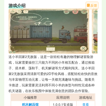
游戏介绍
反馈
送小羊回家2无敌版，这是一款轻松有趣的物理解谜冒险游
戏，玩家需要操控三只能力不同的小羊相互配合，通过推箱
子、搭木桥、荡秋千、机关解谜等方式顺利闯关。送小羊回
家2无敌版采用清新可爱的2D手绘风格，搭配轻松欢快的音效
与丰富物理互动元素，让每一关都充满趣味与挑战。随着关
卡推进，玩家需要灵活利用不同小羊的体型与特性完成各种
机关谜题，在欢乐氛围中体验充满创意的团队合作冒险。
小编推荐
应用说明
游戏地址
积木解压馆
1.0.0.1安卓版
查看