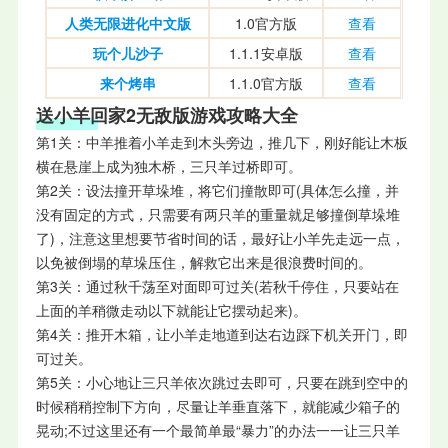
人类无限进化中文版
1.0官方版
查看
玩个儿沙子
1.1.1安卓版
查看
来个烤串
1.1.0官方版
查看
送小羊回家2无敌版
游戏攻略大全
第1关：中羊推着小羊走到木头旁边，推几下，刚好能让木板
横在悬崖上成为独木桥，三只羊过桥即可。
第2关：设法撞开草垛堆，将它们撞散即可(具体怎么撞，并
没有固定的方式，只需要有两只羊的重量就足够撞倒草垛堆
了)，注意这里想要节省时间的话，最好让小羊先走远一点，
以免被倒塌的草垛压住，解救它出来是很浪费时间的。
第3关：通过秋千荡至对面即可过关(若秋千停住，只要站在
上面的羊稍微走动以下就能让它摆动起来)。
第4关：推开木箱，让小羊走地道到达右边踩下机关开门，即
可过关。
第5关：小心地让三只羊依次跳过去即可，只要在跳到空中的
时候稍稍控制下方向，尽量让羊垂直落下，就能减少箱子的
晃动;不过这里还有一个最简单最“暴力”的办法一一让三只羊