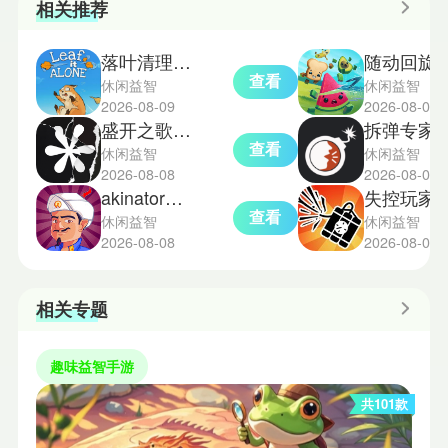
相关推荐
落叶清理模拟器手机移植版
随动回旋镖手
查看
休闲益智
休闲益智
2026-08-09
2026-08-08
盛开之歌完整版
拆弹专家
查看
休闲益智
休闲益智
2026-08-08
2026-08-07
akinator神灯猜人名
失控玩家模拟
查看
休闲益智
休闲益智
2026-08-08
2026-08-07
相关专题
趣味益智手游
共101款