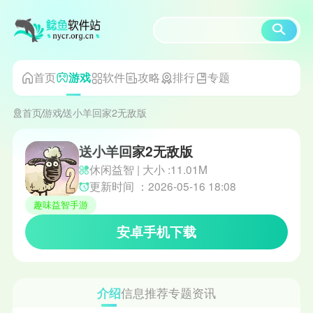
首页
软件
攻略
排行
专题
游戏
首页
游戏
送小羊回家2无敌版
送小羊回家2无敌版
休闲益智 | 大小 :11.01M
更新时间 ：2026-05-16 18:08
趣味益智手游
安卓手机下载
介绍
信息
推荐
专题
资讯