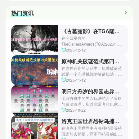
热门资讯
《古墓丽影》在TGA隆重确认新作将来袭！
在今日举办的
TheGamesAwards(TGA)2025年度
游戏颁奖典礼中，古墓丽影系列公
2025-12-12
开了全新作的最新预告片段。这一
原神机关破谜范式第四关通关方法
场资讯让众多玩家们都非常期待！
本次官方也宣布游戏将于2027年登
在原神近期的活动中，机关破谜范
陆PS5、Xbox以及PC平台！有兴
式是一个充满挑战的解谜玩法，其
趣的玩家们可以继续留守鲶鱼网！
中第四关是许多玩家遇到困难的地
2025-11-12
方。本文小编将为玩家们带来详细
明日方舟岁的界园志异攻略
机关破谜范式第四关通关方法，助
玩家们能够顺利通关！有兴趣的玩
明日方舟中的界园玩法结合了策略
家们快来一起看看吧！
与资源管理，所以非常考验玩家的
操作和规划能力。游戏里拥有先
2025-10-22
锋、近卫、重装等八大职业干员，
洛克王国世界烈钻鸟捕捉地点
丰富多样的角色体系足以满足不同
战术需求。电表倒转是界园中的核
在洛克王国世界中有各种精灵等待
心挑战之一，玩家需合理利用通宝
玩家前去捕捉，而不同精灵的出现