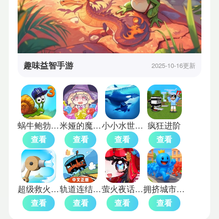
趣味益智手游
2025-10-16更新
蜗牛鲍勃3选关版
米娅的魔法甜品
小小水世界mod
疯狂进阶
查看
查看
查看
查看
超级救火队2免费版
轨道连结完整版
萤火夜话官服
拥挤城市单机版
查看
查看
查看
查看