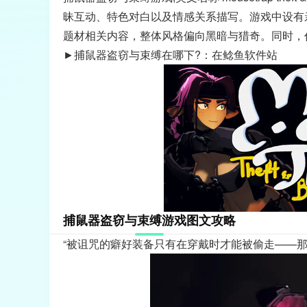
昧互动、特色对白以及情感关系描写。游戏中设有
题材相关内容，整体风格偏向黑暗与猎奇。同时，
►
捕鼠器盗窃与束缚在哪下?：在鲶鱼软件站
捕鼠器盗窃与束缚游戏图文攻略
“被诅咒的癖好装备只有在穿戴时才能被偷走——那