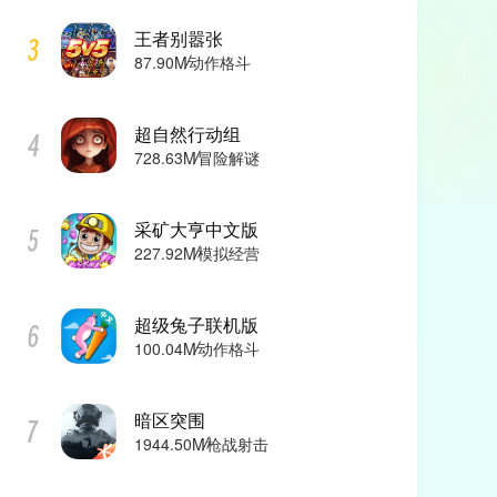
王者别嚣张
87.90M
动作格斗
超自然行动组
728.63M
冒险解谜
采矿大亨中文版
227.92M
模拟经营
超级兔子联机版
100.04M
动作格斗
暗区突围
1944.50M
枪战射击