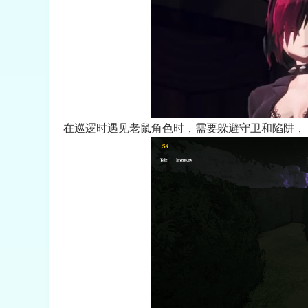
在巡逻时遇见老鼠角色时，需要躲避守卫和陷阱，