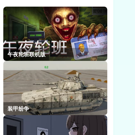
度比较高的副本，迄今为止能够满星
通关的玩家很少，所以这里小编给大
家提供了崩坏因缘精灵满星深渊通关
攻略，不要错过了!
午夜轮班联机版
装甲纷争