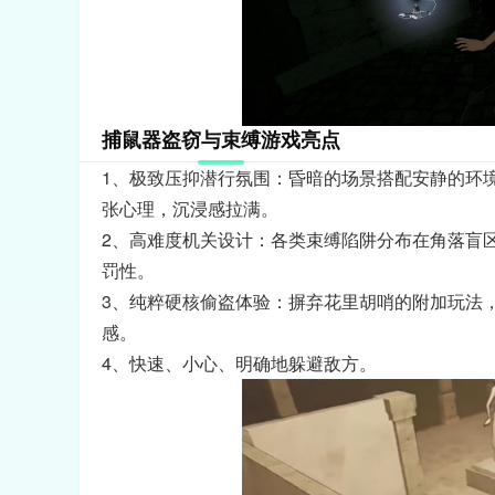
捕鼠器盗窃与束缚游戏亮点
1、极致压抑潜行氛围：昏暗的场景搭配安静的环
张心理，沉浸感拉满。
2、高难度机关设计：各类束缚陷阱分布在角落盲
罚性。
3、纯粹硬核偷盗体验：摒弃花里胡哨的附加玩法
感。
4、快速、小心、明确地躲避敌方。