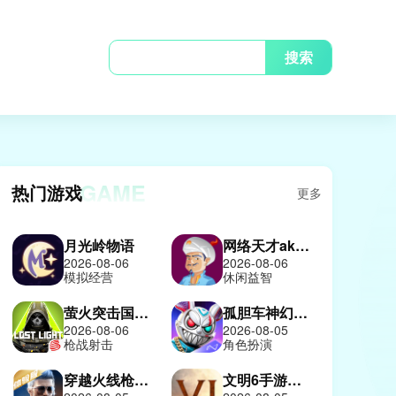
搜索
GAME
热门游戏
更多
月光岭物语
网络天才akinatour
2026-08-06
2026-08-06
模拟经营
休闲益智
萤火突击国际服
孤胆车神幻影城
2026-08-06
2026-08-05
枪战射击
角色扮演
穿越火线枪战王者体验服
文明6手游中文版