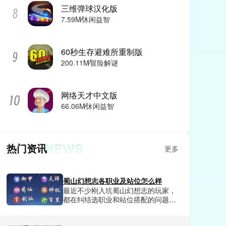
三维弹球汉化版
7.59M
休闲益智
60秒生存避难所重制版
200.11M
冒险解谜
网络天才中文版
66.06M
休闲益智
NEWS
热门资讯
更多
蜀山幻想志各职业及站位怎么样
最近不少刚入坑蜀山幻想志的玩家，
都在纠结选职业和站位搭配的问题，
要么选了热门职业却打不出预期伤
害，要么站位乱排直接让全队输出断