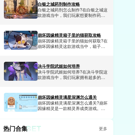
档，浪费了大量前期养成资源。不少
白银之城药剂制作攻略
人试了好几套搭配都没摸透核心逻
白银之城药剂怎么制作?在白银之城这
辑，都在找一套能从新手期顺畅玩到
款游戏当中，我们玩家想要制作药剂
后期的成熟方案。小编今天就来给大
的话，需要玩家提前清楚药剂炼制的
家详细讲讲蜀山幻想志各职业及站位
基础规则，还有每一种药剂的配方。
怎么样。
今天小编就和大家分享一下白银之城
崩坏因缘精灵箱子里的猫获取攻略
药剂制作方法教程，可以让玩家轻松
崩坏因缘精灵箱子里的猫如何获取?在
掌握制作方法技巧，需要的玩家赶紧
崩坏因缘精灵这款游戏当中，箱子里
来小编这里了解一下。
的猫是游戏里非常稀有的精灵，因为
其稀有性，所以不可以直接抽卡获
取，需要玩家完成一系列任务才可以
决斗学院武姬如何培养
解锁。不知道怎么获得的玩家具体的
决斗学院武姬如何培养?在决斗学院这
方法小编这里都给大家详细介绍了，
款游戏当中，我们玩家拥有超多的武
感兴趣的小伙伴们赶紧来看看吧。
姬可以选择，武姬的选择尤为重要，
新手玩家前期选择非常重要。部分玩
家不知道在游戏中应该优先培养哪些
崩坏因缘精灵满星深渊怎么通关
武姬，那么今天小编就和大家分享一
崩坏因缘精灵满星深渊怎么通关?崩坏
下决斗学院武姬培养技巧，帮助玩家
因缘精灵是一款精灵养成类游戏。在
选到最合适自己的武姬，合理分配资
这款游戏里每天都会有很多的副本任
源，不浪费一丁点。
务可以挑战，完成挑战就可以获得相
应的福利，包含各种稀有资源，道具
SET
热门合集
更多
和兑换券等等，其中深渊副本算是难