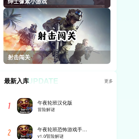
绅士像素小游戏
射击闯关
UPDATE
最新入库
更多
午夜轮班汉化版
冒险解谜
午夜轮班恐怖游戏手机版
v1.0
冒险解谜