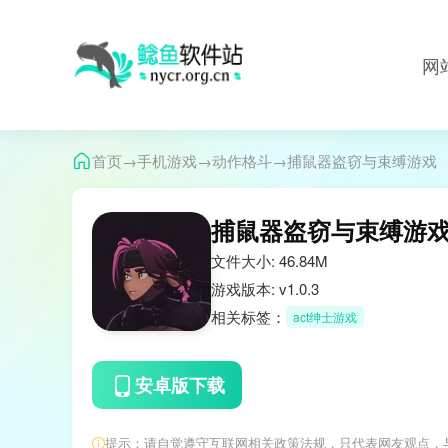
网
→
→
→
首页
手机游戏
动作格斗
捕鼠器盗窃与束缚游戏
捕鼠器盗窃与束缚游
文件大小: 46.84M
游戏版本: v1.0.3
相关标签：
act绅士游戏
安卓版下载
提示：请自觉遵守互联网相关政策法规，只代表网友观点，