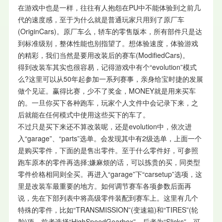
在游戏中也是一样，往往有人抱怨在PU中不能体验到之前几
代的速度感，至于为什么就是普通玩家只用到了原厂车
(OriginCars)。原厂车么，轿车的零售版本，所有部件只是达
到标准级别，整体性能也别指望了。想体验速度，体验游戏
的精彩，我们当然是要用改装后的赛车(ModifiedCars)。
得到改装车其实也很容易，记得游戏中有个“evolution”模式
么?这里可以从50年起参加一系列赛事，亲身给宝时捷的发展
做个见证。赢得比赛，少不了奖金，MONEY就是用来买车
的。一旦你买下各种跑车，玩家个人文件中会记录下来，之
后就能在任何模式中使用这些买下的车了。
不过只是买下来还不算改装呢，还是evolution中，依次进
入“garage”、“parts”选单。会发现其中有2级选单，上面一个
是购买零件，下面的是售出零件。至于什么零件好，可参照
跑车原本的零件再选择;嫌麻烦的话，可以拣贵的买，同类型
零件价格相同则全买。再进入“garage”下“carsetup”选项，这
里是改装车最重要的地方。如何调节赛车各项参数后面再
说，先在下部列表中将高级零件装配到赛车上。这里有几个
特殊的零件，比如“TRANSMISSION”(变速箱)和“TIRES”(轮
胎)项，前者选择“HighSpeedGearbox”，后者为“Slicks”，可