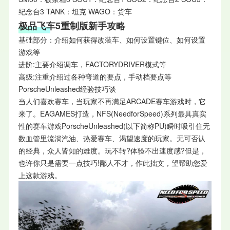
纪念台3 TANK：坦克 WAGO：货车
极品飞车5重制版新手
攻略
基础部分：介绍如何获得改装车、如何设置键位、如何设置
游戏等
进阶:主要介绍调车，FACTORYDRIVER模式等
高级:注重介绍过各种弯道的要点，手动档要点等
PorscheUnleashed经验技巧谈
当人们喜欢赛车，当玩家不再满足ARCADE赛车游戏时，它
来了。EAGAMES打造，NFS(NeedforSpeed)系列最具真实
性的赛车游戏PorscheUnleashed(以下简称PU)瞬时吸引住无
数血管里流淌汽油、热爱赛车、渴望速度的玩家。无可否认
的经典，众人皆知的难度。玩不转?体验不出速度感?但是，
也许你只是需要一点技巧!鄙人不才，作此拙文，望帮助您爱
上这款游戏。