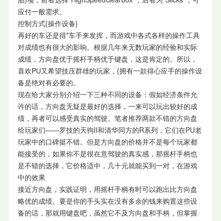
应付一般需求。
控制方式{操作设备}
再好的车还是得*车手来发挥，而游戏中各式各样的操作工具
对成绩也有很大的影响。根据几年来无数玩家的经验和实际
成绩，方向盘优于摇杆手柄优于键盘，这是肯定的。所以，
喜欢PU又希望技压群雄的玩家，{拥有一款得心应手的操作设
备是绝对有必要的。
现在给大家分别介绍一下三种不同的设备：假如经济条件允
许的话，方向盘无疑是最好的选择，一来可以玩出较好的成
绩，再者可以感受真实的驾驶。笔者推荐两款不错的方向盘
给玩家们——罗技的天驹II和清华同方的R系列，它们在PU老
玩家中的口碑挺不错。但是方向盘的价格并不是每个玩家都
能接受的，如果你不是很在意驾驶的真实感，那摇杆手柄也
是不错的选择，它价格适中，几十元就能买到一对，在游戏
中的效果
接近方向盘，实践证明，用摇杆手柄有时可以跑出比方向盘
略优的成绩。要是你的手头实在没有多余的钱来购置这些设
备的话，那就用键盘吧，虽然它不及方向盘和手柄，但掌握