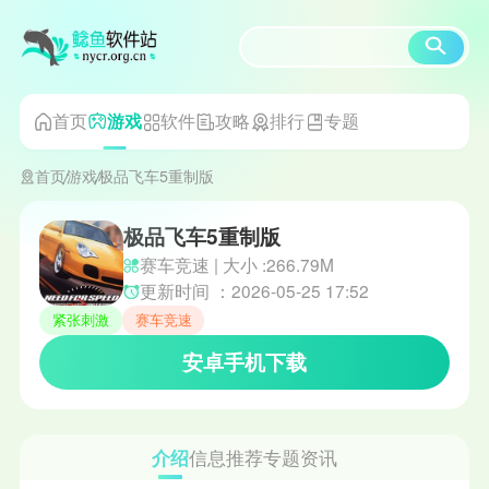
首页
软件
攻略
排行
专题
游戏
首页
游戏
极品飞车5重制版
极品飞车5重制版
赛车竞速 | 大小 :266.79M
更新时间 ：2026-05-25 17:52
紧张刺激
赛车竞速
安卓手机下载
介绍
信息
推荐
专题
资讯