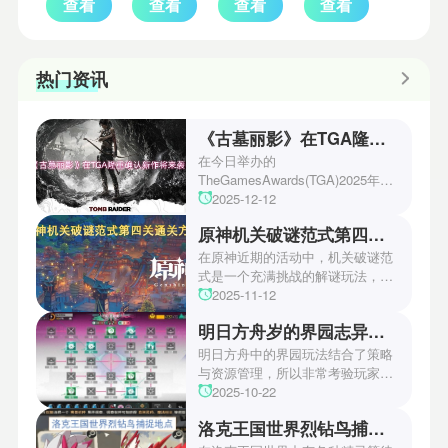
查看
查看
查看
查看
热门资讯
《古墓丽影》在TGA隆重确认新作将来袭！
在今日举办的
TheGamesAwards(TGA)2025年度
游戏颁奖典礼中，古墓丽影系列公
2025-12-12
开了全新作的最新预告片段。这一
原神机关破谜范式第四关通关方法
场资讯让众多玩家们都非常期待！
本次官方也宣布游戏将于2027年登
在原神近期的活动中，机关破谜范
陆PS5、Xbox以及PC平台！有兴
式是一个充满挑战的解谜玩法，其
趣的玩家们可以继续留守鲶鱼网！
中第四关是许多玩家遇到困难的地
2025-11-12
方。本文小编将为玩家们带来详细
明日方舟岁的界园志异攻略
机关破谜范式第四关通关方法，助
玩家们能够顺利通关！有兴趣的玩
明日方舟中的界园玩法结合了策略
家们快来一起看看吧！
与资源管理，所以非常考验玩家的
操作和规划能力。游戏里拥有先
2025-10-22
锋、近卫、重装等八大职业干员，
洛克王国世界烈钻鸟捕捉地点
丰富多样的角色体系足以满足不同