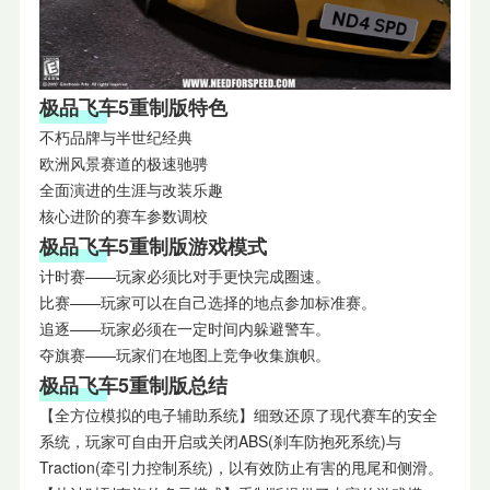
极品飞车5重制版特色
不朽品牌与半世纪经典
欧洲风景赛道的极速驰骋
全面演进的生涯与改装乐趣
核心进阶的赛车参数调校
极品飞车5重制版游戏模式
计时赛——玩家必须比对手更快完成圈速。
比赛——玩家可以在自己选择的地点参加标准赛。
追逐——玩家必须在一定时间内躲避警车。
夺旗赛——玩家们在地图上竞争收集旗帜。
极品飞车5重制版总结
【全方位模拟的电子辅助系统】细致还原了现代赛车的安全
系统，玩家可自由开启或关闭ABS(刹车防抱死系统)与
Traction(牵引力控制系统)，以有效防止有害的甩尾和侧滑。