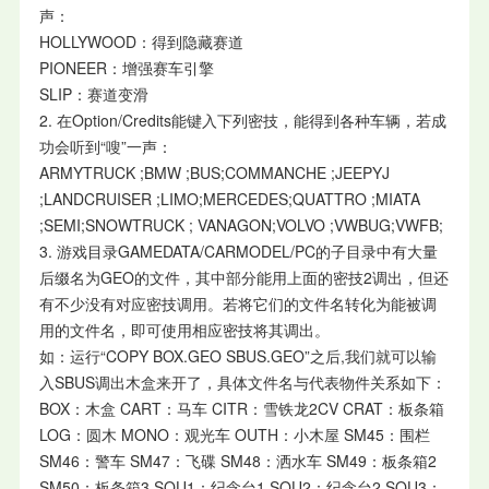
声：
HOLLYWOOD：得到隐藏赛道
PIONEER：增强赛车引擎
SLIP：赛道变滑
2. 在Option/Credits能键入下列密技，能得到各种车辆，若成
功会听到“嗖”一声：
ARMYTRUCK ;BMW ;BUS;COMMANCHE ;JEEPYJ
;LANDCRUISER ;LIMO;MERCEDES;QUATTRO ;MIATA
;SEMI;SNOWTRUCK ; VANAGON;VOLVO ;VWBUG;VWFB;
3. 游戏目录GAMEDATA/CARMODEL/PC的子目录中有大量
后缀名为GEO的文件，其中部分能用上面的密技2调出，但还
有不少没有对应密技调用。若将它们的文件名转化为能被调
用的文件名，即可使用相应密技将其调出。
如：运行“COPY BOX.GEO SBUS.GEO”之后,我们就可以输
入SBUS调出木盒来开了，具体文件名与代表物件关系如下：
BOX：木盒 CART：马车 CITR：雪铁龙2CV CRAT：板条箱
LOG：圆木 MONO：观光车 OUTH：小木屋 SM45：围栏
SM46：警车 SM47：飞碟 SM48：洒水车 SM49：板条箱2
SM50：板条箱3 SOU1：纪念台1 SOU2：纪念台2 SOU3：