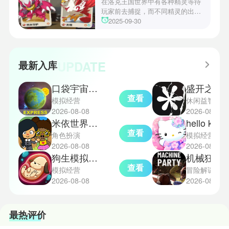
战术需求。电表倒转是界园中的核
在洛克王国世界中有各种精灵等待
心挑战之一，玩家需合理利用通宝
玩家前去捕捉，而不同精灵的出现
和特殊钱币进行资源转换。明日方
地点和捕捉方式也各不相同。有少
2025-09-30
舟的玩法既讲求策略，也需要依赖
玩家想知道烈钻鸟的捕捉位置。以
一定运气，新手玩家可以通过本攻
下是小编为大家准备的烈钻鸟的捕
略更好地理解和通关。此外，界园
捉地点攻略，感兴趣的玩家们可以
中的“见字图册”系统也增添了收集
一起来看看吧！
UPDATE
最新入库
乐趣和探索深度，丰富了玩家的游
戏里的体验。
口袋宇宙汉化版
盛开之歌
查看
模拟经营
休闲益智
2026-08-08
2026-08-08
米依世界安卓版
hello kitt
查看
角色扮演
模拟经营
2026-08-08
2026-08-08
狗生模拟器中文版
机械狂欢
查看
模拟经营
冒险解谜
2026-08-08
2026-08-08
最热评价