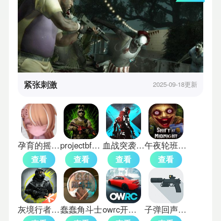
紧张刺激
2025-09-18更新
孕育的摇篮之卵移植版
projectbfa旧版
血战突袭国际服
午夜轮班联机
查看
查看
查看
查看
灰境行者测试版
蠢蠢角斗士
owrc开放世界赛车国际服
子弹回声中文版