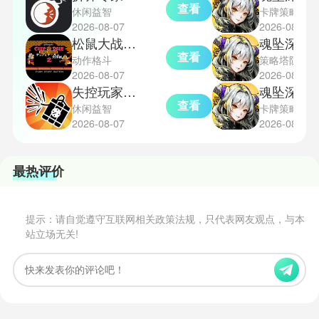
查看
休闲益智
卡牌策略
2026-08-07
2026-08-07
松鼠大战2完整版
魂坠深境
查看
动作格斗
策略塔防
2026-08-07
2026-08-07
失控玩家模拟器安卓版
魂坠深境
查看
休闲益智
卡牌策略
2026-08-07
2026-08-07
最热评价
提示：请自觉遵守互联网相关政策法规，只代表网友观点，与本
站立场无关!