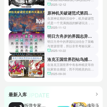
游戏颁奖典礼中，古墓丽影系列公
2025-12-12
开了全新作的最新预告片段。这一
原神机关破谜范式第四关通关方法
场资讯让众多玩家们都非常期待！
本次官方也宣布游戏将于2027年登
在原神近期的活动中，机关破谜范
陆PS5、Xbox以及PC平台！有兴
式是一个充满挑战的解谜玩法，其
趣的玩家们可以继续留守鲶鱼网！
中第四关是许多玩家遇到困难的地
2025-11-12
方。本文小编将为玩家们带来详细
明日方舟岁的界园志异攻略
机关破谜范式第四关通关方法，助
玩家们能够顺利通关！有兴趣的玩
明日方舟中的界园玩法结合了策略
家们快来一起看看吧！
与资源管理，所以非常考验玩家的
操作和规划能力。游戏里拥有先
2025-10-22
锋、近卫、重装等八大职业干员，
洛克王国世界烈钻鸟捕捉地点
丰富多样的角色体系足以满足不同
战术需求。电表倒转是界园中的核
在洛克王国世界中有各种精灵等待
心挑战之一，玩家需合理利用通宝
玩家前去捕捉，而不同精灵的出现
和特殊钱币进行资源转换。明日方
地点和捕捉方式也各不相同。有少
2025-09-30
舟的玩法既讲求策略，也需要依赖
玩家想知道烈钻鸟的捕捉位置。以
一定运气，新手玩家可以通过本攻
下是小编为大家准备的烈钻鸟的捕
略更好地理解和通关。此外，界园
捉地点攻略，感兴趣的玩家们可以
中的“见字图册”系统也增添了收集
一起来看看吧！
UPDATE
最新入库
乐趣和探索深度，丰富了玩家的游
戏里的体验。
拆弹专家双人版
魂坠深境