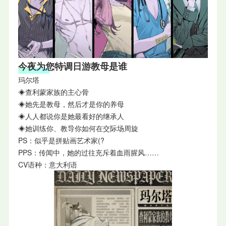
今夜为您特调日游教母是谁
玛尔塔
◈查利蒙家族的主心骨
◈她先是教母，然后才是你的养母
◈人人都说你是她最看好的继承人
◈她训练你、教导你如何在交际场周旋
PS：似乎是拼贴画艺术家(?
PPS：传闻中，她的过往充斥着血雨腥风……
CV语种：意大利语