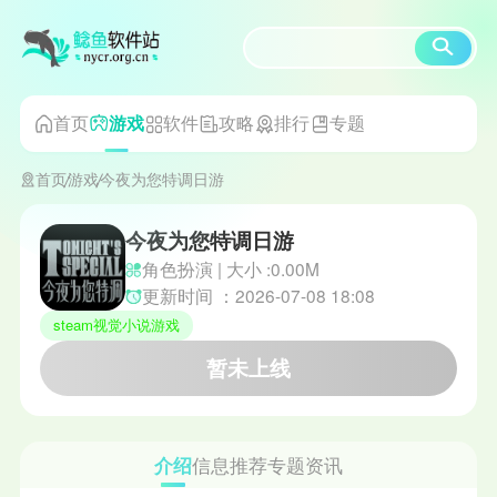
首页
软件
攻略
排行
专题
游戏
首页
游戏
今夜为您特调日游
今夜为您特调日游
角色扮演 | 大小 :0.00M
更新时间 ：2026-07-08 18:08
steam视觉小说游戏
暂未上线
介绍
信息
推荐
专题
资讯