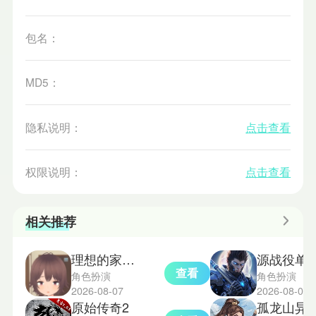
包名：
MD5：
隐私说明：
点击查看
权限说明：
点击查看
相关推荐
理想的家里蹲生活正式版
源战役单
查看
角色扮演
角色扮演
2026-08-07
2026-08-07
原始传奇2
孤龙山异