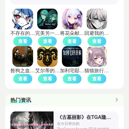
不存在的你和我完整版
完美另一半中文版
将花朵献与你汉化版游戏
回避我的死亡结局移植版
查看
查看
查看
查看
咎狗之血汉化版
艾尔蒂的晚宴
加利宅邸悬案
猫猫旅行社欢迎你
查看
查看
查看
查看
热门资讯
《古墓丽影》在TGA隆重确认新作将来袭！
在今日举办的
TheGamesAwards(TGA)2025年度