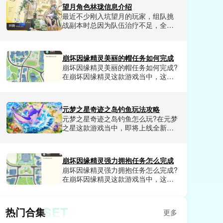
安赶出去，要么对着墙上的画盯半天
望月角色林珑信息介绍
也找不到密码，折腾好久都摸不到通
最近不少刚入坑望月的玩家，组队挑
关的正确思路。很多人试了十几种方
战副本时总因为队伍治疗不足，全员
法都卡在这里，一直在找一套零失
血线频繁告急，打高难首领战经常打
误、不走弯路的通关步骤。小编今天
到一半就全员暴毙。很多人试了好几
就来给大家详细讲讲茶叶蛋大冒险第
个辅助角色都没找到兼顾生存、持续
133关的通关方法。
崩坏因缘精灵美丽的帽任务如何完成
回血、还能补输出的泛用型人选，折
崩坏因缘精灵美丽的帽任务如何完成?
腾了好久才发现城北街听花说花店的
在崩坏因缘精灵这款游戏当中，这款
巽风系角色林珑，是当前版本获取门
游戏每天都会发布各种任务，需要我
槛低、适配全场景的四星辅助天花
们玩家去探索触发，其中美丽的帽是
板。今天就给大家好好讲讲望月角色
最近非常受欢迎的任务，完成之后我
林珑的详细信息。
元梦之星奇迹之岛钓鱼玩法攻略
们玩家不仅可以领取到超多福利资
元梦之星奇迹之岛钓鱼怎么玩?在元梦
源，还有可以解锁成就奖励。崩坏因
之星这款游戏当中，即将上线全新玩
缘精灵美丽的帽任务怎么完成呢?这是
奇迹之岛是一个全新的海岛地图场
很多玩家想了解的，那么今天小编就
景，钓鱼是核心玩法，可以给我们玩
和大家分享一下崩坏因缘精灵美丽的
家沉浸式的钓鱼体验，整体来说可玩
帽任务完成技巧。
崩坏因缘精灵强力拥抱任务怎么完成
性是非常不错的，并且融合了超多元
崩坏因缘精灵强力拥抱任务怎么完成?
素。今天小编就和大家分享一下元梦
在崩坏因缘精灵这款游戏当中，这款
之星奇迹之岛钓鱼玩法攻略，喜欢元
游戏提供超大的世界地图给我们玩家
梦之星奇迹之岛的玩家赶紧来看看
探索，并且每块区域都有很多任务发
吧。
布，我们玩家完成之后就会获得相应
SET
热门合集
更多
的奖励。其中强力拥抱任务非常的受