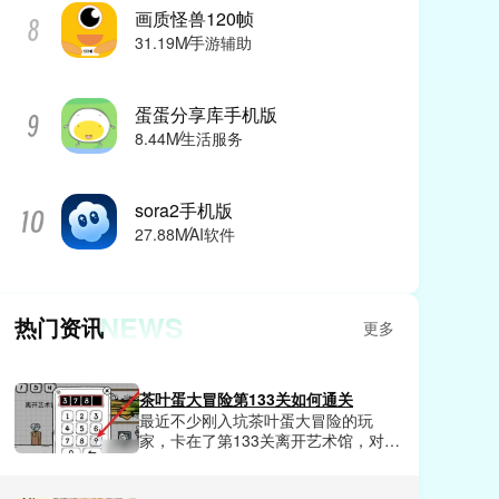
画质怪兽120帧
31.19M
手游辅助
蛋蛋分享库手机版
8.44M
生活服务
sora2手机版
27.88M
AI软件
NEWS
热门资讯
更多
茶叶蛋大冒险第133关如何通关
最近不少刚入坑茶叶蛋大冒险的玩
家，卡在了第133关离开艺术馆，对着
上锁的大门和满屋子展品摸不着头
脑，要么乱砸展品直接触发警报被保