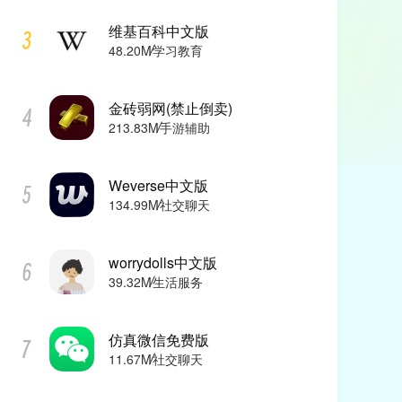
维基百科中文版
48.20M
学习教育
金砖弱网(禁止倒卖)
213.83M
手游辅助
Weverse中文版
134.99M
社交聊天
worrydolls中文版
39.32M
生活服务
仿真微信免费版
11.67M
社交聊天