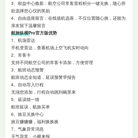
3、权益中心焕新：航空公司常客里程积分一键兑换，随心所
欲选择您心仪的奖励
4、自由选座留言：在线值机选座，不仅位置随心挑，还能为
亲友留下温馨留言
航旅纵横Pro官方版优势
1、机场雷达
手机变雷达，查看机场上空飞机实时动向
2、常客卡
支持不同航空公司的常客卡添加，方便管理
3、航班动态预警
航班动态全知道，延误预警早报告
4、自动导入行程
无须您添加，行程自动跳到碗里来
5、延误猜一猜
航班延误，航旅买单
6、旅豆兑换中心
旅豆赚赚赚，福利换换换
7、气象异常消息
天气异常，小横来报