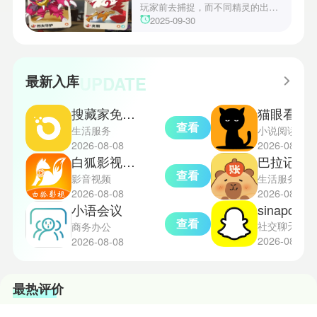
心挑战之一，玩家需合理利用通宝
玩家前去捕捉，而不同精灵的出现
和特殊钱币进行资源转换。明日方
地点和捕捉方式也各不相同。有少
2025-09-30
舟的玩法既讲求策略，也需要依赖
玩家想知道烈钻鸟的捕捉位置。以
一定运气，新手玩家可以通过本攻
下是小编为大家准备的烈钻鸟的捕
略更好地理解和通关。此外，界园
捉地点攻略，感兴趣的玩家们可以
中的“见字图册”系统也增添了收集
一起来看看吧！
UPDATE
最新入库
乐趣和探索深度，丰富了玩家的游
戏里的体验。
搜藏家免费版
猫眼看书
查看
生活服务
小说阅读
2026-08-08
2026-08-08
白狐影视免费版
巴拉记账
查看
影音视频
生活服务
2026-08-08
2026-08-08
小语会议
sinapchat
查看
社交聊天
商务办公
2026-08-08
2026-08-08
最热评价