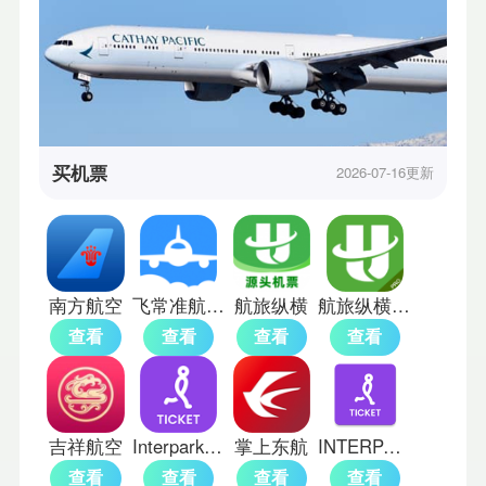
买机票
2026-07-16更新
南方航空
飞常准航班查询
航旅纵横
航旅纵横Pro官方版
查看
查看
查看
查看
吉祥航空
Interpark国际版
掌上东航
INTERPARK购票
查看
查看
查看
查看