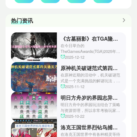
热门资讯
《古墓丽影》在TGA隆重确认新作将来袭！
在今日举办的
TheGamesAwards(TGA)2025年度
游戏颁奖典礼中，古墓丽影系列公
2025-12-12
开了全新作的最新预告片段。这一
原神机关破谜范式第四关通关方法
场资讯让众多玩家们都非常期待！
本次官方也宣布游戏将于2027年登
在原神近期的活动中，机关破谜范
陆PS5、Xbox以及PC平台！有兴
式是一个充满挑战的解谜玩法，其
趣的玩家们可以继续留守鲶鱼网！
中第四关是许多玩家遇到困难的地
2025-11-12
方。本文小编将为玩家们带来详细
明日方舟岁的界园志异攻略
机关破谜范式第四关通关方法，助
玩家们能够顺利通关！有兴趣的玩
明日方舟中的界园玩法结合了策略
家们快来一起看看吧！
与资源管理，所以非常考验玩家的
操作和规划能力。游戏里拥有先
2025-10-22
锋、近卫、重装等八大职业干员，
洛克王国世界烈钻鸟捕捉地点
丰富多样的角色体系足以满足不同
战术需求。电表倒转是界园中的核
在洛克王国世界中有各种精灵等待