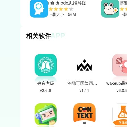
mindnode思维导图
博
下载大小：56M
下载
APP
相关软件
央音考级
涂鸦王国绘画平台
v2.6.6
v1.11
v6.0.