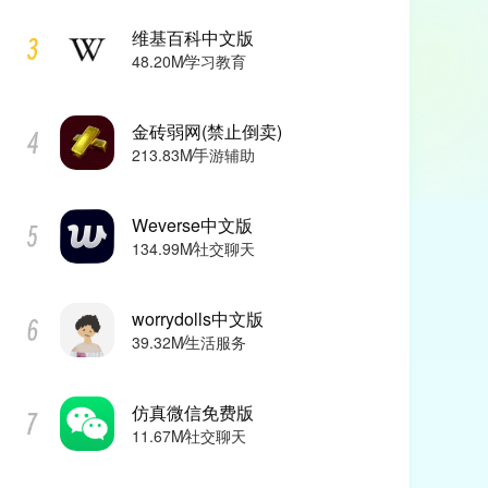
维基百科中文版
48.20M
学习教育
金砖弱网(禁止倒卖)
213.83M
手游辅助
Weverse中文版
134.99M
社交聊天
worrydolls中文版
39.32M
生活服务
仿真微信免费版
11.67M
社交聊天