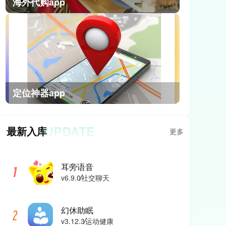
海外代购app
定位神器app
UPDATE
最新入库
更多
耳旁语音
v6.9.0
社交聊天
幻休助眠
v3.12.3
运动健康