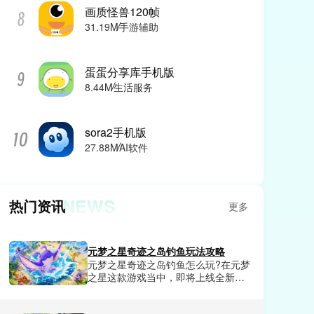
画质怪兽120帧
31.19M
手游辅助
蛋蛋分享库手机版
8.44M
生活服务
sora2手机版
27.88M
AI软件
NEWS
热门资讯
更多
元梦之星奇迹之岛钓鱼玩法攻略
元梦之星奇迹之岛钓鱼怎么玩?在元梦
之星这款游戏当中，即将上线全新玩
奇迹之岛是一个全新的海岛地图场
景，钓鱼是核心玩法，可以给我们玩