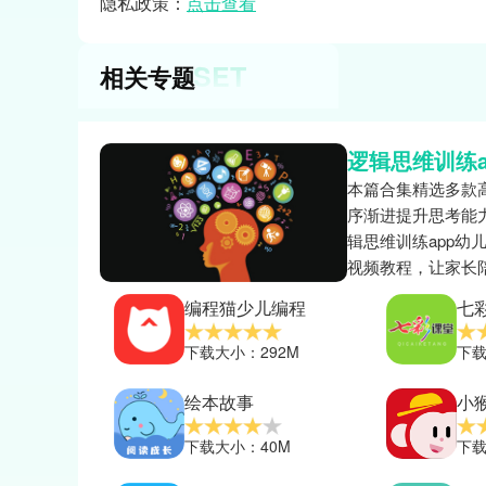
隐私政策：
点击查看
SET
相关专题
逻辑思维训练a
本篇合集精选多款
序渐进提升思考能
辑思维训练app
视频教程，让家长
编程猫少儿编程
七
下载大小：292M
下载
绘本故事
小
下载大小：40M
下载