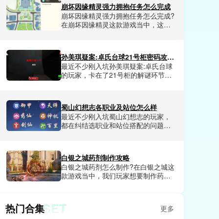
家沉浸式的钓鱼体验，整体来说可玩
崩坏因缘精灵强力拥抱任务怎么完成
性是非常不错的，并且融合了超多元
崩坏因缘精灵强力拥抱任务怎么完成?
素。今天小编就和大家分享一下元梦
在崩坏因缘精灵这款游戏当中，这款
之星奇迹之岛钓鱼玩法攻略，喜欢元
游戏提供超大的世界地图给我们玩家
梦之星奇迹之岛的玩家赶紧来看看
探索，并且每块区域都有很多任务发
吧。
布，我们玩家完成之后就会获得相应
孙美琪疑案:卓氏台球21号柜密码攻略是什么
的奖励。其中强力拥抱任务非常的受
最近不少刚入坑孙美琪疑案:卓氏台球
欢迎，很多玩家不清楚崩坏因缘精灵
的玩家，卡在了21号柜的解谜环节，
强力拥抱任务这个任务如何去完成。
对着满屋子的线索翻来覆去核对，试
今天小编就和大家分享一下崩坏因缘
了几十组数字都不对，卡关半小时都
精灵强力拥抱任务完成方法。
打不开柜子拿不到后续关键线索。不
蜀山幻想志各职业及站位怎么样
少人翻遍了场景里的球杆、酒杯、台
最近不少刚入坑蜀山幻想志的玩家，
球、椅子这些细节，还是摸不透密码
都在纠结选职业和站位搭配的问题，
的对应逻辑，都在找能直接对应上所
要么选了热门职业却打不出预期伤
有线索的正确密码。小编今天就给大
害，要么站位乱排直接让全队输出断
家揭晓孙美琪疑案:卓氏台球21号柜密
档，浪费了大量前期养成资源。不少
码是什么。
白银之城药剂制作攻略
人试了好几套搭配都没摸透核心逻
白银之城药剂怎么制作?在白银之城这
辑，都在找一套能从新手期顺畅玩到
款游戏当中，我们玩家想要制作药剂
后期的成熟方案。小编今天就来给大
的话，需要玩家提前清楚药剂炼制的
家详细讲讲蜀山幻想志各职业及站位
基础规则，还有每一种药剂的配方。
怎么样。
今天小编就和大家分享一下白银之城
SET
热门合集
更多
药剂制作方法教程，可以让玩家轻松