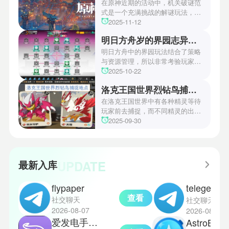
本次官方也宣布游戏将于2027年登
在原神近期的活动中，机关破谜范
陆PS5、Xbox以及PC平台！有兴
式是一个充满挑战的解谜玩法，其
趣的玩家们可以继续留守鲶鱼网！
中第四关是许多玩家遇到困难的地
2025-11-12
方。本文小编将为玩家们带来详细
明日方舟岁的界园志异攻略
机关破谜范式第四关通关方法，助
玩家们能够顺利通关！有兴趣的玩
明日方舟中的界园玩法结合了策略
家们快来一起看看吧！
与资源管理，所以非常考验玩家的
操作和规划能力。游戏里拥有先
2025-10-22
锋、近卫、重装等八大职业干员，
洛克王国世界烈钻鸟捕捉地点
丰富多样的角色体系足以满足不同
战术需求。电表倒转是界园中的核
在洛克王国世界中有各种精灵等待
心挑战之一，玩家需合理利用通宝
玩家前去捕捉，而不同精灵的出现
和特殊钱币进行资源转换。明日方
地点和捕捉方式也各不相同。有少
2025-09-30
舟的玩法既讲求策略，也需要依赖
玩家想知道烈钻鸟的捕捉位置。以
一定运气，新手玩家可以通过本攻
下是小编为大家准备的烈钻鸟的捕
略更好地理解和通关。此外，界园
捉地点攻略，感兴趣的玩家们可以
中的“见字图册”系统也增添了收集
一起来看看吧！
UPDATE
最新入库
乐趣和探索深度，丰富了玩家的游
戏里的体验。
flypaper
telegeram纸飞机国际版
查看
社交聊天
社交聊天
2026-08-07
2026-08-07
爱发电手机版
AstroB