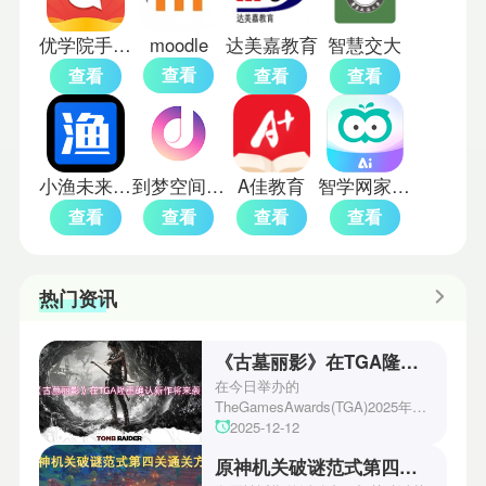
优学院手机端
moodle
达美嘉教育
智慧交大
查看
查看
查看
查看
小渔未来校园
到梦空间管理系统
A佳教育
智学网家长版
查看
查看
查看
查看
热门资讯
《古墓丽影》在TGA隆重确认新作将来袭！
在今日举办的
TheGamesAwards(TGA)2025年度
游戏颁奖典礼中，古墓丽影系列公
2025-12-12
开了全新作的最新预告片段。这一
原神机关破谜范式第四关通关方法
场资讯让众多玩家们都非常期待！