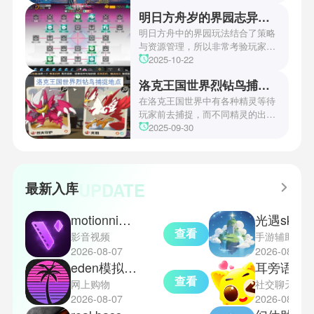
方。本文小编将为玩家们带来详细
明日方舟岁的界园志异攻略
机关破谜范式第四关通关方法，助
玩家们能够顺利通关！有兴趣的玩
明日方舟中的界园玩法结合了策略
家们快来一起看看吧！
与资源管理，所以非常考验玩家的
操作和规划能力。游戏里拥有先
2025-10-22
锋、近卫、重装等八大职业干员，
洛克王国世界烈钻鸟捕捉地点
丰富多样的角色体系足以满足不同
战术需求。电表倒转是界园中的核
在洛克王国世界中有各种精灵等待
心挑战之一，玩家需合理利用通宝
玩家前去捕捉，而不同精灵的出现
和特殊钱币进行资源转换。明日方
地点和捕捉方式也各不相同。有少
2025-09-30
舟的玩法既讲求策略，也需要依赖
玩家想知道烈钻鸟的捕捉位置。以
一定运气，新手玩家可以通过本攻
下是小编为大家准备的烈钻鸟的捕
略更好地理解和通关。此外，界园
捉地点攻略，感兴趣的玩家们可以
中的“见字图册”系统也增添了收集
一起来看看吧！
UPDATE
最新入库
乐趣和探索深度，丰富了玩家的游
戏里的体验。
motionninja中文版
光遇sky星河
查看
影音视频
手游辅助
2026-08-07
2026-08-07
eden模拟器正式版
耳旁语音
查看
网上购物
社交聊天
2026-08-07
2026-08-07