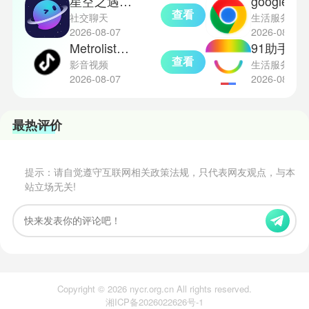
星空之遇聊天
google chrome浏
查看
社交聊天
生活服务
2026-08-07
2026-08-07
Metrolist安卓版
91助
查看
影音视频
生活服务
2026-08-07
2026-08-07
最热评价
提示：请自觉遵守互联网相关政策法规，只代表网友观点，与本
站立场无关!
Copyright © 2026 nycr.org.cn All rights reserved.
湘ICP备2026022626号-1