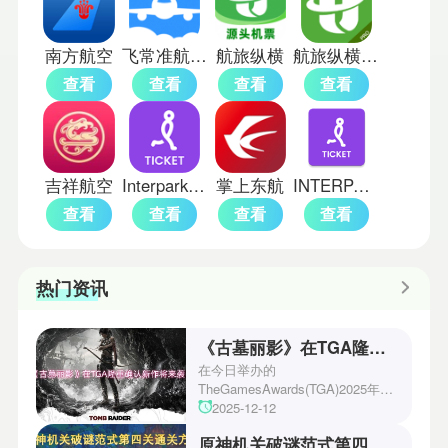
南方航空
飞常准航班查询
航旅纵横
航旅纵横Pro官方版
查看
查看
查看
查看
吉祥航空
Interpark国际版
掌上东航
INTERPARK购票
查看
查看
查看
查看
热门资讯
《古墓丽影》在TGA隆重确认新作将来袭！
在今日举办的
TheGamesAwards(TGA)2025年度
游戏颁奖典礼中，古墓丽影系列公
2025-12-12
开了全新作的最新预告片段。这一
原神机关破谜范式第四关通关方法
场资讯让众多玩家们都非常期待！