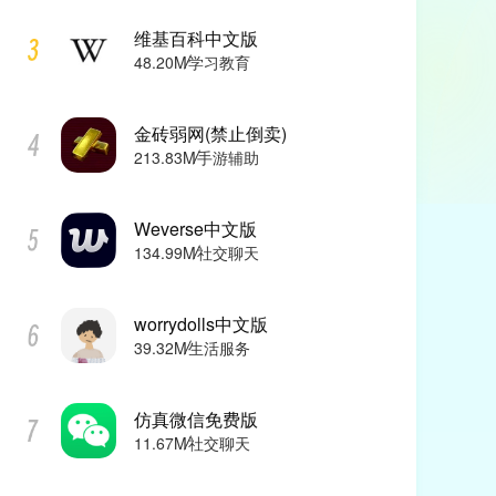
维基百科中文版
48.20M
学习教育
金砖弱网(禁止倒卖)
213.83M
手游辅助
Weverse中文版
134.99M
社交聊天
worrydolls中文版
39.32M
生活服务
仿真微信免费版
11.67M
社交聊天