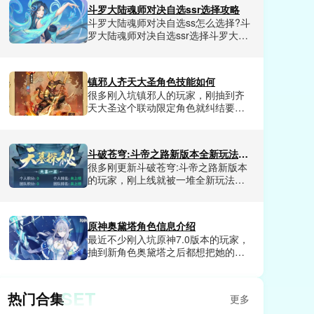
应的福利，包含各种稀有资源，道具
斗罗大陆魂师对决自选ssr选择攻略
和兑换券等等，其中深渊副本算是难
斗罗大陆魂师对决自选ss怎么选择?斗
度比较高的副本，迄今为止能够满星
罗大陆魂师对决自选ssr选择斗罗大陆
通关的玩家很少，所以这里小编给大
魂师对决游戏中拥有超多角色可以任
家提供了崩坏因缘精灵满星深渊通关
由玩家选择，也有很多SSR级角色，
攻略，不要错过了!
那么玩家该怎么选择呢?今天小编这里
镇邪人齐天大圣角色技能如何
为大家带来了斗罗大陆魂师对决自选
很多刚入坑镇邪人的玩家，刚抽到齐
ssr选择推荐，从控制系，辅助系，强
天大圣这个联动限定角色就纠结要不
攻系和敏攻系展开，想选择到最合适
要花资源拉满，有人说他群攻清怪爽
自己的SSR级角色玩家赶紧来看看
但技能机制复杂不好上手，也有人把
吧。
他练满后在地宫副本里乱杀，关于他
斗破苍穹:斗帝之路新版本全新玩法有哪些
的技能强度争议一直没停过。小编把
很多刚更新斗破苍穹:斗帝之路新版本
他全技能的实战细节全测了一遍，今
的玩家，刚上线就被一堆全新玩法搞
天就给大家详细讲讲镇邪人齐天大圣
得摸不着头脑，小编把本次版本所有
的角色技能如何。
新内容全测了一遍，踩了无数坑，终
于摸出一套适配所有新玩法的通关思
原神奥黛塔角色信息介绍
路，能直接解锁90%的新版本隐藏机
最近不少刚入坑原神7.0版本的玩家，
缘，不管是组队秘境还是公平竞技，
抽到新角色奥黛塔之后都想把她的背
都能拿到远超普通玩家的丰厚奖励。
景设定、技能机制、配队逻辑摸透，
今天就直接给大家揭晓斗破苍穹:斗帝
要么只知道她是至冬的芭蕾舞者，对
之路新版本的全新玩法都有哪些。
她的完整人设和实战定位一知半解，
SET
热门合集
更多
要么乱堆资源完全发挥不出她的辅助