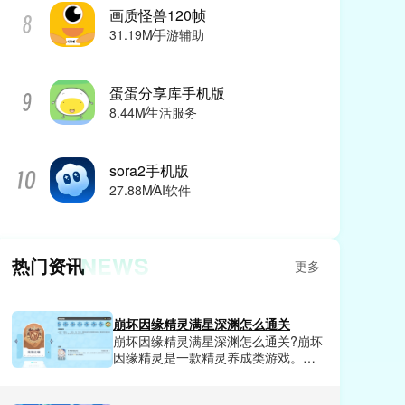
画质怪兽120帧
31.19M
手游辅助
蛋蛋分享库手机版
8.44M
生活服务
sora2手机版
27.88M
AI软件
NEWS
热门资讯
更多
崩坏因缘精灵满星深渊怎么通关
崩坏因缘精灵满星深渊怎么通关?崩坏
因缘精灵是一款精灵养成类游戏。在
这款游戏里每天都会有很多的副本任
务可以挑战，完成挑战就可以获得相