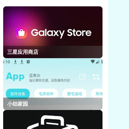
副C优势。小编把奥黛塔的全量角色资
料和实测数据整理完毕，从人物背景
到核心玩法都梳理清楚，不管是剧情
党还是强度党都能快速全面了解她，
今天就给大家带来原神奥黛塔的完整
角色信息介绍。
三星应用商店
小劫家园