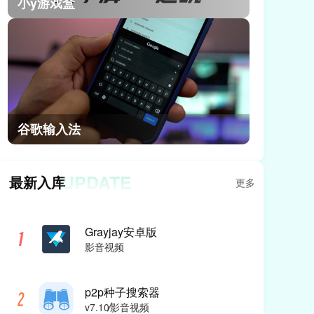
小y游戏盒
谷歌输入法
UPDATE
最新入库
更多
Grayjay安卓版
影音视频
p2p种子搜索器
v7.10
影音视频