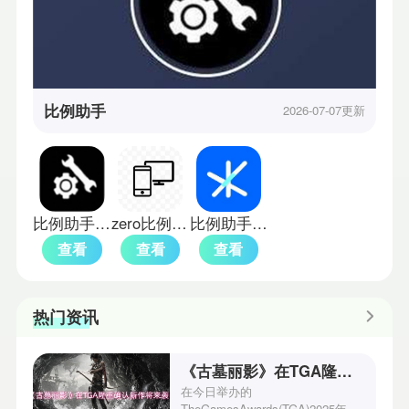
比例助手
2026-07-07更新
比例助手平板视野
zero比例助手
比例助手修改器
查看
查看
查看
热门资讯
《古墓丽影》在TGA隆重确认新作将来袭！
在今日举办的
TheGamesAwards(TGA)2025年度