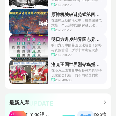
游戏颁奖典礼中，古墓丽影系列公
2025-12-12
开了全新作的最新预告片段。这一
原神机关破谜范式第四关通关方法
场资讯让众多玩家们都非常期待！
本次官方也宣布游戏将于2027年登
在原神近期的活动中，机关破谜范
陆PS5、Xbox以及PC平台！有兴
式是一个充满挑战的解谜玩法，其
趣的玩家们可以继续留守鲶鱼网！
中第四关是许多玩家遇到困难的地
2025-11-12
方。本文小编将为玩家们带来详细
明日方舟岁的界园志异攻略
机关破谜范式第四关通关方法，助
玩家们能够顺利通关！有兴趣的玩
明日方舟中的界园玩法结合了策略
家们快来一起看看吧！
与资源管理，所以非常考验玩家的
操作和规划能力。游戏里拥有先
2025-10-22
锋、近卫、重装等八大职业干员，
洛克王国世界烈钻鸟捕捉地点
丰富多样的角色体系足以满足不同
战术需求。电表倒转是界园中的核
在洛克王国世界中有各种精灵等待
心挑战之一，玩家需合理利用通宝
玩家前去捕捉，而不同精灵的出现
和特殊钱币进行资源转换。明日方
地点和捕捉方式也各不相同。有少
2025-09-30
舟的玩法既讲求策略，也需要依赖
玩家想知道烈钻鸟的捕捉位置。以
一定运气，新手玩家可以通过本攻
下是小编为大家准备的烈钻鸟的捕
略更好地理解和通关。此外，界园
捉地点攻略，感兴趣的玩家们可以
中的“见字图册”系统也增添了收集
一起来看看吧！
UPDATE
最新入库
乐趣和探索深度，丰富了玩家的游
戏里的体验。
filmigo视频剪辑
p2p搜索神器手机版