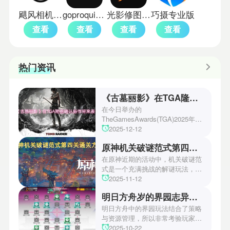
飓风相机手机版
goproquik手机版
光影修图app
巧摄专业版
查看
查看
查看
查看
热门资讯
《古墓丽影》在TGA隆重确认新作将来袭！
在今日举办的
TheGamesAwards(TGA)2025年度
游戏颁奖典礼中，古墓丽影系列公
2025-12-12
开了全新作的最新预告片段。这一
原神机关破谜范式第四关通关方法
场资讯让众多玩家们都非常期待！
本次官方也宣布游戏将于2027年登
在原神近期的活动中，机关破谜范
陆PS5、Xbox以及PC平台！有兴
式是一个充满挑战的解谜玩法，其
趣的玩家们可以继续留守鲶鱼网！
中第四关是许多玩家遇到困难的地
2025-11-12
方。本文小编将为玩家们带来详细
明日方舟岁的界园志异攻略
机关破谜范式第四关通关方法，助
玩家们能够顺利通关！有兴趣的玩
明日方舟中的界园玩法结合了策略
家们快来一起看看吧！
与资源管理，所以非常考验玩家的
操作和规划能力。游戏里拥有先
2025-10-22