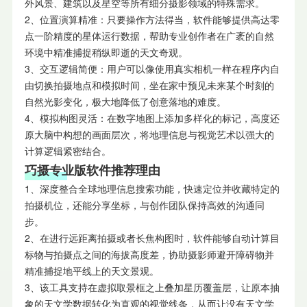
外风景、建筑以及星空等所有细分摄影领域的特殊需求。
2、位置演算精准：只要操作方法得当，软件能够提供高达零
点一阶精度的星体运行数据，帮助专业创作者在广袤的自然
环境中精准捕捉稍纵即逝的天文奇观。
3、交互逻辑简便：用户可以像使用真实相机一样在程序内自
由切换拍摄地点和模拟时间，坐在家中预见未来某个时刻的
自然光影变化，极大地降低了创意落地的难度。
4、模拟构图灵活：在数字地图上添加多样化的标记，高度还
原大脑中构想的画面层次，将地理信息与视觉艺术以强大的
计算逻辑紧密结合。
巧摄专业版软件推荐理由
1、深度整合全球地理信息搜索功能，快速定位并收藏特定的
拍摄机位，还能分享坐标，与创作团队保持高效的沟通同
步。
2、在进行远距离拍摄或者长焦构图时，软件能够自动计算目
标物与拍摄点之间的海拔高度差，协助摄影师避开障碍物并
精准捕捉地平线上的天文景观。
3、该工具支持在虚拟取景框之上叠加星历覆盖层，让原本抽
象的天文学数据转化为直观的视觉线条，从而让没有天文学