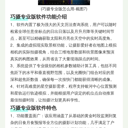
(巧摄专业版怎么用-截图7)
巧摄专业版软件功能介绍
1、软件内置了极为强大的天文历法查询系统，用户可以随时
检索全球任意坐标点的日出日落以及月升月降等关键时间节
点，甚至可以精确获取太阳和月亮在天空中的实时高度角。
2、集成的虚拟现实取景框功能，让摄影爱好者在地图上模拟
相机的实际拍摄视角，结合三维地形数据和街景图像来预演
真实的构图效果，从而省去了大量现场踩点的时间。
3、系统提供了专业级别的相机参数辅助计算工具，包括不同
焦距下的水平和垂直视野范围，以及光圈快门组合对应的景
深和超焦距数值，确保每一次按快门都能获得清晰的成像。
4、针对高难度的星空摄影需求，程序支持银河中心位置预测
和星轨运行轨迹模拟，并能根据用户设定的机位点自动推算
最佳拍摄时段，让拍摄计划更具科学性。
巧摄专业版软件特色
1、功能覆盖面广：该应用涵盖了从基础的黄金时段监测到复
杂的日食月食预报等全方位的摄影计划功能，几乎满足了户